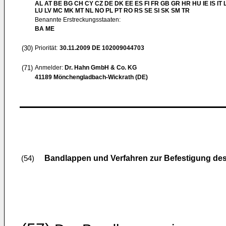
AL AT BE BG CH CY CZ DE DK EE ES FI FR GB GR HR HU IE IS IT L
LU LV MC MK MT NL NO PL PT RO RS SE SI SK SM TR
Benannte Erstreckungsstaaten:
BA ME
(30)
Priorität:
30.11.2009
DE 102009044703
(71)
Anmelder:
Dr. Hahn GmbH & Co. KG
41189 Mönchengladbach-Wickrath (DE)
Bandlappen und Verfahren zur Befestigung de
(54)