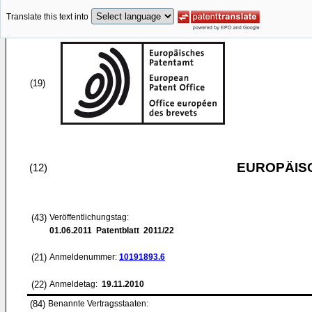
Translate this text into
(19)
EUROPÄIS
(12)
(43)
Veröffentlichungstag:
01.06.2011
Patentblatt 2011/22
(21)
Anmeldenummer:
10191893.6
(22)
Anmeldetag:
19.11.2010
(84)
Benannte Vertragsstaaten: