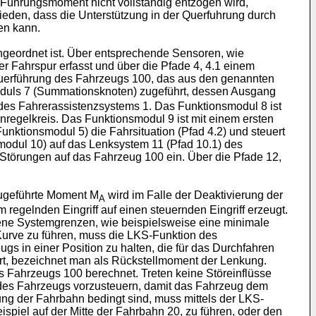
S Führungsmoment nicht vollständig entzogen wird,
ieden, dass die Unterstützung in der Querfuhrung durch
en kann.
ngeordnet ist. Über entsprechende Sensoren, wie
 Fahrspur erfasst und über die Pfade 4, 4.1 einem
Querführung des Fahrzeugs 100, das aus den genannten
oduls 7 (Summationsknoten) zugeführt, dessen Ausgang
des Fahrerassistenzsystems 1. Das Funktionsmodul 8 ist
regelkreis. Das Funktionsmodul 9 ist mit einem ersten
nktionsmodul 5) die Fahrsituation (Pfad 4.2) und steuert
odul 10) auf das Lenksystem 11 (Pfad 10.1) des
törungen auf das Fahrzeug 100 ein. Über die Pfade 12,
ugeführte Moment M
wird im Falle der Deaktivierung der
A
 regelnden Eingriff auf einen steuernden Eingriff erzeugt.
ebene Systemgrenzen, wie beispielsweise eine minimale
urve zu führen, muss die LKS-Funktion des
 in einer Position zu halten, die für das Durchfahren
ert, bezeichnet man als Rückstellmoment der Lenkung.
s Fahrzeugs 100 berechnet. Treten keine Störeinflüsse
des Fahrzeugs vorzusteuern, damit das Fahrzeug dem
ung der Fahrbahn bedingt sind, muss mittels der LKS-
eispiel auf der Mitte der Fahrbahn 20, zu führen, oder den