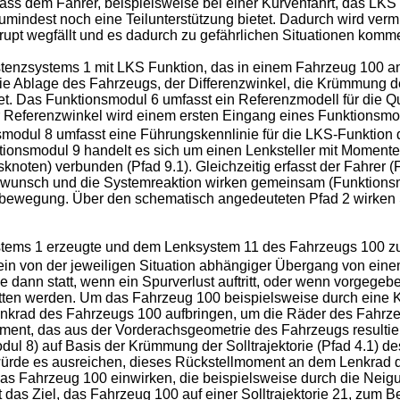
 dass dem Fahrer, beispielsweise bei einer Kurvenfahrt, das LK
mindest noch eine Teilunterstützung bietet. Dadurch wird verm
upt wegfällt und es dadurch zu gefährlichen Situationen komm
stenzsystems 1 mit LKS Funktion, das in einem Fahrzeug 100 a
 Ablage des Fahrzeugs, der Differenzwinkel, die Krümmung der
et. Das Funktionsmodul 6 umfasst ein Referenzmodell für die 
er Referenzwinkel wird einem ersten Eingang eines Funktionsm
modul 8 umfasst eine Führungskennlinie für die LKS-Funktion 
onsmodul 9 handelt es sich um einen Lenksteller mit Momenten
ten) verbunden (Pfad 9.1). Gleichzeitig erfasst der Fahrer (Fu
rwunsch und die Systemreaktion wirken gemeinsam (Funktionsm
bewegung. Über den schematisch angedeuteten Pfad 2 wirken S
stems 1 erzeugte und dem Lenksystem 11 des Fahrzeugs 100 z
 ein von der jeweiligen Situation abhängiger Übergang von einem
e dann statt, wenn ein Spurverlust auftritt, oder wenn vorgeg
tten werden. Um das Fahrzeug 100 beispielsweise durch eine K
rad des Fahrzeugs 100 aufbringen, um die Räder des Fahrzeugs
dmoment, das aus der Vorderachsgeometrie des Fahrzeugs resulti
ul 8) auf Basis der Krümmung der Solltrajektorie (Pfad 4.1) de
würde es ausreichen, dieses Rückstellmoment an dem Lenkrad 
 das Fahrzeug 100 einwirken, die beispielsweise durch die Neig
at das Ziel, das Fahrzeug 100 auf einer Solltrajektorie 21, zum B