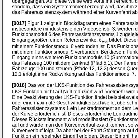
übergegangen. Auf diese Weise wird vorteilhaft erreicht,
sondern, dass ein Systemmoment erzeugt wird, das ihm zu
das Fahrerassistenzsystem während einer Kurvenfahrt abr
[0017]
Figur 1 zeigt ein Blockdiagramm eines Fahrerassi
insbesondere mindestens einen Videosensor 3, werden die
Funktionsmodul 6 des Fahrerassistenzsystems 1 zugeleit
Eingangsgrößen einen Referenzwinkel δ
bildet. Dies
Ref
mit einem Funktionsmodul 8 verbunden ist. Das Funktions
mit einem Funktionsmodul 9 verbunden. Bei diesem Funkti
Eingang eines weiteren Funktionsmoduls 10 (Summationskno
das Fahrzeug 100 mit dem Lenkrad (Pfad 5.1). Der Fahre
Fahrzeugs 100 und steuern (Pfade 12, 12.2) dessen Quer
12.1 erfolgt eine Rückwirkung auf das Funktionsmodul 7.
[0018]
Das von der LKS-Funktion des Fahrerassistenzsy
LKS-Funktion nicht auf Null reduziert wird. Vielmehr wird
Eine Deaktivierung der LKS-Funktion findet beispielsweis
oder eine maximale Geschwindigkeitsschwelle, überschri
Fahrerassistenzsystems 1 ein Lenkradmoment an dem Lenk
der Kurve erforderlich ist. Dieses erforderliche Lenkra
Dieses Rückstellmoment wird modellbasiert (Funktionsmod
auf und würde man den Kurvenverlauf exakt kennen, so 
Kurvenverlauf folgt. Da aber bei der Fahrt Störungen auf
Funktion ein regelnder Eingriff erfolgen. Dieser Eingriff h