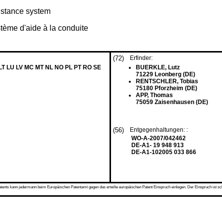
sistance system
tème d'aide à la conduite
(72)
Erfinder:
 LT LU LV MC MT NL NO PL PT RO SE
BUERKLE, Lutz
71229 Leonberg (DE)
RENTSCHLER, Tobias
75180 Pforzheim (DE)
APP, Thomas
75059 Zaisenhausen (DE)
(56)
Entgegenhaltungen: :
WO-A-2007/042462
DE-A1- 19 948 913
DE-A1-102005 033 866
s kann jedermann beim Europäischen Patentamt gegen das erteilte europäischen Patent Einspruch einlegen. Der Einspruch ist schriftli