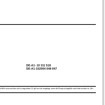
DE-A1- 10 311 518
DE-A1-102004 048 047
ch einzureichen und zu begründen. Er gilt erst als eingelegt, wenn die Einspruchsgebühr entrichtet worden ist. (Art.