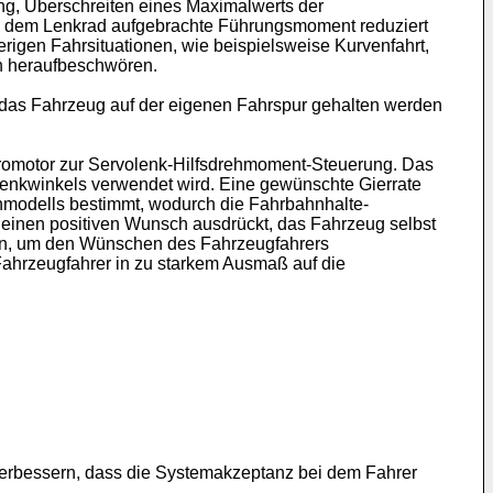
ng, Überschreiten eines Maximalwerts der
an dem Lenkrad aufgebrachte Führungsmoment reduziert
igen Fahrsituationen, wie beispielsweise Kurvenfahrt,
on heraufbeschwören.
 das Fahrzeug auf der eigenen Fahrspur gehalten werden
tromotor zur Servolenk-Hilfsdrehmoment-Steuerung. Das
enkwinkels verwendet wird. Eine gewünschte Gierrate
enmodells bestimmt, wodurch die Fahrbahnhalte-
einen positiven Wunsch ausdrückt, das Fahrzeug selbst
chen, um den Wünschen des Fahrzeugfahrers
ahrzeugfahrer in zu starkem Ausmaß auf die
verbessern, dass die Systemakzeptanz bei dem Fahrer