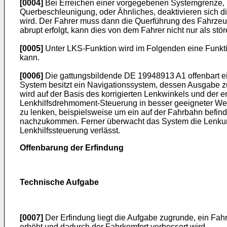
[0004]
Bei Erreichen einer vorgegebenen Systemgrenze, b
Querbeschleunigung, oder Ähnliches, deaktivieren sich
wird. Der Fahrer muss dann die Querführung des Fahrzeug
abrupt erfolgt, kann dies von dem Fahrer nicht nur als s
[0005]
Unter LKS-Funktion wird im Folgenden eine Funkti
kann.
[0006]
Die gattungsbildende
DE 19948913 A1
offenbart 
System besitzt ein Navigationssystem, dessen Ausgabe z
wird auf der Basis des korrigierten Lenkwinkels und der
Lenkhilfsdrehmoment-Steuerung in besser geeigneter Wei
zu lenken, beispielsweise um ein auf der Fahrbahn befi
nachzukommen. Ferner überwacht das System die Lenkung 
Lenkhilfssteuerung verlässt.
Offenbarung der Erfindung
Technische Aufgabe
[0007]
Der Erfindung liegt die Aufgabe zugrunde, ein Fa
erhöht und dadurch der Fahrkomfort verbessert wird.