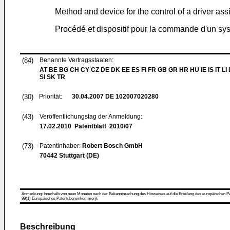
Method and device for the control of a driver as
Procédé et dispositif pour la commande d'un sys
(84)
Benannte Vertragsstaaten:
AT BE BG CH CY CZ DE DK EE ES FI FR GB GR HR HU IE IS IT LI
SI SK TR
(30)
Priorität:
30.04.2007
DE 102007020280
(43)
Veröffentlichungstag der Anmeldung:
17.02.2010
Patentblatt 2010/07
(73)
Patentinhaber:
Robert Bosch GmbH
70442 Stuttgart (DE)
Anmerkung: Innerhalb von neun Monaten nach der Bekanntmachung des Hinweises auf die Erteilung des europäischen Patent
99(1) Europäisches Patentübereinkommen).
Beschreibung