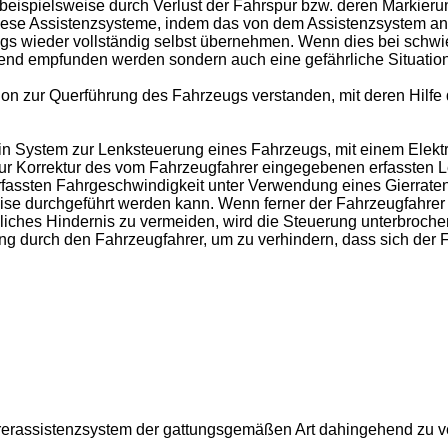
eispielsweise durch Verlust der Fahrspur bzw. deren Markieru
 diese Assistenzsysteme, indem das von dem Assistenzsystem 
s wieder vollständig selbst übernehmen. Wenn dies bei schwier
törend empfunden werden sondern auch eine gefährliche Situati
on zur Querführung des Fahrzeugs verstanden, mit deren Hilfe
ein System zur Lenksteuerung eines Fahrzeugs, mit einem Elek
ur Korrektur des vom Fahrzeugfahrer eingegebenen erfassten L
 erfassten Fahrgeschwindigkeit unter Verwendung eines Gierrat
se durchgeführt werden kann. Wenn ferner der Fahrzeugfahrer 
ndliches Hindernis zu vermeiden, wird die Steuerung unterbro
durch den Fahrzeugfahrer, um zu verhindern, dass sich der F
hrerassistenzsystem der gattungsgemäßen Art dahingehend zu 