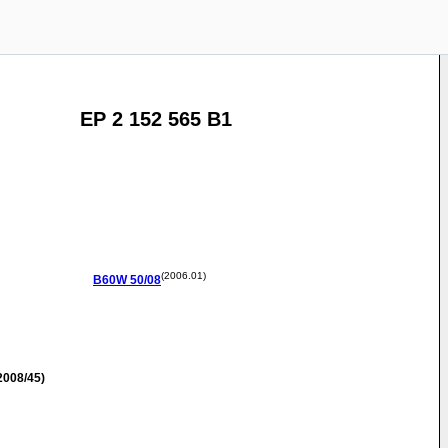
EP 2 152 565 B1
(2006.01)
B60W
50/08
2008/45)