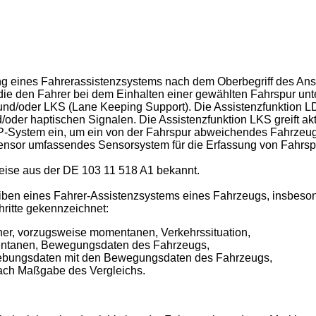
erung eines Fahrerassistenzsystems nach dem Oberbegriff des An
die den Fahrer bei dem Einhalten einer gewählten Fahrspur unt
nd/oder LKS (Lane Keeping Support). Die Assistenzfunktion L
oder haptischen Signalen. Die Assistenzfunktion LKS greift ak
-System ein, um ein von der Fahrspur abweichendes Fahrzeug 
ensor umfassendes Sensorsystem für die Erfassung von Fahrsp
eise aus der
DE 103 11 518 A1
bekannt.
iben eines Fahrer-Assistenzsystems eines Fahrzeugs, insbesond
hritte gekennzeichnet:
er, vorzugsweise momentanen, Verkehrssituation,
entanen, Bewegungsdaten des Fahrzeugs,
gebungsdaten mit den Bewegungsdaten des Fahrzeugs,
ach Maßgabe des Vergleichs.