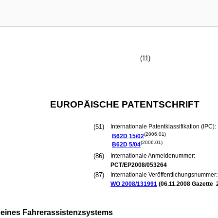
(11)
EUROPÄISCHE PATENTSCHRIFT
(51)
Internationale Patentklassifikation (IPC):
(2006.01)
B62D
15/02
(2006.01)
B62D
5/04
(86)
Internationale Anmeldenummer:
PCT/EP2008/053264
(87)
Internationale Veröffentlichungsnummer:
WO 2008/131991
(
06.11.2008
Gazette 
g eines Fahrerassistenzsystems