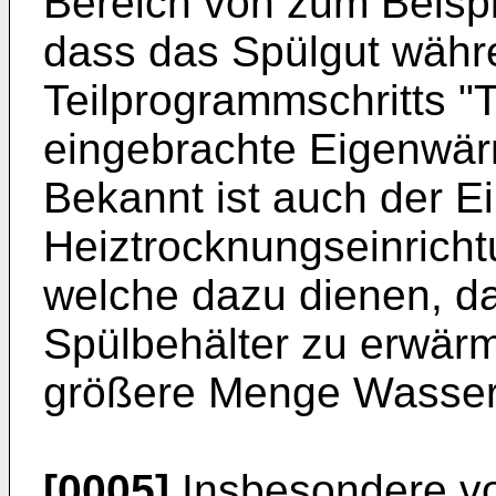
Bereich von zum Beispi
dass das Spülgut währ
Teilprogrammschritts "
eingebrachte Eigenwärm
Bekannt ist auch der Ei
Heiztrocknungseinricht
welche dazu dienen, da
Spülbehälter zu erwär
größere Menge Wasser
[0005]
Insbesondere vo