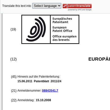
Translate this text into
(19)
EUROPÄI
(12)
(45)
Hinweis auf die Patenterteilung:
15.06.2011
Patentblatt 2011/24
(21)
Anmeldenummer:
08843541.7
(22)
Anmeldetag:
15.10.2008