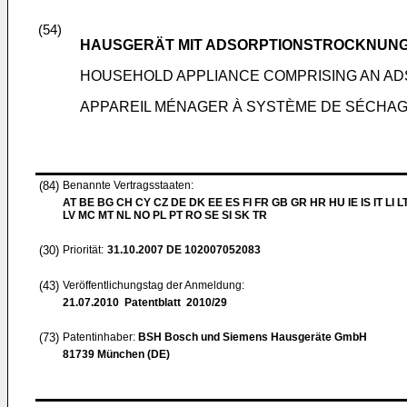
(54)
HAUSGERÄT MIT ADSORPTIONSTROCKNUN
HOUSEHOLD APPLIANCE COMPRISING AN AD
APPAREIL MÉNAGER À SYSTÈME DE SÉCHAG
(84)
Benannte Vertragsstaaten:
AT BE BG CH CY CZ DE DK EE ES FI FR GB GR HR HU IE IS IT LI L
LV MC MT NL NO PL PT RO SE SI SK TR
(30)
Priorität:
31.10.2007
DE 102007052083
(43)
Veröffentlichungstag der Anmeldung:
21.07.2010
Patentblatt 2010/29
(73)
Patentinhaber:
BSH Bosch und Siemens Hausgeräte GmbH
81739 München (DE)