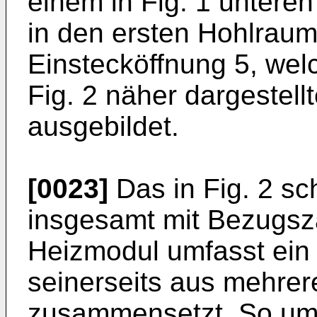
einem in Fig. 1 unteren
in den ersten Hohlrau
Einstecköffnung 5, wel
Fig. 2 näher dargestell
ausgebildet.
[0023]
Das in Fig. 2 sc
insgesamt mit Bezugsz
Heizmodul umfasst ein
seinerseits aus mehre
zusammensetzt. So um