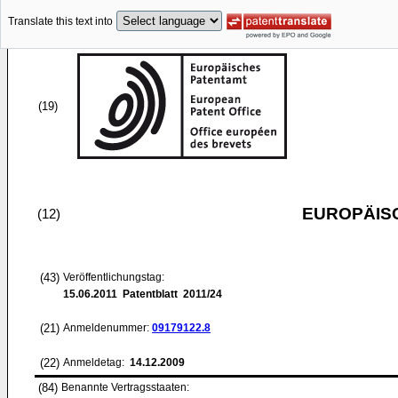
Translate this text into
(19)
EUROPÄIS
(12)
(43)
Veröffentlichungstag:
15.06.2011
Patentblatt 2011/24
(21)
Anmeldenummer:
09179122.8
(22)
Anmeldetag:
14.12.2009
(84)
Benannte Vertragsstaaten: