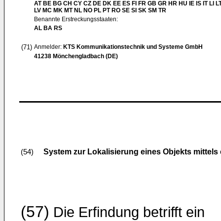
AT BE BG CH CY CZ DE DK EE ES FI FR GB GR HR HU IE IS IT LI L
LV MC MK MT NL NO PL PT RO SE SI SK SM TR
Benannte Erstreckungsstaaten:
AL BA RS
(71)
Anmelder:
KTS Kommunikationstechnik und Systeme GmbH
41238 Mönchengladbach (DE)
System zur Lokalisierung eines Objekts mittel
(54)
(57)
Die Erfindung betrifft ein