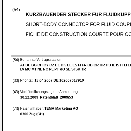
(54)
KURZBAUENDER STECKER FÜR FLUIDKUP
SHORT-BODY CONNECTOR FOR FLUID COUP
FICHE DE CONSTRUCTION COURTE POUR C
(84)
Benannte Vertragsstaaten:
AT BE BG CH CY CZ DE DK EE ES FI FR GB GR HR HU IE IS IT LI L
LV MC MT NL NO PL PT RO SE SI SK TR
(30)
Priorität:
13.04.2007
DE 102007017910
(43)
Veröffentlichungstag der Anmeldung:
30.12.2009
Patentblatt 2009/53
(73)
Patentinhaber:
TEMA Marketing AG
6300 Zug (CH)