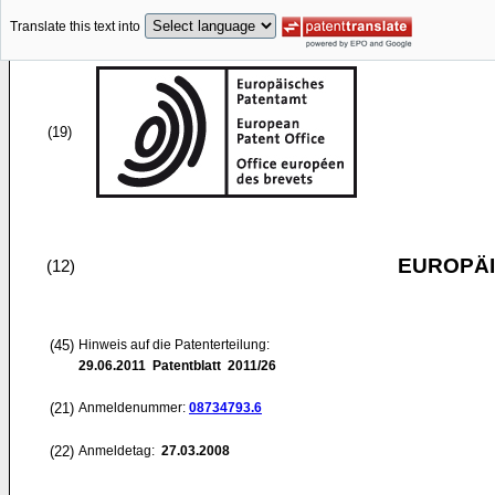
Translate this text into
(19)
EUROPÄI
(12)
(45)
Hinweis auf die Patenterteilung:
29.06.2011
Patentblatt 2011/26
(21)
Anmeldenummer:
08734793.6
(22)
Anmeldetag:
27.03.2008