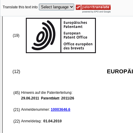
Translate this text into
(19)
EUROPÄI
(12)
(45)
Hinweis auf die Patenterteilung:
29.06.2011
Patentblatt 2011/26
(21)
Anmeldenummer:
10003646.6
(22)
Anmeldetag:
01.04.2010