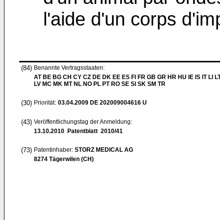
l'aide d'un corps d'i
(84)
Benannte Vertragsstaaten:
AT BE BG CH CY CZ DE DK EE ES FI FR GB GR HR HU IE IS IT LI L
LV MC MK MT NL NO PL PT RO SE SI SK SM TR
(30)
Priorität:
03.04.2009
DE 202009004616 U
(43)
Veröffentlichungstag der Anmeldung:
13.10.2010
Patentblatt 2010/41
(73)
Patentinhaber:
STORZ MEDICAL AG
8274 Tägerwilen (CH)