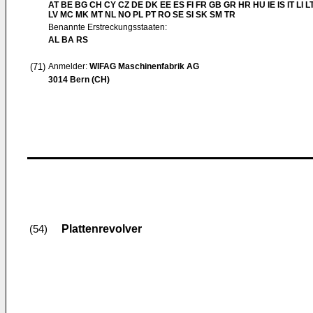
AT BE BG CH CY CZ DE DK EE ES FI FR GB GR HR HU IE IS IT LI L
LV MC MK MT NL NO PL PT RO SE SI SK SM TR
Benannte Erstreckungsstaaten:
AL BA RS
(71)
Anmelder:
WIFAG Maschinenfabrik AG
3014 Bern (CH)
Plattenrevolver
(54)