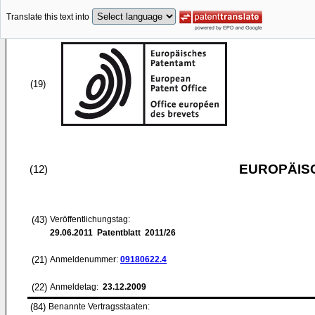
Translate this text into
(19)
EUROPÄIS
(12)
(43)
Veröffentlichungstag:
29.06.2011
Patentblatt 2011/26
(21)
Anmeldenummer:
09180622.4
(22)
Anmeldetag:
23.12.2009
(84)
Benannte Vertragsstaaten: