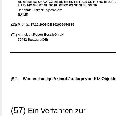
AL AT BE BG CH CY CZ DE DK EE ES FI FR GB GR HR HU IE IS IT L
LU LV MC MK MT NL NO PL PT RO RS SE SI SK SM TR
Benannte Erstreckungsstaaten:
BA ME
(30)
Priorität:
17.12.2009
DE 102009054835
(71)
Anmelder:
Robert Bosch GmbH
70442 Stuttgart (DE)
Wechselseitige Azimut-Justage von Kfz-Objekt
(54)
(57)
Ein Verfahren zur