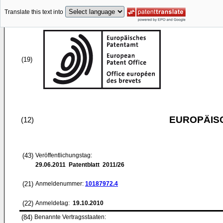
Translate this text into
(19)
EUROPÄIS
(12)
(43)
Veröffentlichungstag:
29.06.2011
Patentblatt 2011/26
(21)
Anmeldenummer:
10187972.4
(22)
Anmeldetag:
19.10.2010
(84)
Benannte Vertragsstaaten: