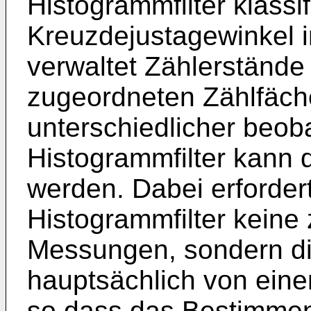
Histogrammfilter klassif
Kreuzdejustagewinkel 
verwaltet Zählerständ
zugeordneten Zählfäch
unterschiedlicher beo
Histogrammfilter kann d
werden. Dabei erfordert 
Histogrammfilter keine 
Messungen, sondern die
hauptsächlich von eine
so dass das Bestimmen