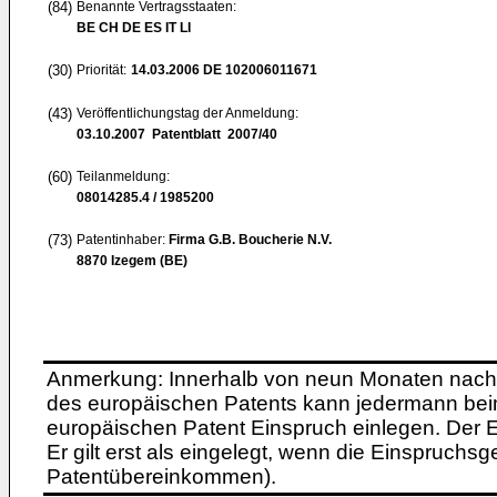
(84)
Benannte Vertragsstaaten:
BE CH DE ES IT LI
(30)
Priorität:
14.03.2006
DE 102006011671
(43)
Veröffentlichungstag der Anmeldung:
03.10.2007
Patentblatt 2007/40
(60)
Teilanmeldung:
08014285.4 / 1985200
(73)
Patentinhaber:
Firma G.B. Boucherie N.V.
8870 Izegem (BE)
Anmerkung: Innerhalb von neun Monaten nach 
des europäischen Patents kann jedermann bei
europäischen Patent Einspruch einlegen. Der Ei
Er gilt erst als eingelegt, wenn die Einspruchsg
Patentübereinkommen).