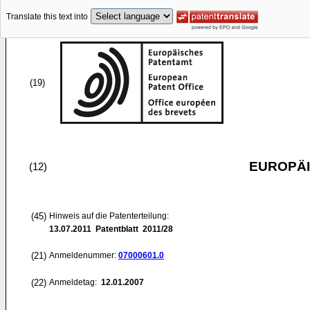
Translate this text into
(19)
EUROPÄI
(12)
(45)
Hinweis auf die Patenterteilung:
13.07.2011
Patentblatt 2011/28
(21)
Anmeldenummer:
07000601.0
(22)
Anmeldetag:
12.01.2007