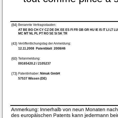
(84)
Benannte Vertragsstaaten:
AT BE BG CH CY CZ DE DK EE ES FI FR GB GR HU IE IS IT LI LT LU
MC MT NL PL PT RO SE SI SK TR
(43)
Veröffentlichungstag der Anmeldung:
12.11.2008
Patentblatt 2008/46
(60)
Teilanmeldung:
09165420.2 / 2105237
(73)
Patentinhaber:
Nimak GmbH
57537 Wissen (DE)
Anmerkung: Innerhalb von neun Monaten nach 
des europäischen Patents kann jedermann bei