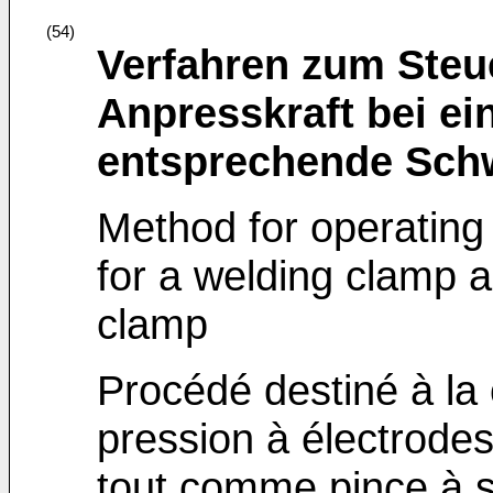
(54)
Verfahren zum Steue
Anpresskraft bei e
entsprechende Sch
Method for operating 
for a welding clamp 
clamp
Procédé destiné à l
pression à électrode
tout comme pince à 