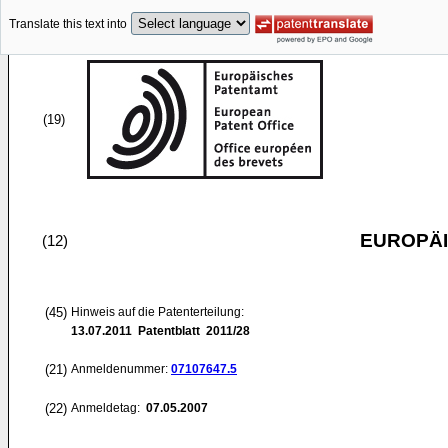
Translate this text into
(19)
EUROPÄI
(12)
(45)
Hinweis auf die Patenterteilung:
13.07.2011
Patentblatt 2011/28
(21)
Anmeldenummer:
07107647.5
(22)
Anmeldetag:
07.05.2007