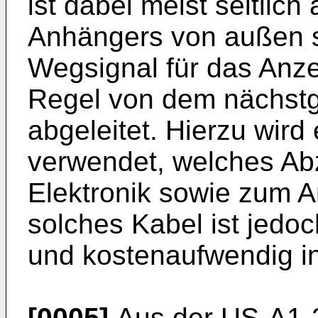
ist dabei meist seitlich
Anhängers von außen s
Wegsignal für das Anze
Regel von dem nächst
abgeleitet. Hierzu wir
verwendet, welches A
Elektronik sowie zum A
solches Kabel ist jedo
und kostenaufwendig in
[0005]
Aus der
US-A1-