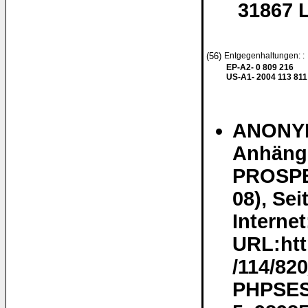
31867 
(56)
Entgegenhaltungen: :
EP-A2- 0 809 216
US-A1- 2004 113 811
ANONYM
Anhänge
PROSPEK
08), Se
Internet
URL:htt
/114/82
PHPSES