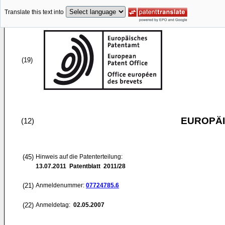
Translate this text into
(19)
EUROPÄI
(12)
(45)
Hinweis auf die Patenterteilung:
13.07.2011
Patentblatt 2011/28
(21)
Anmeldenummer:
07724785.6
(22)
Anmeldetag:
02.05.2007