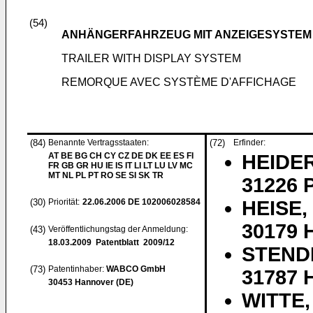
(54)
ANHÄNGERFAHRZEUG MIT ANZEIGESYSTEM
TRAILER WITH DISPLAY SYSTEM
REMORQUE AVEC SYSTÈME D'AFFICHAGE
(84)
Benannte Vertragsstaaten:
(72)
Erfinder:
AT BE BG CH CY CZ DE DK EE ES FI
HEIDER
FR GB GR HU IE IS IT LI LT LU LV MC
MT NL PL PT RO SE SI SK TR
31226 P
(30)
Priorität:
22.06.2006
DE 102006028584
HEISE,
30179 
(43)
Veröffentlichungstag der Anmeldung:
18.03.2009
Patentblatt 2009/12
STENDE
(73)
Patentinhaber:
WABCO GmbH
31787 
30453 Hannover (DE)
WITTE,