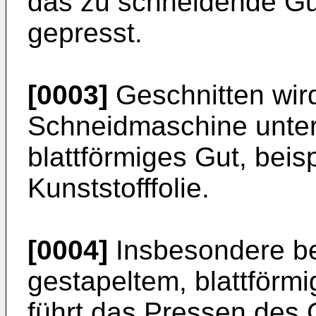
das zu schneidende Gu
gepresst.
[0003]
Geschnitten wird
Schneidmaschine unters
blattförmiges Gut, beis
Kunststofffolie.
[0004]
Insbesondere b
gestapeltem, blattförmi
führt das Pressen des 