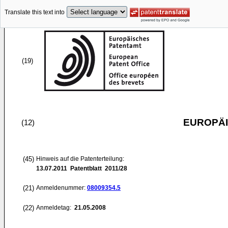
Translate this text into
(19)
EUROPÄI
(12)
(45)
Hinweis auf die Patenterteilung:
13.07.2011
Patentblatt 2011/28
(21)
Anmeldenummer:
08009354.5
(22)
Anmeldetag:
21.05.2008