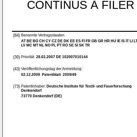
CONTINUS À FILER
(84)
Benannte Vertragsstaaten:
AT BE BG CH CY CZ DE DK EE ES FI FR GB GR HR HU IE IS IT LI L
LV MC MT NL NO PL PT RO SE SI SK TR
(30)
Priorität:
28.02.2007
DE 102007010144
(43)
Veröffentlichungstag der Anmeldung:
02.12.2009
Patentblatt 2009/49
(73)
Patentinhaber:
Deutsche Institute für Textil- und Faserforschung
Denkendorf
73770 Denkendorf (DE)