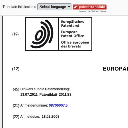
Translate this text into
(19)
EUROPÄI
(12)
(45)
Hinweis auf die Patenterteilung:
13.07.2011
Patentblatt 2011/28
(21)
Anmeldenummer:
08706007.5
(22)
Anmeldetag:
18.02.2008