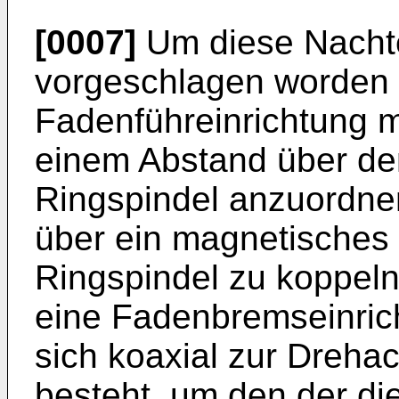
[0007]
Um diese Nachtei
vorgeschlagen worden 
Fadenführeinrichtung m
einem Abstand über d
Ringspindel anzuordne
über ein magnetisches K
Ringspindel zu koppeln
eine Fadenbremseinrich
sich koaxial zur Dreha
besteht, um den der di