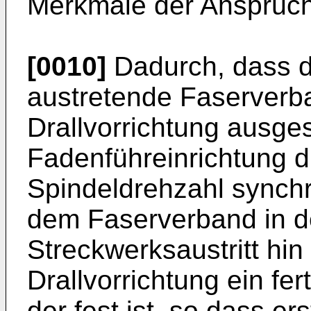
Merkmale der Ansprüch
[0010]
Dadurch, dass d
austretende Faserverba
Drallvorrichtung ausges
Fadenführeinrichtung du
Spindeldrehzahl synchr
dem Faserverband in d
Streckwerksaustritt hin
Drallvorrichtung ein fer
der fest ist, so dass e