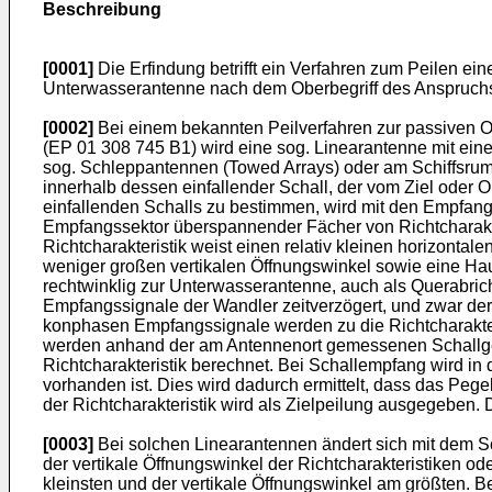
Beschreibung
[0001]
Die Erfindung betrifft ein Verfahren zum Peilen ei
Unterwasserantenne nach dem Oberbegriff des Anspruchs
[0002]
Bei einem bekannten Peilverfahren zur passiven Or
(
EP 01 308 745 B1
) wird eine sog. Linearantenne mit ei
sog. Schleppantennen (Towed Arrays) oder am Schiffsrum
innerhalb dessen einfallender Schall, der vom Ziel oder 
einfallenden Schalls zu bestimmen, wird mit den Empfang
Empfangssektor überspannender Fächer von Richtcharakte
Richtcharakteristik weist einen relativ kleinen horizont
weniger großen vertikalen Öffnungswinkel sowie eine Hau
rechtwinklig zur Unterwasserantenne, auch als Querabric
Empfangssignale der Wandler zeitverzögert, und zwar dera
konphasen Empfangssignale werden zu die Richtcharakter
werden anhand der am Antennenort gemessenen Schallges
Richtcharakteristik berechnet. Bei Schallempfang wird in
vorhanden ist. Dies wird dadurch ermittelt, dass das Peg
der Richtcharakteristik wird als Zielpeilung ausgegeben. 
[0003]
Bei solchen Linearantennen ändert sich mit dem Sc
der vertikale Öffnungswinkel der Richtcharakteristiken o
kleinsten und der vertikale Öffnungswinkel am größten. 