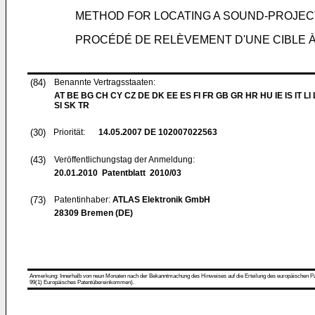
METHOD FOR LOCATING A SOUND-PROJEC
PROCÉDÉ DE RELÈVEMENT D'UNE CIBLE
(84)
Benannte Vertragsstaaten:
AT BE BG CH CY CZ DE DK EE ES FI FR GB GR HR HU IE IS IT LI
SI SK TR
(30)
Priorität:
14.05.2007
DE 102007022563
(43)
Veröffentlichungstag der Anmeldung:
20.01.2010
Patentblatt 2010/03
(73)
Patentinhaber:
ATLAS Elektronik GmbH
28309 Bremen (DE)
Anmerkung: Innerhalb von neun Monaten nach der Bekanntmachung des Hinweises auf die Erteilung des europäischen Patent
99(1) Europäisches Patentübereinkommen).