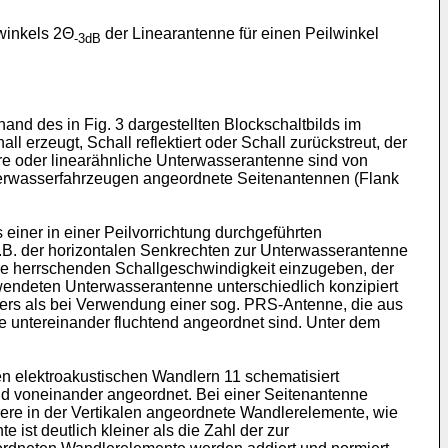
swinkels 2Θ
der Linearantenne für einen Peilwinkel
-3dB
nd des in Fig. 3 dargestellten Blockschaltbilds im
erzeugt, Schall reflektiert oder Schall zurückstreut, der
are oder linearähnliche Unterwasserantenne sind von
erwasserfahrzeugen angeordnete Seitenantennen (Flank
einer in einer Peilvorrichtung durchgeführten
, z.B. der horizontalen Senkrechten zur Unterwasserantenne
enne herrschenden Schallgeschwindigkeit einzugeben, der
wendeten Unterwasserantenne unterschiedlich konzipiert
ders als bei Verwendung einer sog. PRS-Antenne, die aus
 untereinander fluchtend angeordnet sind. Unter dem
ten elektroakustischen Wandlern 11 schematisiert
d d voneinander angeordnet. Bei einer Seitenantenne
ere in der Vertikalen angeordnete Wandlerelemente, wie
 ist deutlich kleiner als die Zahl der zur