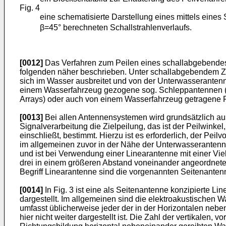
Fig. 4
eine schematisierte Darstellung eines mittels eine
β=45° berechneten Schallstrahlenverlaufs.
[0012]
Das Verfahren zum Peilen eines schallabgebendes Z
folgenden näher beschrieben. Unter schallabgebendem Ziel 
sich im Wasser ausbreitet und von der Unterwasserantenn
einem Wasserfahrzeug gezogene sog. Schleppantennen (T
Arrays) oder auch von einem Wasserfahrzeug getragene
[0013]
Bei allen Antennensystemen wird grundsätzlich aus
Signalverarbeitung die Zielpeilung, das ist der Peilwinke
einschließt, bestimmt. Hierzu ist es erforderlich, der P
im allgemeinen zuvor in der Nähe der Unterwasserantenne
und ist bei Verwendung einer Linearantenne mit einer Vi
drei in einem größeren Abstand voneinander angeordnete
Begriff Linearantenne sind die vorgenannten Seitenante
[0014]
In Fig. 3 ist eine als Seitenantenne konzipierte L
dargestellt. Im allgemeinen sind die elektroakustischen
umfasst üblicherweise jeder der in der Horizontalen neb
hier nicht weiter dargestellt ist. Die Zahl der vertikalen,