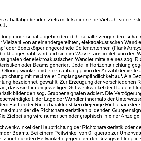
nes schallabgebenden Ziels mittels einer eine Vielzahl von ele
 1.
tung eines schallabgebenden, d. h. schallerzeugenden, schallr
ner Vielzahl von aneinandergereihten, elektroakustischen Wandl
pf oder Bootskörper angeordnete Seitenantennen (Flank Arrays
Objekt abgestrahlt wird und sich im Wasser ausbreitet, von de
ssignalen der elektroakustischen Wandler mittels eines sog. R
ristiken oder Beams generiert. Jede in Horizontalrichtung ge
alen Öffnungswinkel und einen abhängig von der Anzahl der vert
ptrichtung mit maximaler Empfangsempfindlichkeit auf. Als Bez
htung bezeichnet, gewählt. Zur Erzeugung der verschiedenen R
rt, dass sie für den jeweiligen Schwenkwinkel der Hauptrichtun
istik bildenden sog. Gruppensignalen addiert. Die Verzögerun
chwindigkeit, der Lage der Wandler innerhalb der Unterwass
 dem Fächer der Richtcharakteristiken diejenige Richtcharakter
elmaximum der die Richtcharakteristiken bildenden Gruppensign
Die Zielpeilung wird numerisch oder graphisch in einer Anzeige d
hwenkwinkel der Hauptrichtung der Richtcharakteristik oder de
der der Beams. Bei einem Peilwinkel von 0° querab zur Unterwa
Bei zunehmenden Peilwinkeln gegenüber der Bezugsrichtung in v