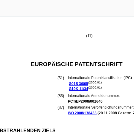
(11)
EUROPÄISCHE PATENTSCHRIFT
(51)
Internationale Patentklassifikation (IPC):
(2006.01)
G01S
3/805
(2006.01)
G10K
11/34
(86)
Internationale Anmeldenummer:
PCT/EP2008/002640
(87)
Internationale Veröffentlichungsnummer:
WO 2008/138433
(
20.11.2008
Gazette 
ABSTRAHLENDEN ZIELS