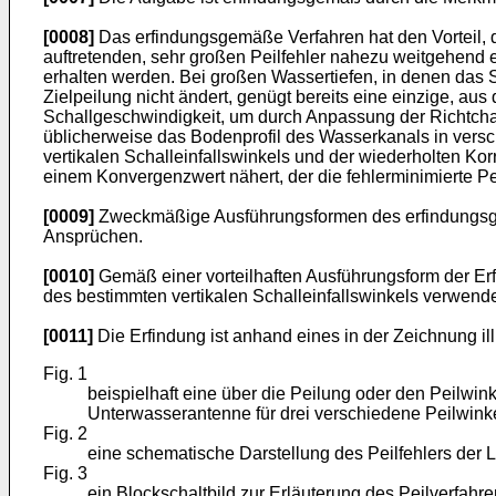
[0008]
Das erfindungsgemäße Verfahren hat den Vorteil, 
auftretenden, sehr großen Peilfehler nahezu weitgehend e
erhalten werden. Bei großen Wassertiefen, in denen das 
Zielpeilung nicht ändert, genügt bereits eine einzige, au
Schallgeschwindigkeit, um durch Anpassung der Richtchara
üblicherweise das Bodenprofil des Wasserkanals in versch
vertikalen Schalleinfallswinkels und der wiederholten Kor
einem Konvergenzwert nähert, der die fehlerminimierte Pe
[0009]
Zweckmäßige Ausführungsformen des erfindungsgem
Ansprüchen.
[0010]
Gemäß einer vorteilhaften Ausführungsform der Erfi
des bestimmten vertikalen Schalleinfallswinkels verwende
[0011]
Die Erfindung ist anhand eines in der Zeichnung il
Fig. 1
beispielhaft eine über die Peilung oder den Peilwink
Unterwasserantenne für drei verschiedene Peilwinke
Fig. 2
eine schematische Darstellung des Peilfehlers der 
Fig. 3
ein Blockschaltbild zur Erläuterung des Peilverfahre