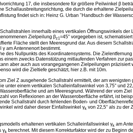
orrichtung 17, die insbesondere für größere Peilwinkel β beträc
ne Schallausbreitungsrichtung, die durch die erhaltene Zielpeil
istung findet sich in:
Heinz G. Urban "Handbuch der Wassersc
er Schallstrahlen innerhalb eines vertikalen Öffnungswinkels der
angenommenen Zielpeilung β
=45° vorgegeben ist, schematisiert 
z1
ffierte Fläche stellt den Meeresgrund dar. Aus diesem Schallstr
kel γ am Antennenort bestimmt.
r Nähe des Nullpunkts des Koordinatensystems. Die Zielentfernun
g aus einem zwecks Datenstützung mitlaufenden Verfahren zur 
kann aber auch aus vorangegangenen Zielpeilungen präzisiert w
o wird die Zieltiefe geschätzt, hier z.B. mit 10m.
Ziel Z ausgehende Schallstrahl ermittelt, der am wenigsten ged
 die unter einem vertikalen Schalleinfallswinkel von 3,75° und 
 Wasseroberfläche und am Meeresgrund. Während der vom Ziel Z
elzahl von Reflexionen an der Wasseroberfläche erfährt, ist be
ngende Schallstrahl durch fehlenden Boden- und Oberflächenref
winkel wird daher dieser Einfallswinkel γ
von 22,5° als zu der Z
k
smodells erhaltenen vertikalen Schalleinfallswinkel γ
am Anten
k
s γ
berechnet. Mit diesem Korrekturfaktor wird der zu Beginn de
k