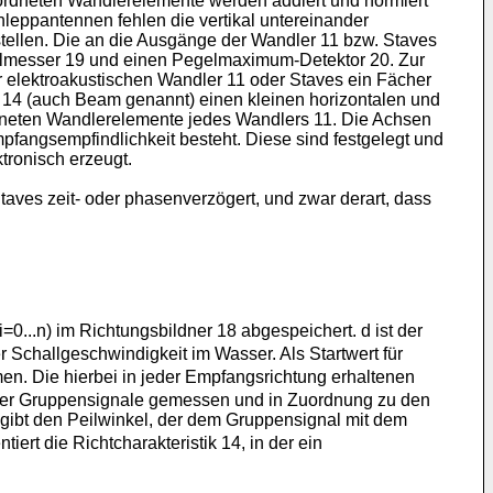
eordneten Wandlerelemente werden addiert und normiert
leppantennen fehlen die vertikal untereinander
tellen. Die an die Ausgänge der Wandler 11 bzw. Staves
elmesser 19 und einen Pegelmaximum-Detektor 20. Zur
r elektroakustischen Wandler 11 oder Staves ein Fächer
ik 14 (auch Beam genannt) einen kleinen horizontalen und
ordneten Wandlerelemente jedes Wandlers 11. Die Achsen
mpfangsempfindlichkeit besteht. Diese sind festgelegt und
ronisch erzeugt.
aves zeit- oder phasenverzögert, und zwar derart, dass
i=0...n) im Richtungsbildner 18 abgespeichert. d ist der
 Schallgeschwindigkeit im Wasser. Als Startwert für
. Die hierbei in jeder Empfangsrichtung erhaltenen
der Gruppensignale gemessen und in Zuordnung zu den
ibt den Peilwinkel, der dem Gruppensignal mit dem
ert die Richtcharakteristik 14, in der ein