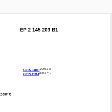
EP 2 145 203 B1
(2006.01)
G01S
3/808
(2006.01)
G01S
11/14
2008/47)