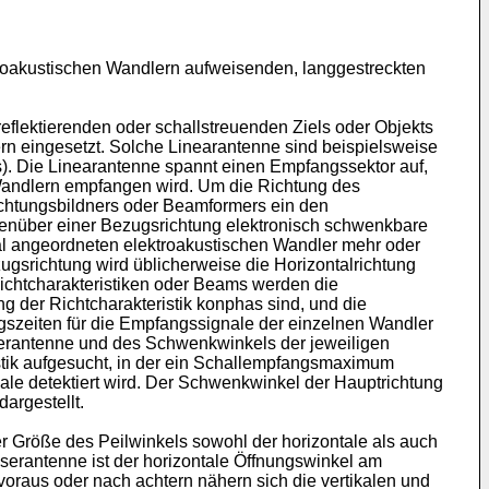
ktroakustischen Wandlern aufweisenden, langgestreckten
eflektierenden oder schallstreuenden Ziels oder Objekts
ern eingesetzt. Solche Linearantenne sind beispielsweise
). Die Linearantenne spannt einen Empfangssektor auf,
n Wandlern empfangen wird. Um die Richtung des
ichtungsbildners oder Beamformers ein den
genüber einer Bezugsrichtung elektronisch schwenkbare
ikal angeordneten elektroakustischen Wandler mehr oder
ugsrichtung wird üblicherweise die Horizontalrichtung
ichtcharakteristiken oder Beams werden die
g der Richtcharakteristik konphas sind, und die
gszeiten für die Empfangssignale der einzelnen Wandler
erantenne und des Schwenkwinkels der jeweiligen
istik aufgesucht, in der ein Schallempfangsmaximum
ale detektiert wird. Der Schwenkwinkel der Hauptrichtung
argestellt.
r Größe des Peilwinkels sowohl der horizontale als auch
sserantenne ist der horizontale Öffnungswinkel am
oraus oder nach achtern nähern sich die vertikalen und