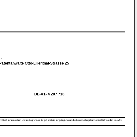
B.
atentanwälte Otto-Lilienthal-Strasse 25
DE-A1- 4 207 716
ch einzureichen und zu begründen. Er gilt erst als eingelegt, wenn die Einspruchsgebühr entrichtet worden ist. (Art.