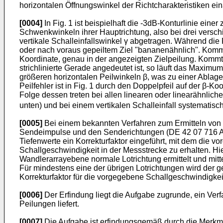
horizontalen Öffnungswinkel der Richtcharakteristiken ei
[0004]
In Fig. 1 ist beispielhaft die -3dB-Konturlinie ein
Schwenkwinkeln ihrer Hauptrichtung, also bei drei verschie
vertikale Schalleinfallswinkel γ abgetragen. Während die 
oder nach voraus gepeiltem Ziel "bananenähnlich". Kommt 
Koordinate, genau in der angezeigten Zielpeilung. Kommt d
strichlinierte Gerade angedeutet ist, so läuft das Maximu
größeren horizontalen Peilwinkeln β, was zu einer Ablage d
Peilfehler ist in Fig. 1 durch den Doppelpfeil auf der β
Folge dessen treten bei allen linearen oder linearähnli
unten) und bei einem vertikalen Schalleinfall systematisch
[0005]
Bei einem bekannten Verfahren zum Ermitteln von 
Sendeimpulse und den Senderichtungen (
DE 42 07 716 
Tiefenwerte ein Korrekturfaktor eingeführt, mit dem die 
Schallgeschwindigkeit in der Messstrecke zu erhalten. Hie
Wandlerarrayebene normale Lotrichtung ermittelt und mitte
Für mindestens eine der übrigen Lotrichtungen wird der g
Korrekturfaktor für die vorgegebene Schallgeschwindigkei
[0006]
Der Erfindung liegt die Aufgabe zugrunde, ein Ver
Peilungen liefert.
[0007]
Die Aufgabe ist erfindungsgemäß durch die Merkma