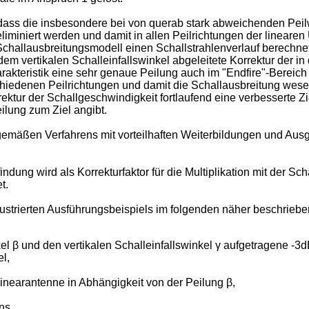
dass die insbesondere bei von querab stark abweichenden Peil
liminiert werden und damit in allen Peilrichtungen der linear
Schallausbreitungsmodell einen Schallstrahlenverlauf berechn
s dem vertikalen Schalleinfallswinkel abgeleitete Korrektur de
kteristik eine sehr genaue Peilung auch im "Endfire"-Bereich 
iedenen Peilrichtungen und damit die Schallausbreitung wesent
rektur der Schallgeschwindigkeit fortlaufend eine verbesserte Zi
ilung zum Ziel angibt.
äßen Verfahrens mit vorteilhaften Weiterbildungen und Ausge
ndung wird als Korrekturfaktor für die Multiplikation mit der S
t.
lustrierten Ausführungsbeispiels im folgenden näher beschriebe
el β und den vertikalen Schalleinfallswinkel γ aufgetragene -3dB
l,
Linearantenne in Abhängigkeit von der Peilung β,
ns,