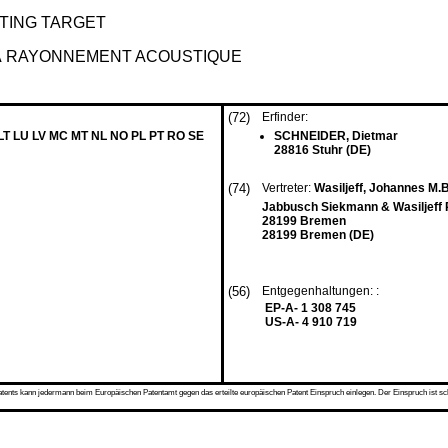
TING TARGET
 À RAYONNEMENT ACOUSTIQUE
(72)
Erfinder:
 LT LU LV MC MT NL NO PL PT RO SE
SCHNEIDER, Dietmar
28816 Stuhr (DE)
(74)
Vertreter:
Wasiljeff, Johannes M.
Jabbusch Siekmann & Wasiljeff P
28199 Bremen
28199 Bremen (DE)
(56)
Entgegenhaltungen: :
EP-A- 1 308 745
US-A- 4 910 719
s kann jedermann beim Europäischen Patentamt gegen das erteilte europäischen Patent Einspruch einlegen. Der Einspruch ist schriftli