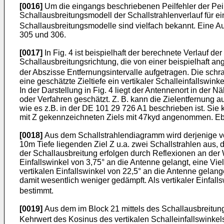
[0016]
Um die eingangs beschriebenen Peilfehler der Peilv
Schallausbreitungsmodell der Schallstrahlenverlauf für ei
Schallausbreitungsmodelle sind vielfach bekannt. Eine Aufl
305 und 306
.
[0017]
In Fig. 4 ist beispielhaft der berechnete Verlauf d
Schallausbreitungsrichtung, die von einer beispielhaft 
der Abszisse Entfernungsintervalle aufgetragen. Die schra
eine geschätzte Zieltiefe ein vertikaler Schalleinfallswin
In der Darstellung in Fig. 4 liegt der Antennenort in de
oder Verfahren geschätzt. Z. B. kann die Zielentfernun
wie es z.B. in der
DE 101 29 726 A1
beschrieben ist. Sie 
mit Z gekennzeichneten Ziels mit 47kyd angenommen. Ebens
[0018]
Aus dem Schallstrahlendiagramm wird derjenige vom 
10m Tiefe liegenden Ziel Z u.a. zwei Schallstrahlen aus,
der Schallausbreitung erfolgen durch Reflexionen an der
Einfallswinkel von 3,75° an die Antenne gelangt, eine Vi
vertikalen Einfallswinkel von 22,5° an die Antenne gela
damit wesentlich weniger gedämpft. Als vertikaler Einfalls
bestimmt.
[0019]
Aus dem im Block 21 mittels des Schallausbreitung
Kehrwert des Kosinus des vertikalen Schalleinfallswinkel