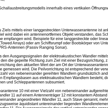
s Schallausbreitungsmodells innerhalb eines vertikalen Öffnung
iels mittels einer langgestreckten Unterwasserantenne ist anha
wird dabei ein antennenortfernes Objekt verstanden, das Schall 
e empfangen wird. Beispiele für eine langgestreckte oder line
owed Arrays) oder am Schiffsrumpf oder Bootskörper von Unt
 PRS-Antennen (Passiv Ranging Sonar).
 den Ausgangssignalen der elektroakustischen Wandler mittels 
l, den die gepeilte Richtung zum Ziel mit einer Bezugsrichtung
eilvorrichtung den aktuellen Wert der am Ort der Unterwasserant
 gemessen wird. Die Peilvorrichtung ist entsprechend der ver
elzahl von nebeneinander gereihten Wandlern grundsätzlich an
n Empfangsbasen aus elektroakustischen Wandlern besteht, die
nnen und Schleppantennen subsumiert.
inearantenne 10 mit einer Vielzahl von nebeneinander aufgereih
 Wandler 11 auf einem Antennenträger 12 mit konstantem Abstan
eneinander angeordneten Wandler 11, auch Stave genannt, mehr
 vorzugsweise äquidistant untereinander liegenden Wandlerelemente