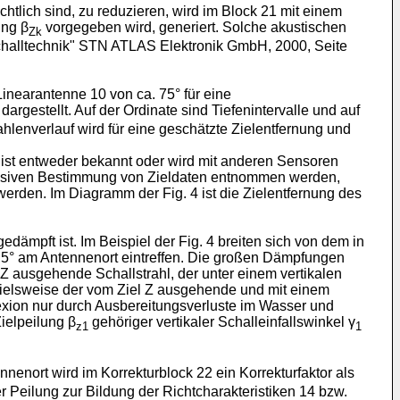
htlich sind, zu reduzieren, wird im Block 21 mit einem
ung β
vorgegeben wird, generiert. Solche akustischen
Zk
halltechnik" STN ATLAS Elektronik GmbH, 2000, Seite
 Linearantenne 10 von ca. 75° für eine
dargestellt. Auf der Ordinate sind Tiefenintervalle und auf
ahlenverlauf wird für eine geschätzte Zielentfernung und
g ist entweder bekannt oder wird mit anderen Sensoren
passiven Bestimmung von Zieldaten entnommen werden,
erden. Im Diagramm der Fig. 4 ist die Zielentfernung des
ämpft ist. Im Beispiel der Fig. 4 breiten sich von dem in
22,5° am Antennenort eintreffen. Die großen Dämpfungen
 ausgehende Schallstrahl, der unter einem vertikalen
ispielsweise der vom Ziel Z ausgehende und mit einem
lexion nur durch Ausbereitungsverluste im Wasser und
ielpeilung β
gehöriger vertikaler Schalleinfallswinkel γ
z1
1
nenort wird im Korrekturblock 22 ein Korrekturfaktor als
r Peilung zur Bildung der Richtcharakteristiken 14 bzw.