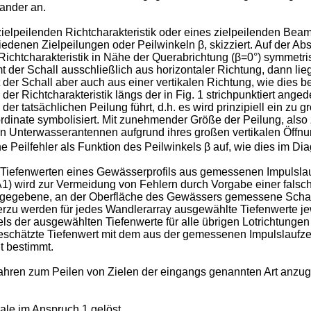
nander an.
er zielpeilenden Richtcharakteristik oder eines zielpeilenden Be
denen Zielpeilungen oder Peilwinkeln β, skizziert. Auf der Abszi
Richtcharakteristik in Nähe der Querabrichtung (β=0°) symmetrisc
der Schall ausschließlich aus horizontaler Richtung, dann lieg
er Schall aber auch aus einer vertikalen Richtung, wie dies bei
m der Richtcharakteristik längs der in Fig. 1 strichpunktiert an
er tatsächlichen Peilung führt, d.h. es wird prinzipiell ein zu 
-Koordinate symbolisiert. Mit zunehmender Größe der Peilung, a
chen Unterwasserantennen aufgrund ihres großen vertikalen Öffn
e Peilfehler als Funktion des Peilwinkels β auf, wie dies im Diag
Tiefenwerten eines Gewässerprofils aus gemessenen Impulslau
A1
) wird zur Vermeidung von Fehlern durch Vorgabe einer fals
vorgegebene, an der Oberfläche des Gewässers gemessene Schallg
rzu werden für jedes Wandlerarray ausgewählte Tiefenwerte jewei
ls der ausgewählten Tiefenwerte für alle übrigen Lotrichtungen 
eschätzte Tiefenwert mit dem aus der gemessenen Impulslaufzeit
t bestimmt.
fahren zum Peilen von Zielen der eingangs genannten Art anzug
le im Anspruch 1 gelöst.