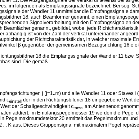
ndler 11. Die Ausgangssignale der vertikal untereinander ang
es, im folgenden als Empfangssignale bezeichnet. Bei sog. Sch
ssignale der Wandler 11 unmittelbar die Empfangssignale dars
ungsbildner 18, auch Beamformer genannt, einen Empfangspeg
 entsprechenden Signalverarbeitung mit den Empfangssignalen de
ch Beamfächer genannt, gebildet, wobei jede Richtcharakterist
 der abhängig ist von der Zahl der vertikal untereinander ange
uptrichtung der Richtcharakteristik dar, in welcher maximale E
lwinkel β gegenüber der gemeinsamen Bezugsrichtung 16 elekt
Richtungsbildner 18 die Empfangssignale der Wandler 11 bzw. St
phas sind. Die gemäß
mpfangsrichtungen j (j=1..m) und alle Wandler 11 oder Staves i (
nd c
der in den Richtungsbildner 18 eingegebene Wert der
einstell
Wert der Schallgeschwindigkeit c
am Antennenort genommen
mess
alen addiert. Im Empfangspegelmesser 19 werden die Pegel 
in Pegelmaximumdetektor 20 ermittelt das Pegelmaximum und g
2 ... K aus. Dieses Gruppensignal mit maximalem Pegel repräsenti