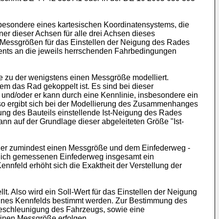
sbesondere eines kartesischen Koordinatensystems, die
ner dieser Achsen für alle drei Achsen dieses
s Messgrößen für das Einstellen der Neigung des Rades
ents an die jeweils herrschenden Fahrbedingungen
 zu der wenigstens einen Messgröße modelliert.
em das Rad gekoppelt ist. Es sind bei dieser
d/oder er kann durch eine Kennlinie, insbesondere ein
 so ergibt sich bei der Modellierung des Zusammenhanges
ng des Bauteils einstellende Ist-Neigung des Rades
n auf der Grundlage dieser abgeleiteten Größe "Ist-
s der zumindest einen Messgröße und dem Einfederweg -
tzlich gemessenen Einfederweg insgesamt ein
nnfeld erhöht sich die Exaktheit der Verstellung der
 Also wird ein Soll-Wert für das Einstellen der Neigung
 eines Kennfelds bestimmt werden. Zur Bestimmung des
beschleunigung des Fahrzeugs, sowie eine
inen Messgröße erfolgen.