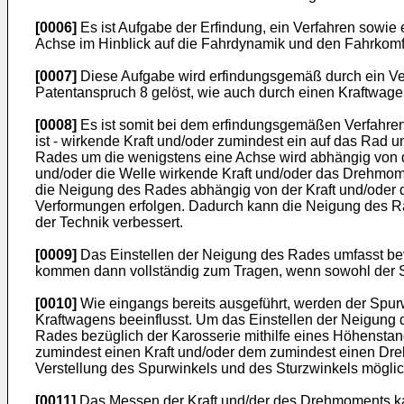
[0006]
Es ist Aufgabe der Erfindung, ein Verfahren sowi
Achse im Hinblick auf die Fahrdynamik und den Fahrkomf
[0007]
Diese Aufgabe wird erfindungsgemäß durch ein Ve
Patentanspruch 8 gelöst, wie auch durch einen Kraftwag
[0008]
Es ist somit bei dem erfindungsgemäßen Verfahren
ist - wirkende Kraft und/oder zumindest ein auf das Ra
Rades um die wenigstens eine Achse wird abhängig von de
und/oder die Welle wirkende Kraft und/oder das Drehmome
die Neigung des Rades abhängig von der Kraft und/oder d
Verformungen erfolgen. Dadurch kann die Neigung des R
der Technik verbessert.
[0009]
Das Einstellen der Neigung des Rades umfasst bevo
kommen dann vollständig zum Tragen, wenn sowohl der S
[0010]
Wie eingangs bereits ausgeführt, werden der Spur
Kraftwagens beeinflusst. Um das Einstellen der Neigung
Rades bezüglich der Karosserie mithilfe eines Höhenst
zumindest einen Kraft und/oder dem zumindest einen Dre
Verstellung des Spurwinkels und des Sturzwinkels möglic
[0011]
Das Messen der Kraft und/der des Drehmoments kann