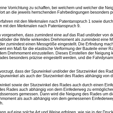
e eine Vorrichtung zu schaffen, bei welchem und welcher die N
ort an die jeweils herrschenden Fahrbedingungen besonders pr
rfahren mit den Merkmalen nach Patentanspruch 1 sowie durch
en mit den Merkmalen nach Patentanspruch 9.
 vorgesehen, dass zumindest eine auf das Rad und/oder von d
d und/oder die Welle wirkendes Drehmoment als zumindest ein
r zumindest einen Messgröße eingestellt. Die Erfindung macht
nt ein Maß für die elastische Verformung der Bauteile einer R
em Drehmoment einzustellen. Dieses Einstellen der Neigung ka
ades besonders präzise eingestellt werden, und die Fahrdyna
rzugt, dass der Spurwinkel und/oder der Sturzwinkel des Rades
purwinkel als auch der Sturzwinkel des Rades abhängig von de
winkel sowie der Sturzwinkel des Rades auch durch einen Ein
 des Rades auch abhängig von dem Einfederweg zu ermöglichen
andssensors gemessen. Dann wird die Neigung des Rades um di
hmoment als auch abhängig von dem gemessenen Einfederweg ei
h.
 auf eine solche Art und Weise erfolgen, wie sie in der Druck