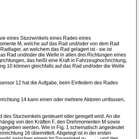
d
owie eines Sturzwinkels eines Rades eines
ehmomente M, welche auf das Rad und/oder von dem Rad
Radlager, an welchem das Rad gelagert ist - sie ist
as Rad und/oder die Welle in allen drei Richtungen eines
richtungen, das heißt eine Kraft in Fahrzeughochrichtung,
ung 10 können gleichfalls auf das Rad und/oder die Welle
ssensor 12 hat die Aufgabe, beim Einfedern des Rades
vorrichtung 14 kann einen oder mehrere Aktoren umfassen,
des Sturzwinkels gesteuert oder geregelt wird. An die
Abhängig von den Kräften F, den Drehmomenten M sowie
abgegeben werden. Wie in Fig. 1 schematisch angedeutet
ichtung 16 übermittelt. Abgelegt ist in der ersten
wohl zwischen einem Ist-Spurwinkel α
und den