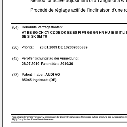
Method for active adjustment of an angle of a whe
Procédé de réglage actif de l'inclinaison d'une 
(84)
Benannte Vertragsstaaten:
AT BE BG CH CY CZ DE DK EE ES FI FR GB GR HR HU IE IS IT LI
SE SI SK SM TR
(30)
Priorität:
23.01.2009
DE 102009005889
(43)
Veröffentlichungstag der Anmeldung:
28.07.2010
Patentblatt 2010/30
(73)
Patentinhaber:
AUDI AG
85045 Ingolstadt (DE)
Anmerkung: Innerhalb von neun Monaten nach der Bekanntmachung des Hinweises auf die Erteilung des europäischen Patent
99(1) Europäisches Patentübereinkommen).