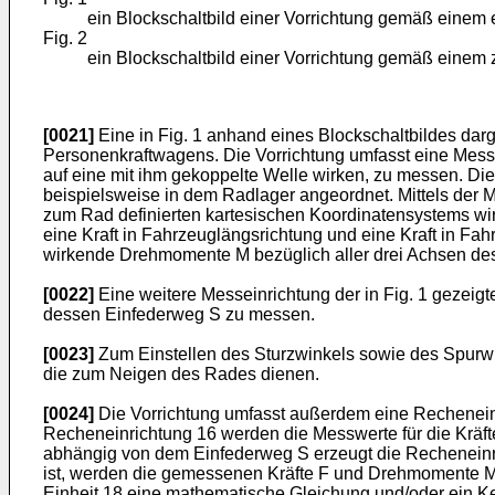
ein Blockschaltbild einer Vorrichtung gemäß einem 
Fig. 2
ein Blockschaltbild einer Vorrichtung gemäß einem z
[0021]
Eine in Fig. 1 anhand eines Blockschaltbildes dar
Personenkraftwagens. Die Vorrichtung umfasst eine Mess
auf eine mit ihm gekoppelte Welle wirken, zu messen. Die 
beispielsweise in dem Radlager angeordnet. Mittels der 
zum Rad definierten kartesischen Koordinatensystems wirk
eine Kraft in Fahrzeuglängsrichtung und eine Kraft in Fa
wirkende Drehmomente M bezüglich aller drei Achsen d
[0022]
Eine weitere Messeinrichtung der in Fig. 1 gezeig
dessen Einfederweg S zu messen.
[0023]
Zum Einstellen des Sturzwinkels sowie des Spurwin
die zum Neigen des Rades dienen.
[0024]
Die Vorrichtung umfasst außerdem eine Recheneinri
Recheneinrichtung 16 werden die Messwerte für die Kräf
abhängig von dem Einfederweg S erzeugt die Recheneinric
ist, werden die gemessenen Kräfte F und Drehmomente M so
Einheit 18 eine mathematische Gleichung und/oder ein 