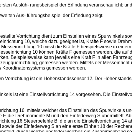
ersten Ausfüh- rungsbeispiel der Erfindung veranschaulicht; un
weiten Aus- führungsbeispiel der Erfindung zeigt.
gestellte Vorrichtung dient zum Einstellen eines Spurwinkels s
einrichtung 10, welche dazu geeignet ist, Kräfte F sowie Dr
Messeinrichtung 10 misst die Kräfte F beispielsweise in einem 
Messeinrichtung 10 können Kräfte F gemessen werden, die auf d
en. Beispielsweise kann jeweils eine Kraft F in allen Fahrzeug
hrzeugquerrichtung, gemessen werden. Mittels der Messeinricht
es Koordinatensystems gemessen werden.
ten Vorrichtung ist ein Höhenstandssensor 12. Der Höhenstand
kels ist eine Einstellvorrichtung 14 vorgesehen. Die Einstell
chtung 16, mittels welcher das Einstellen des Spurwinkels und 
te F, die Drehmomente M und den Einfederweg S übermittelt. 
htung 16 Steuerbefehle B, die an die Einstellvorrichtung 14 
wie der Einfederweg S an eine erste Einheit 18 der Recheneinr
Kennfeld, durch welche und/oder welches ein Zusammenhang so