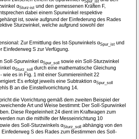
Spur_ist
winkel α
und den gemessenen Kräften F,
Sturz-ist
ntsprechen dabei einem Spurwinkel respektive
gehängt ist, sowie aufgrund der Einfederung des Rades
ktive Sturzwinkel, welche aufgrund sowohl der
nsional: Zur Ermittlung des Ist-Spurwinkels α
und
Spur_ist
r Einfederweg S zur Verfügung.
in Soll-Spurwinkel α
sowie ein Soll-Sturzwinkel
Spur_soll
inkel α
durch eine mathematische Gleichung
Sturz_soll
 wie es in Fig. 1 mit einer Summiereinheit 22
rrigiert: Es erfolgt jeweils eine Subtraktion α
Spur_soll
hls B an die Einstellvorrichtung 14.
tspricht die Vorrichtung gemäß dem zweiten Beispiel der
bweichende Art und Weise bestimmt: Der Soll-Spurwinkel
ben. Diese Regeleinheit 24 dient im Kraftwagen zum
erden nun die mithilfe der Messeinrichtung 10
owie des Soll-Sturzwinkels α
abhängig von den
Sturz_soll
 Einfederweg S des Rades zum Bestimmen des Soll-