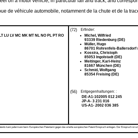
el on a motor vehicle, in particular fall and track, and corresp
roue de véhicule automobile, notamment de la chute et de la trace
(72)
Erfinder:
 LT LU LV MC MK MT NL NO PL PT RO
Michel, Wilfried
93339 Riedenburg (DE)
Müller, Hugo
86701 Rohrenfels-Ballersdorf 
Kossira, Christoph
85053 Ingolstadt (DE)
Meitinger, Karl-Heinz
81667 München (DE)
Schmid, Wolfgang
85354 Freising (DE)
(56)
Entgegenhaltungen: :
DE-A1-102005 012 245
JP-A- 3 231 016
US-A1- 2002 036 385
s kann jedermann beim Europäischen Patentamt gegen das erteilte europäischen Patent Einspruch einlegen. Der Einspruch ist schriftli