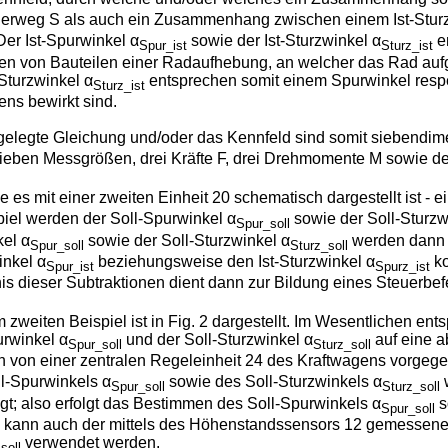
rweg S als auch ein Zusammenhang zwischen einem Ist-Sturz
er Ist-Spurwinkel α
sowie der Ist-Sturzwinkel α
e
Spur_ist
Sturz_ist
gen von Bauteilen einer Radaufhebung, an welcher das Rad auf
Sturzwinkel α
entsprechen somit einem Spurwinkel respe
Sturz_ist
ens bewirkt sind.
gelegte Gleichung und/oder das Kennfeld sind somit siebendime
ieben Messgrößen, drei Kräfte F, drei Drehmomente M sowie de
es mit einer zweiten Einheit 20 schematisch dargestellt ist - e
piel werden der Soll-Spurwinkel α
sowie der Soll-Sturzw
Spur_soll
kel α
sowie der Soll-Sturzwinkel α
werden dann -
Spur_soll
Sturz_soll
inkel α
beziehungsweise den Ist-Sturzwinkel α
ko
Spur_ist
Spurz_ist
is dieser Subtraktionen dient dann zur Bildung eines Steuerbefe
 zweiten Beispiel ist in Fig. 2 dargestellt. Im Wesentlichen en
urwinkel α
und der Soll-Sturzwinkel α
auf eine a
Spur_soll
Sturz_soll
 von einer zentralen Regeleinheit 24 des Kraftwagens vorgege
l-Spurwinkels α
sowie des Soll-Sturzwinkels α
w
Spur_soll
Sturz_soll
; also erfolgt das Bestimmen des Soll-Spurwinkels α
s
Spur_soll
kann auch der mittels des Höhenstandssensors 12 gemessene
verwendet werden.
soll