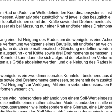
um Rad und/oder zur Welle definierten Koordinatensystems, in
essen. Alternativ oder zusätzlich wird jeweils das bezüglich ei
Idealfall stehen somit drei Kräfte sowie drei Drehmomente al
sser als bei Messung nur einer Kraft und/oder eines Drehmom
ng einer Ist-Neigung des Rades um die wenigstens eine Achse
che Verformung wenigstens eines Bauteils, mit und/oder an welch
ann durch eine mathematische Gleichung modelliert werden un
en ausgeführt - drei Kräfte sowie drei Drehmomente gemessen,
Kennfeld kann dann die sich aufgrund der elastischen Verformu
 als Größe abgeleitet werden, und die Neigung des Rades kan
mit wenigstens ein zweidimensionales Kennfeld - bestehend au
räfte sowie drei Drehmomente gemessen, so steht mit dem zusä
"ist-Neigung" zur Verfügung. Mit einem siebendimensionalen Ke
formen wesentlich.
e wird insbesondere abhängig von einem Soll-Wert eingestellt.
eise mithilfe eines mathematischen Modells und/oder mithilfe
hrzeugparameter, wie insbesondere eine Gierrate, eine Längs
die Bestimmung des Soll-Werts abhängig von der wenigstens e