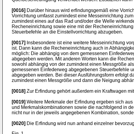
[0016]
Darüber hinaus wird erfindungsgemäß eine Vorrich
Vorrichtung umfasst zumindest eine Messeinrichtung zu
zumindest eines auf das Rad und/oder die Welle wirken
Recheneinrichtung sowie eine mit der Recheneinrichtung 
Steuerbefehle an die Einstellvorrichtung abzugeben.
[0017]
Insbesondere ist eine weitere Messeinrichtung v
ist. Dann kann die Recheneinrichtung auch in Abhängigke
möglich: Die abhängig von dem gemessenen Einfederweg
abgegeben werden. Mit anderen Worten kann die Rechenein
sowohl abhängig von der zumindest einen Messgröße als
gemessenen Einfederweg abgegebenen Steuerbefehle una
abgegeben werden. Bei dieser Ausführungsform erfolgt da
zumindest einen Messgröße und dann die Neigung abhän
[0018]
Zur Erfindung gehört außerdem ein Kraftwagen mit
[0019]
Weitere Merkmale der Erfindung ergeben sich aus
und Merkmalskombinationen sowie die nachfolgend in de
nicht nur in der jeweils angegebenen Kombination, sonde
[0020]
Die Erfindung wird nun anhand einzelner bevorzug
Fig. 1