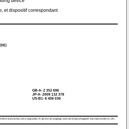
onding device
, et dispositif correspondant
(DE)
GB-A- 2 352 696
JP-A- 2009 132 378
US-B1- 6 406 036
ch einzureichen und zu begründen. Er gilt erst als eingelegt, wenn die Einspruchsgebühr entrichtet worden ist. (Art.