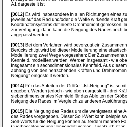
A1
dargestellt ist.
[0012]
Es wird insbesondere in allen Richtungen eines z
jeweils auf das Rad und/oder die Welle wirkende Kraft gem
Koordinatensystems definierte Drehmoment gemessen. Im 
zur Verfügung; dann kann die Neigung des Rades noch be
angepasst werden.
[0013]
Bei dem Verfahren wird bevorzugt ein Zusammenha
Berücksichtigt wird bei dieser Modellierung eine elastis
Modellierung zwei Wege vorgesehen: Der Zusammenhang k
Kennfeld, modelliert werden. Werden insgesamt - wie ob
insgesamt ein sechsdimensionales Kennfeld. Aus diesem 
abhängig von den herrschenden Kräften und Drehmomenten
Neigung" eingestellt werden.
[0014]
Für das Ableiten der Größe "-Ist-Neigung" ist so
gegeben. Werden jedoch - wie oben dargestellt - drei K
siebendimensionales Kennfeld für das Ableiten der Größe 
Neigung des Rades im Vergleich zu anderen Ausführungs
[0015]
Die Neigung des Rades um die wenigstens eine Achs
des Rades vorgegeben. Dieser Soll-Wert kann beispielsw
Soll-Werts für die Neigung können außerdem mehrere Fa
Querbeschleunigung verwendet werden. Zusätzlich kann 