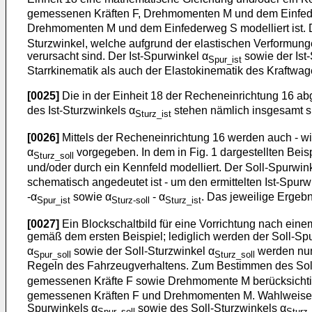
gemessenen Kräften F, Drehmomenten M und dem Einfede
Drehmomenten M und dem Einfederweg S modelliert ist. D
Sturzwinkel, welche aufgrund der elastischen Verformun
verursacht sind. Der Ist-Spurwinkel α
sowie der Ist-
Spur_ist
Starrkinematik als auch der Elastokinematik des Kraftwag
[0025]
Die in der Einheit 18 der Recheneinrichtung 16 ab
des Ist-Sturzwinkels α
stehen nämlich insgesamt s
Sturz_ist
[0026]
Mittels der Recheneinrichtung 16 werden auch - wie 
α
vorgegeben. In dem in Fig. 1 dargestellten Beis
Sturz_soll
und/oder durch ein Kennfeld modelliert. Der Soll-Spurwin
schematisch angedeutet ist - um den ermittelten Ist-Spurw
-α
sowie α
- α
. Das jeweilige Ergebn
Spur_ist
Sturz-soll
Sturz_ist
[0027]
Ein Blockschaltbild für eine Vorrichtung nach einem
gemäß dem ersten Beispiel; lediglich werden der Soll-Sp
α
sowie der Soll-Sturzwinkel α
werden nun
Spur_soll
Sturz_soll
Regeln des Fahrzeugverhaltens. Zum Bestimmen des Sol
gemessenen Kräfte F sowie Drehmomente M berücksichtigt
gemessenen Kräften F und Drehmomenten M. Wahlweise 
Spurwinkels α
sowie des Soll-Sturzwinkels α
Spur_soll
Sturz_