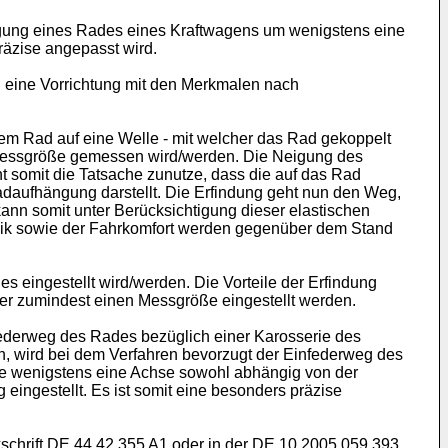
eigung eines Rades eines Kraftwagens um wenigstens eine
äzise angepasst wird.
 eine Vorrichtung mit den Merkmalen nach
em Rad auf eine Welle - mit welcher das Rad gekoppelt
e Messgröße gemessen wird/werden. Die Neigung des
 somit die Tatsache zunutze, dass die auf das Rad
adaufhängung darstellt. Die Erfindung geht nun den Weg,
nn somit unter Berücksichtigung dieser elastischen
mik sowie der Fahrkomfort werden gegenüber dem Stand
 eingestellt wird/werden. Die Vorteile der Erfindung
r zumindest einen Messgröße eingestellt werden.
federweg des Rades bezüglich einer Karosserie des
, wird bei dem Verfahren bevorzugt der Einfederweg des
e wenigstens eine Achse sowohl abhängig von der
ngestellt. Es ist somit eine besonders präzise
schrift
DE 44 42 355 A1
oder in der
DE 10 2005 059 393