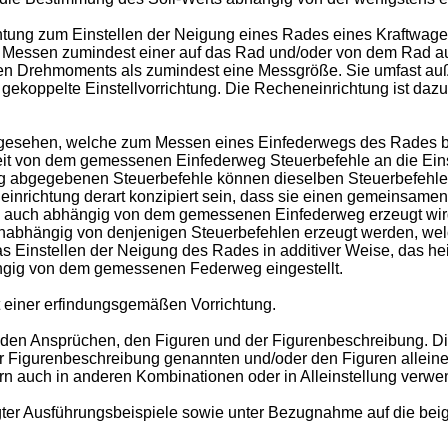
tung zum Einstellen der Neigung eines Rades eines Kraftwagen
m Messen zumindest einer auf das Rad und/oder von dem Rad a
den Drehmoments als zumindest eine Messgröße. Sie umfast au
gekoppelte Einstellvorrichtung. Die Recheneinrichtung ist daz
orgesehen, welche zum Messen eines Einfederwegs des Rades be
it von dem gemessenen Einfederweg Steuerbefehle an die Einst
 abgegebenen Steuerbefehle können dieselben Steuerbefehle 
richtung derart konzipiert sein, dass sie einen gemeinsamen S
 auch abhängig von dem gemessenen Einfederweg erzeugt wird.
bhängig von denjenigen Steuerbefehlen erzeugt werden, welc
s Einstellen der Neigung des Rades in additiver Weise, das he
gig von dem gemessenen Federweg eingestellt.
 einer erfindungsgemäßen Vorrichtung.
 den Ansprüchen, den Figuren und der Figurenbeschreibung. D
r Figurenbeschreibung genannten und/oder den Figuren allei
rn auch in anderen Kombinationen oder in Alleinstellung verw
ter Ausführungsbeispiele sowie unter Bezugnahme auf die beig