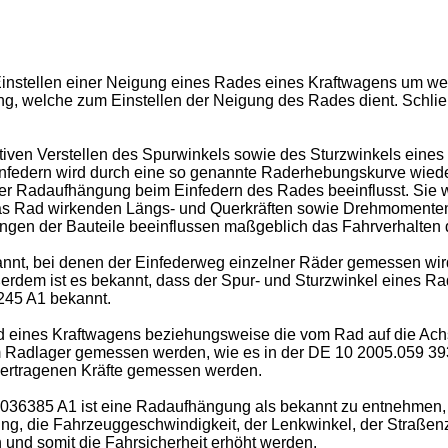
instellen einer Neigung eines Rades eines Kraftwagens um weni
g, welche zum Einstellen der Neigung des Rades dient. Schließl
tiven Verstellen des Spurwinkels sowie des Sturzwinkels eines
infedern wird durch eine so genannte Raderhebungskurve wied
er Radaufhängung beim Einfedern des Rades beeinflusst. Sie 
das Rad wirkenden Längs- und Querkräften sowie Drehmomenten 
gen der Bauteile beeinflussen maßgeblich das Fahrverhalten 
nnt, bei denen der Einfederweg einzelner Räder gemessen wird
dem ist es bekannt, dass der Spur- und Sturzwinkel eines Ra
245 A1
bekannt.
Rad eines Kraftwagens beziehungsweise die vom Rad auf die A
 Radlager gemessen werden, wie es in der
DE 10 2005.059 39
bertragenen Kräfte gemessen werden.
0036385 A1
ist eine Radaufhängung als bekannt zu entnehmen, b
g, die Fahrzeuggeschwindigkeit, der Lenkwinkel, der Straßenz
 und somit die Fahrsicherheit erhöht werden.