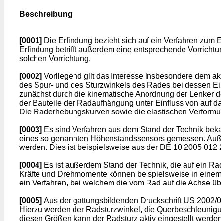
Beschreibung
[0001]
Die Erfindung bezieht sich auf ein Verfahren zum E
Erfindung betrifft außerdem eine entsprechende Vorrichtun
solchen Vorrichtung.
[0002]
Vorliegend gilt das Interesse insbesondere dem ak
des Spur- und des Sturzwinkels des Rades bei dessen E
zunächst durch die kinematische Anordnung der Lenker d
der Bauteile der Radaufhängung unter Einfluss von auf 
Die Raderhebungskurven sowie die elastischen Verformun
[0003]
Es sind Verfahren aus dem Stand der Technik beka
eines so genannten Höhenstandssensors gemessen. Außer
werden. Dies ist beispielsweise aus der
DE 10 2005 012 
[0004]
Es ist außerdem Stand der Technik, die auf ein 
Kräfte und Drehmomente können beispielsweise in einem
ein Verfahren, bei welchem die vom Rad auf die Achse ü
[0005]
Aus der gattungsbildenden Druckschrift
US 2002/
Hierzu werden der Radsturzwinkel, die Querbeschleunigun
diesen Größen kann der Radsturz aktiv eingestellt werden