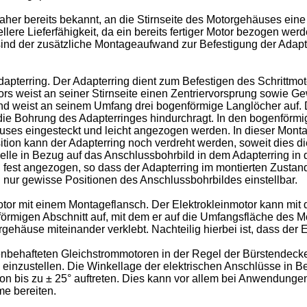
 daher bereits bekannt, an die Stirnseite des Motorgehäuses e
llere Lieferfähigkeit, da ein bereits fertiger Motor bezogen we
ind der zusätzliche Montageaufwand zur Befestigung der Adapte
dapterring. Der Adapterring dient zum Befestigen des Schrittmot
rs weist an seiner Stirnseite einen Zentriervorsprung sowie G
 und weist an seinem Umfang drei bogenförmige Langlöcher auf. 
die Bohrung des Adapterringes hindurchragt. In den bogenförm
es eingesteckt und leicht angezogen werden. In dieser Montage
tion kann der Adapterring noch verdreht werden, soweit dies d
lle in Bezug auf das Anschlussbohrbild in dem Adapterring in d
est angezogen, so dass der Adapterring im montierten Zustand
 nur gewisse Positionen des Anschlussbohrbildes einstellbar.
otor mit einem Montageflansch. Der Elektrokleinmotor kann mi
örmigen Abschnitt auf, mit dem er auf die Umfangsfläche des Mo
häuse miteinander verklebt. Nachteilig hierbei ist, dass der El
tenbehafteten Gleichstrommotoren in der Regel der Bürstendeckel
nzustellen. Die Winkellage der elektrischen Anschlüsse in Be
 von bis zu ± 25° auftreten. Dies kann vor allem bei Anwendu
e bereiten.