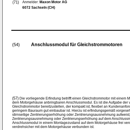
(71)
Anmelder:
Maxon Motor AG
6072 Sachseln (CH)
Anschlussmodul für Gleichstrommotoren
(54)
(57)
Die vorliegende Erfindung betrifft einen Gleichstrommotor mit eine
dem Motorgehäuse anbringbaren Anschlussmodul. Es ist die Aufgabe der v
Gleichstrommotor bereitzustellen, der kompakt ist, flexibel an Kundenanfo
geringem Bauraum gut einbaubar ist. Hierzu ist erfindungsgemäß vorges
stirnseitige Zentrierungserhöhung oder Zentrierungsausnehmung aufweist,
Zentrierungsausnehmung oder Zentrierungserhöhung auf dem Anschluss
Anschlussmodul in einem Montagezustand auf dem Motorgehäuse frei verdr
verdrehsicher mit dem Motorgehäuse verbunden ist.