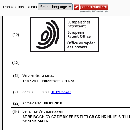
Translate this text into
(19)
(12)
(43)
Veröffentlichungstag:
13.07.2011
Patentblatt 2011/28
(21)
Anmeldenummer:
10150334.0
(22)
Anmeldetag:
08.01.2010
(84)
Benannte Vertragsstaaten:
AT BE BG CH CY CZ DE DK EE ES FI FR GB GR HR HU IE IS IT LI
SE SI SK SM TR