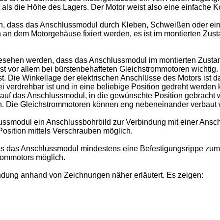
t als die Höhe des Lagers. Der Motor weist also eine einfache K
en, dass das Anschlussmodul durch Kleben, Schweißen oder e
an dem Motorgehäuse fixiert werden, es ist im montierten Zust
esehen werden, dass das Anschlussmodul im montierten Zustand
t vor allem bei bürstenbehafteten Gleichstrommotoren wichtig.
ist. Die Winkellage der elektrischen Anschlüsse des Motors ist
 verdrehbar ist und in eine beliebige Position gedreht werden
g auf das Anschlussmodul, in die gewünschte Position gebracht
. Die Gleichstrommotoren können eng nebeneinander verbaut we
modul ein Anschlussbohrbild zur Verbindung mit einer Anschlu
osition mittels Verschrauben möglich.
s das Anschlussmodul mindestens eine Befestigungsrippe zum B
trommotors möglich.
dung anhand von Zeichnungen näher erläutert. Es zeigen: