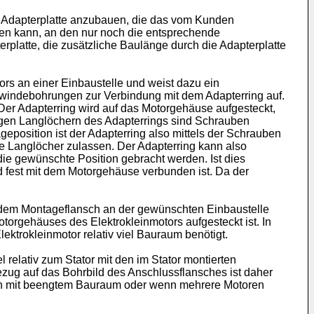
ine Adapterplatte anzubauen, die das vom Kunden
rden kann, an den nur noch die entsprechende
rplatte, die zusätzliche Baulänge durch die Adapterplatte
ors an einer Einbaustelle und weist dazu ein
ewindebohrungen zur Verbindung mit dem Adapterring auf.
Der Adapterring wird auf das Motorgehäuse aufgesteckt,
igen Langlöchern des Adapterrings sind Schrauben
position ist der Adapterring also mittels der Schrauben
ie Langlöcher zulassen. Der Adapterring kann also
ie gewünschte Position gebracht werden. Ist dies
 fest mit dem Motorgehäuse verbunden ist. Da der
t dem Montageflansch an der gewünschten Einbaustelle
torgehäuses des Elektrokleinmotors aufgesteckt ist. In
ektrokleinmotor relativ viel Bauraum benötigt.
 relativ zum Stator mit den im Stator montierten
zug auf das Bohrbild des Anschlussflansches ist daher
ngen mit beengtem Bauraum oder wenn mehrere Motoren