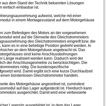
 der aus dem Stand der Technik bekannten Lösungen
 einfach einbaubar ist.
trierungsausnehmung aufweist, welche mit einer
smodul in einem Montagezustand auf dem Motorgehäuse
ten zum Befestigen des Motors an der vorgesehenen
modul wird auf die Stirnseite des Gleichstrommotors
ngsausnehmung des Gleichstrommotors eingreift bzw. die
kann es in eine beliebige Position gedreht werden. In
rehsicher an dem Motorgehäuse angebracht ist. Das
 Motorgehäuses sind keine Anschlussbohrungen
r Länge realisiert werden kann. Dadurch wird der
lich der Anschlussgeometrie zu berücksichtigen. Die
strommotors nötig. Die kundenspezifische
esetzt wird. Damit ergibt sich eine kurze Durchlaufzeit
 einen bürstenlosen Gleichstrommotor handeln.
nseite des Motorgehäuse angeordnet ist, zumindest
ussmodul auf das Lager aufgesteckt ist. Hierdurch kann
ommotors ausgerichtet. Damit wird eine verbesserte
er Lagersitz ausgebildet ist, in dem das Lager