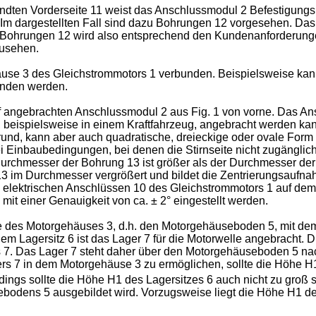
en Vorderseite 11 weist das Anschlussmodul 2 Befestigungsm
. Im dargestellten Fall sind dazu Bohrungen 12 vorgesehen. Das
 Bohrungen 12 wird also entsprechend den Kundenanforderungen
zusehen.
äuse 3 des Gleichstrommotors 1 verbunden. Beispielsweise ka
unden werden.
f angebrachten Anschlussmodul 2 aus Fig. 1 von vorne. Das Ans
, beispielsweise in einem Kraftfahrzeug, angebracht werden ka
rund, kann aber auch quadratische, dreieckige oder ovale Fo
i Einbaubedingungen, bei denen die Stirnseite nicht zugänglich
 Durchmesser der Bohrung 13 ist größer als der Durchmesser der
3 im Durchmesser vergrößert und bildet die Zentrierungsaufnahm
n elektrischen Anschlüssen 10 des Gleichstrommotors 1 auf de
it einer Genauigkeit von ca. ± 2° eingestellt werden.
ite des Motorgehäuses 3, d.h. den Motorgehäuseboden 5, mit dem
m Lagersitz 6 ist das Lager 7 für die Motorwelle angebracht. Die
s 7. Das Lager 7 steht daher über den Motorgehäuseboden 5 nac
rs 7 in dem Motorgehäuse 3 zu ermöglichen, sollte die Höhe H
dings sollte die Höhe H1 des Lagersitzes 6 auch nicht zu groß 
bodens 5 ausgebildet wird. Vorzugsweise liegt die Höhe H1 des