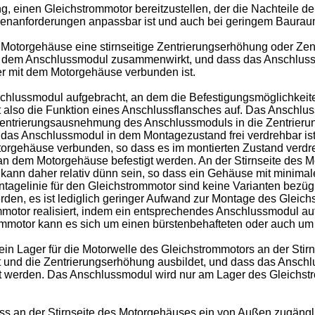
ng, einen Gleichstrommotor bereitzustellen, der die Nachteile
denanforderungen anpassbar ist und auch bei geringem Bauraum
Motorgehäuse eine stirnseitige Zentrierungserhöhung oder Zen
f dem Anschlussmodul zusammenwirkt, und dass das Anschlus
her mit dem Motorgehäuse verbunden ist.
schlussmodul aufgebracht, an dem die Befestigungsmöglichkei
also die Funktion eines Anschlussflansches auf. Das Anschluss
 Zentrierungsausnehmung des Anschlussmoduls in die Zentrieru
as Anschlussmodul in dem Montagezustand frei verdrehbar ist, 
otorgehäuse verbunden, so dass es im montierten Zustand verd
 an dem Motorgehäuse befestigt werden. An der Stirnseite des
kann daher relativ dünn sein, so dass ein Gehäuse mit minimale
tagelinie für den Gleichstrommotor sind keine Varianten bezüg
en, es ist lediglich geringer Aufwand zur Montage des Gleich
motor realisiert, indem ein entsprechendes Anschlussmodul aufg
rommotor kann es sich um einen bürstenbehafteten oder auch um
in Lager für die Motorwelle des Gleichstrommotors an der Stir
t und die Zentrierungserhöhung ausbildet, und dass das Anschl
t werden. Das Anschlussmodul wird nur am Lager des Gleichstr
n der Stirnseite des Motorgehäuses ein von Außen zugänglich