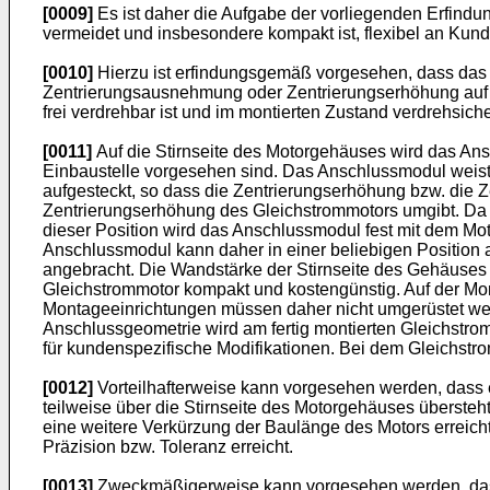
[0009]
Es ist daher die Aufgabe der vorliegenden Erfindu
vermeidet und insbesondere kompakt ist, flexibel an Kun
[0010]
Hierzu ist erfindungsgemäß vorgesehen, dass das 
Zentrierungsausnehmung oder Zentrierungserhöhung au
frei verdrehbar ist und im montierten Zustand verdrehsic
[0011]
Auf die Stirnseite des Motorgehäuses wird das An
Einbaustelle vorgesehen sind. Das Anschlussmodul weist 
aufgesteckt, so dass die Zentrierungserhöhung bzw. die
Zentrierungserhöhung des Gleichstrommotors umgibt. Da d
dieser Position wird das Anschlussmodul fest mit dem M
Anschlussmodul kann daher in einer beliebigen Position
angebracht. Die Wandstärke der Stirnseite des Gehäuses 
Gleichstrommotor kompakt und kostengünstig. Auf der Mon
Montageeinrichtungen müssen daher nicht umgerüstet werd
Anschlussgeometrie wird am fertig montierten Gleichstrom
für kundenspezifische Modifikationen. Bei dem Gleichst
[0012]
Vorteilhafterweise kann vorgesehen werden, dass e
teilweise über die Stirnseite des Motorgehäuses übersteh
eine weitere Verkürzung der Baulänge des Motors erreich
Präzision bzw. Toleranz erreicht.
[0013]
Zweckmäßigerweise kann vorgesehen werden, dass a