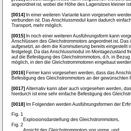
angeordnet ist, wobei die Höhe des Lagersitzes kleiner is
[0014]
In einer weiteren Variante kann vorgesehen werd
verbunden ist. Das Anschlussmodul kann dadurch einfach 
Transport, mehr möglich.
[0015]
In noch einer weiteren Ausführungsform kann vorg
Anschlüssen des Gleichstrommotors angeordnet ist. Das is
aufgesetzt, an dem die Kommutierung bereits eingestellt 
festgelegt. Da das Anschlussmodul im Montagezustand frei
auf die Befestigung des Gleichstrommotors, d.h. in Bezu
möglich, in den die Gleichstrommotoren eingebaut werden
[0016]
Ferner kann vorgesehen werden, dass das Anschluss
Befestigung des Gleichstrommotors an der gewünschten P
[0017]
Alternativ kann aber auch vorgesehen werden, das
hierdurch ist eine sehr einfache Befestigung des Gleichs
[0018]
Im Folgenden werden Ausführungsformen der Erfin
Fig. 1
Explosionsdarstellung des Gleichstrommotors,
Fig. 2
Ansicht des Gleichstrommotors von vorne, und