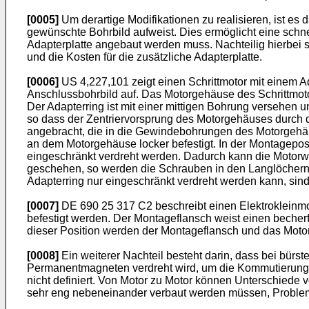
[0005]
Um derartige Modifikationen zu realisieren, ist es
gewünschte Bohrbild aufweist. Dies ermöglicht eine schne
Adapterplatte angebaut werden muss. Nachteilig hierbei s
und die Kosten für die zusätzliche Adapterplatte.
[0006]
US 4,227,101
zeigt einen Schrittmotor mit einem A
Anschlussbohrbild auf. Das Motorgehäuse des Schrittmoto
Der Adapterring ist mit einer mittigen Bohrung versehen
so dass der Zentriervorsprung des Motorgehäuses durch 
angebracht, die in die Gewindebohrungen des Motorgehäus
an dem Motorgehäuse locker befestigt. In der Montageposi
eingeschränkt verdreht werden. Dadurch kann die Motorwe
geschehen, so werden die Schrauben in den Langlöchern f
Adapterring nur eingeschränkt verdreht werden kann, sind
[0007]
DE 690 25 317 C2
beschreibt einen Elektrokleinm
befestigt werden. Der Montageflansch weist einen becherf
dieser Position werden der Montageflansch und das Motorge
[0008]
Ein weiterer Nachteil besteht darin, dass bei bürs
Permanentmagneten verdreht wird, um die Kommutierung ei
nicht definiert. Von Motor zu Motor können Unterschiede
sehr eng nebeneinander verbaut werden müssen, Problem