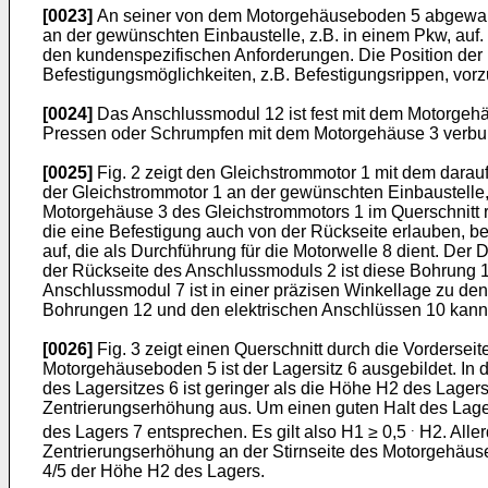
[0023]
An seiner von dem Motorgehäuseboden 5 abgewandt
an der gewünschten Einbaustelle, z.B. in einem Pkw, auf
den kundenspezifischen Anforderungen. Die Position der
Befestigungsmöglichkeiten, z.B. Befestigungsrippen, vor
[0024]
Das Anschlussmodul 12 ist fest mit dem Motorgeh
Pressen oder Schrumpfen mit dem Motorgehäuse 3 verb
[0025]
Fig. 2 zeigt den Gleichstrommotor 1 mit dem darau
der Gleichstrommotor 1 an der gewünschten Einbaustelle
Motorgehäuse 3 des Gleichstrommotors 1 im Querschnitt 
die eine Befestigung auch von der Rückseite erlauben, be
auf, die als Durchführung für die Motorwelle 8 dient. Der
der Rückseite des Anschlussmoduls 2 ist diese Bohrung 1
Anschlussmodul 7 ist in einer präzisen Winkellage zu de
Bohrungen 12 und den elektrischen Anschlüssen 10 kann m
[0026]
Fig. 3 zeigt einen Querschnitt durch die Vorderse
Motorgehäuseboden 5 ist der Lagersitz 6 ausgebildet. In de
des Lagersitzes 6 ist geringer als die Höhe H2 des Lager
Zentrierungserhöhung aus. Um einen guten Halt des Lage
.
des Lagers 7 entsprechen. Es gilt also H1 ≥ 0,5
H2. Aller
Zentrierungserhöhung an der Stirnseite des Motorgehäuse
4/5 der Höhe H2 des Lagers.