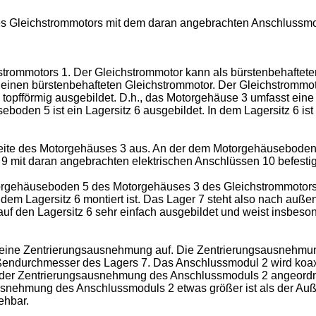
des Gleichstrommotors mit dem daran angebrachten Anschlussmo
hstrommotors 1. Der Gleichstrommotor kann als bürstenbehaftet
um einen bürstenbehafteten Gleichstrommotor. Der Gleichstromm
opfförmig ausgebildet. D.h., das Motorgehäuse 3 umfasst eine M
den 5 ist ein Lagersitz 6 ausgebildet. In dem Lagersitz 6 ist
seite des Motorgehäuses 3 aus. An der dem Motorgehäuseboden
l 9 mit daran angebrachten elektrischen Anschlüssen 10 befestig
torgehäuseboden 5 des Motorgehäuses 3 des Gleichstrommotors 
n dem Lagersitz 6 montiert ist. Das Lager 7 steht also nach au
auf den Lagersitz 6 sehr einfach ausgebildet und weist insbe
 eine Zentrierungsausnehmung auf. Die Zentrierungsausnehmung
ßendurchmesser des Lagers 7. Das Anschlussmodul 2 wird koax
in der Zentrierungsausnehmung des Anschlussmoduls 2 angeordn
snehmung des Anschlussmoduls 2 etwas größer ist als der Auß
ehbar.