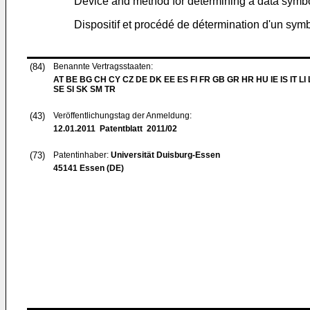
Device and method for determining a data symbo
Dispositif et procédé de détermination d'un sy
(84)
Benannte Vertragsstaaten:
AT BE BG CH CY CZ DE DK EE ES FI FR GB GR HR HU IE IS IT LI
SE SI SK SM TR
(43)
Veröffentlichungstag der Anmeldung:
12.01.2011
Patentblatt 2011/02
(73)
Patentinhaber:
Universität Duisburg-Essen
45141 Essen (DE)