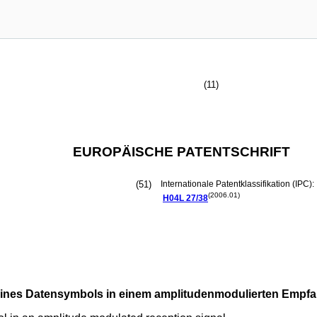
(11)
EUROPÄISCHE PATENTSCHRIFT
(51)
Internationale Patentklassifikation (IPC):
(2006.01)
H04L
27/38
ines Datensymbols in einem amplitudenmodulierten Empfa