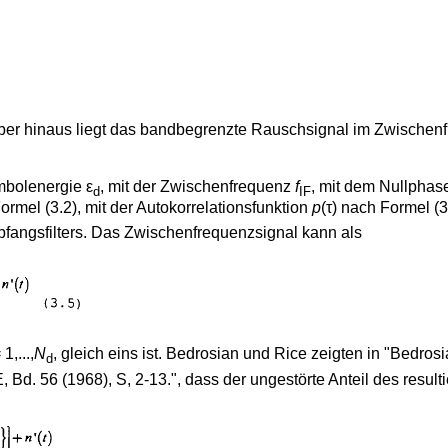
über hinaus liegt das bandbegrenzte Rauschsignal im Zwischen
ymbolenergie ε
, mit der Zwischenfrequenz
f
, mit dem Nullphas
d
IF
rmel (3.2), mit der Autokorrelationsfunktion
p
(τ) nach Formel (
angsfilters. Das Zwischenfrequenzsignal kann als
1,...,
N
, gleich eins ist. Bedrosian und Rice zeigten in "
Bedrosia
d
, Bd. 56 (1968), S, 2-13
.", dass der ungestörte Anteil des resu