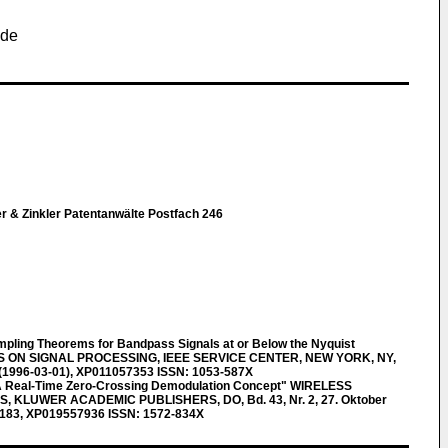
ude
 & Zinkler Patentanwälte Postfach 246
ling Theorems for Bandpass Signals at or Below the Nyquist
S ON SIGNAL PROCESSING, IEEE SERVICE CENTER, NEW YORK, NY,
96 (1996-03-01), XP011057353 ISSN: 1053-587X
Real-Time Zero-Crossing Demodulation Concept" WIRELESS
KLUWER ACADEMIC PUBLISHERS, DO, Bd. 43, Nr. 2, 27. Oktober
7-183, XP019557936 ISSN: 1572-834X