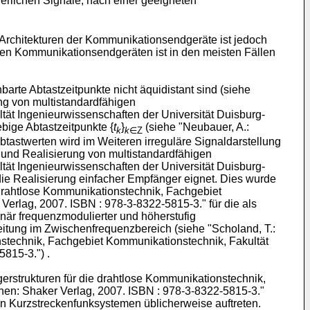
erlichen Signale, nach einer geeigneten
r Architekturen der Kommunikationsendgeräte ist jedoch
n den Kommunikationsendgeräten ist in den meisten Fällen
arte Abtastzeitpunkte nicht äquidistant sind (siehe
ng von multistandardfähigen
ät Ingenieurwissenschaften der Universität Duisburg-
ebige Abtastzeitpunkte {
t
}
(siehe "
Neubauer, A.:
k
k
∈Z
Abtastwerten wird im Weiteren irreguläre Signaldarstellung
 und Realisierung von multistandardfähigen
ät Ingenieurwissenschaften der Universität Duisburg-
r die Realisierung einfacher Empfänger eignet. Dies wurde
 drahtlose Kommunikationstechnik, Fachgebiet
 Verlag, 2007. ISBN : 978-3-8322-5815-3
." für die als
inär frequenzmodulierter und höherstufig
itung im Zwischenfrequenzbereich (siehe "
Scholand, T.:
nstechnik, Fachgebiet Kommunikationstechnik, Fakultät
-5815-3
.") .
erstrukturen für die drahtlose Kommunikationstechnik,
chen: Shaker Verlag, 2007. ISBN : 978-3-8322-5815-3
."
 in Kurzstreckenfunksystemen üblicherweise auftreten.