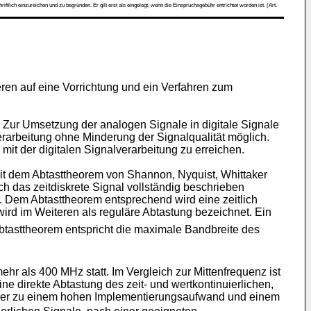
ch einzureichen und zu begründen. Er gilt erst als eingelegt, wenn die Einspruchsgebühr entrichtet worden ist. (Art.
en auf eine Vorrichtung und ein Verfahren zum
. Zur Umsetzung der analogen Signale in digitale Signale
erarbeitung ohne Minderung der Signalqualität möglich.
mit der digitalen Signalverarbeitung zu erreichen.
it dem Abtasttheorem von Shannon, Nyquist, Whittaker
h das zeitdiskrete Signal vollständig beschrieben
t. Dem Abtasttheorem entsprechend wird eine zeitlich
rd im Weiteren als reguläre Abtastung bezeichnet. Ein
asttheorem entspricht die maximale Bandbreite des
r als 400 MHz statt. Im Vergleich zur Mittenfrequenz ist
e direkte Abtastung des zeit- und wertkontinuierlichen,
 aber zu einem hohen Implementierungsaufwand und einem