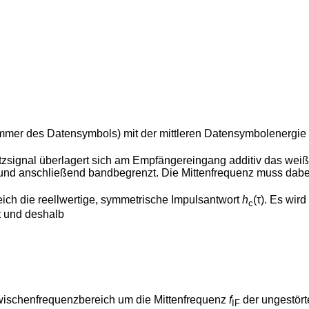
mmer des Datensymbols) mit der mittleren Datensymbolenergie 
gnal überlagert sich am Empfängereingang additiv das weiße
und anschließend bandbegrenzt. Die Mittenfrequenz muss dabei 
ch die reellwertige, symmetrische Impulsantwort
h
(τ). Es wi
c
t und deshalb
Zwischenfrequenzbereich um die Mittenfrequenz
f
der ungestört
IF