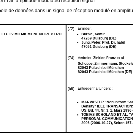
l in an amplitude modulated reception signal
mbole de données dans un signal de réception modulé en amplit
(72)
Erfinder:
 LT LU LV MC MK MT NL NO PL PT RO
Burnic, Admir
47269 Duisburg (DE)
Jung, Peter, Prof. Dr. habil
47051 Duisburg (DE)
(74)
Vertreter:
Zinkler, Franz et al
Schoppe, Zimmermann, Stöckeler
82043 Pullach bei München
82043 Pullach bei München (DE)
(56)
Entgegenhaltungen: :
MARVASTI F: "Nonuniform Samp
Density" IEEE TRANSACTION
US, Bd. 44, Nr. 3, 1. März 19
TOBIAS SCHOLAND ET AL: "A 
PERSONAL COMMUNICATIONS, 
2006 (2006-10-27), Seiten 15