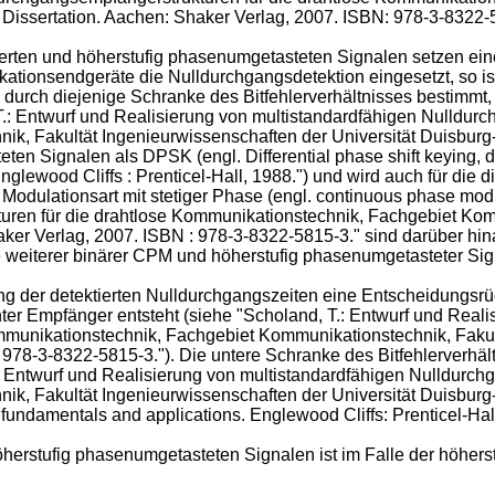
 Dissertation. Aachen: Shaker Verlag, 2007. ISBN: 978-3-8322
ten und höherstufig phasenumgetasteten Signalen setzen eine 
ionsendgeräte die Nulldurchgangsdetektion eingesetzt, so ist 
durch diejenige Schranke des Bitfehlerverhältnisses bestimmt, w
.: Entwurf und Realisierung von multistandardfähigen Nulldurc
, Fakultät Ingenieurwissenschaften der Universität Duisburg-
teten Signalen als DPSK (engl. Differential phase shift keying, 
glewood Cliffs : Prenticel-Hall, 1988
.") und wird auch für die 
Modulationsart mit stetiger Phase (engl. continuous phase modu
uren für die drahtlose Kommunikationstechnik, Fachgebiet Kom
haker Verlag, 2007. ISBN : 978-3-8322-5815-3
." sind darüber hi
lle weiterer binärer CPM und höherstufig phasenumgetasteter S
ng der detektierten Nulldurchgangszeiten eine Entscheidungsrüc
ter Empfänger entsteht (siehe "
Scholand, T.: Entwurf und Reali
munikationstechnik, Fachgebiet Kommunikationstechnik, Fakult
: 978-3-8322-5815-3
."). Die untere Schranke des Bitfehlerverhäl
: Entwurf und Realisierung von multistandardfähigen Nulldurchg
, Fakultät Ingenieurwissenschaften der Universität Duisburg-
, fundamentals and applications. Englewood Cliffs: Prenticel-Hal
herstufig phasenumgetasteten Signalen ist im Falle der höher