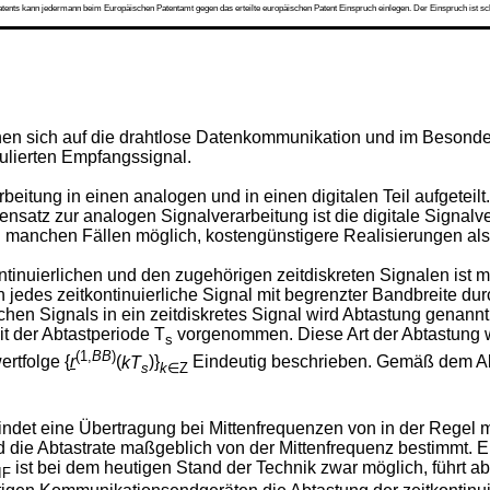
s kann jedermann beim Europäischen Patentamt gegen das erteilte europäischen Patent Einspruch einlegen. Der Einspruch ist schriftli
n sich auf die drahtlose Datenkommunikation und im Besonder
lierten Empfangssignal.
itung in einen analogen und in einen digitalen Teil aufgeteilt
satz zur analogen Signalverarbeitung ist die digitale Signalv
n manchen Fällen möglich, kostengünstigere Realisierungen als 
inuierlichen und den zugehörigen zeitdiskreten Signalen ist m
des zeitkontinuierliche Signal mit begrenzter Bandbreite durc
chen Signals in ein zeitdiskretes Signal wird Abtastung genann
it der Abtastperiode T
vorgenommen. Diese Art der Abtastung wi
s
(1,
BB
)
ertfolge {
r
(
kT
)}
Eindeutig beschrieben. Gemäß dem Abt
s
k
∈Z
det eine Übertragung bei Mittenfrequenzen von in der Regel meh
 die Abtastrate maßgeblich von der Mittenfrequenz bestimmt. Ein
ist bei dem heutigen Stand der Technik zwar möglich, führt
IF