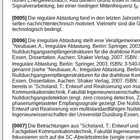
hohen Energieverbrauch. Aus diesem Grund findet in heut
Signalverarbeitung, bei einer niedrigen Mittenfrequenz
f
IF
[0005]
Die reguläre Abtastung fand in den letzten Jahrzeh
selten nachrichtentechnisch motiviert. Vielmehr sind die 
technologisch bedingt.
[0006]
Die irreguläre Abtastung stellt eine Verallgemeiner
"
Neubauer, A.: Irreguläre Abtastung. Berlin: Springer, 20
Nulldurchgangsempfängerstrukturen für die drahtlose Kom
Essen, Dissertation. Aachen: Shaker Verlag, 2007. ISBN 
Irreguläre Abtastung. Berlin: Springer, 2003. ISBN: 3-540
genannt (siehe "
Neubauer, A.: Irreguläre Abtastung. Berli
Nulldurchgangsempfängerstrukturen für die drahtlose Kom
Essen, Dissertation. Aachen: Shaker Verlag, 2007. ISBN 
bereits in "Scholand, T.: Entwurf und Realisierung von 
Kommunikationstechnik, Fakultät Ingenieurwissenschaften
Nulldurchgangsdetektion (engl. zero crossing detection, 
phasenumgetasteter Empfangssignale gezeigt. Die Nulldu
Entwurf und Realisierung von multistandardfähigen Null
Ingenieurwissenschaften der Universität Duisburg-Essen,
[0007]
Die Betrachtungen aus "
Scholand, T.: Entwurf und
Fachgebiet Kommunikationstechnik, Fakultät Ingenieurwis
fokussieren sich auf die SC-Abwärtsstrecke (single carrie