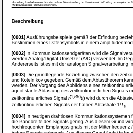
Anmerkung: Innerhalb von neun Monaten nach der Bekanntmachung des Hinweises auf die Erteilung des europäischen Patent
99(1) Europäisches Patentübereinkommen).
Beschreibung
[0001]
Ausführungsbeispiele gemäß der Erfindung beziehe
Bestimmen eines Datensymbols in einem amplitudenmodu
[0002]
In Kommunikationsendgeräten wird die Signalverarbe
werden Analog/Digital-Umsetzer (A/D) verwendet. Im Gegen
Andererseits ist es mit der analogen Signalverarbeitung i
[0003]
Die grundlegende Beziehung zwischen den zeitkont
und Kotelnikov gegeben. Gemäß dem Abtasttheorem kann je
werden. Der Vorgang des Abbildens eines zeitkontinuierli
äquidistante Abtastung des zeitkontinuierlichen Signals m
(1,
BB
)
zeitkontinuierliches Signal
r
(
t
) wird durch die Abtastw
zeitkontinuierlichen Signals der halben Abtastrate 1/
T
.
s
[0004]
In heutigen drahtlosen Kommunikationssystemen fin
die Bandbreite des Signals gering. Aus diesem Grund wird
hochfrequenten Empfangssignals mit der Mittenfrequenz
f