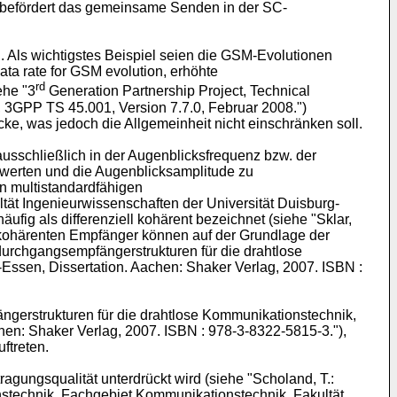
 befördert das gemeinsame Senden in der SC-
 Als wichtigstes Beispiel seien die GSM-Evolutionen
a rate for GSM evolution, erhöhte
rd
ehe "3
Generation Partnership Project, Technical
,
3GPP TS 45.001, Version 7.7.0, Februar 2008
.")
e, was jedoch die Allgemeinheit nicht einschränken soll.
usschließlich in der Augenblicksfrequenz bzw. der
uwerten und die Augenblicksamplitude zu
on multistandardfähigen
tät Ingenieurwissenschaften der Universität
Duisburg-
ufig als differenziell kohärent bezeichnet (siehe "
Sklar,
ll kohärenten Empfänger können auf der Grundlage der
durchgangsempfängerstrukturen für die drahtlose
Essen, Dissertation. Aachen: Shaker Verlag, 2007. ISBN :
ngerstrukturen für die drahtlose Kommunikationstechnik,
chen: Shaker Verlag, 2007. ISBN : 978-3-8322-5815-3
."),
ftreten.
gungsqualität unterdrückt wird (siehe "
Scholand, T.:
nstechnik, Fachgebiet Kommunikationstechnik, Fakultät