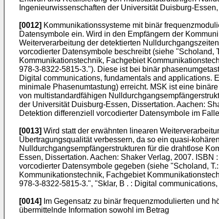
Ingenieurwissenschaften der Universität Duisburg-Essen,
[0012]
Kommunikationssysteme mit binär frequenzmodulier
Datensymbole ein. Wird in den Empfängern der Kommunikat
Weiterverarbeitung der detektierten Nulldurchgangszeiten 
vorcodierter Datensymbole beschreibt (siehe "
Scholand, T
Kommunikationstechnik, Fachgebiet Kommunikationstechnik
978-3-8322-5815-3
."). Diese ist bei binär phasenumgetas
Digital communications, fundamentals and applications. En
minimale Phasenumtastung) erreicht. MSK ist eine binäre 
von multistandardfähigen Nulldurchgangsempfängerstrukt
der Universität Duisburg-Essen, Dissertation. Aachen: S
Detektion differenziell vorcodierter Datensymbole im Fa
[0013]
Wird statt der erwähnten linearen Weiterverarbeitu
Übertragungsqualität verbessern, da so ein quasi-kohären
Nulldurchgangsempfängerstrukturen für die drahtlose Kom
Essen, Dissertation. Aachen: Shaker Verlag, 2007. ISBN 
vorcodierter Datensymbole gegeben (siehe "
Scholand, T.
Kommunikationstechnik, Fachgebiet Kommunikationstechnik
978-3-8322-5815-3
.", "
Sklar, B . : Digital communications
[0014]
Im Gegensatz zu binär frequenzmodulierten und hö
übermittelnde Information sowohl im Betrag