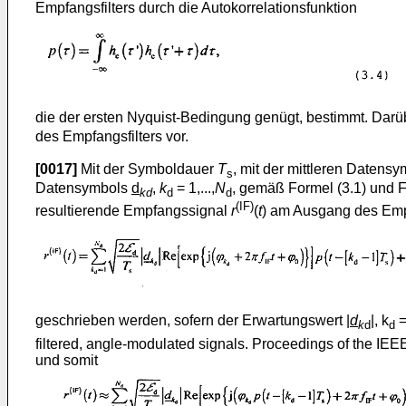
Empfangsfilters durch die Autokorrelationsfunktion
die der ersten Nyquist-Bedingung genügt, bestimmt. Dar
des Empfangsfilters vor.
[0017]
Mit der Symboldauer
T
, mit der mittleren Datens
s
Datensymbols
d
,
k
= 1,...,
N
, gemäß Formel (3.1) und Fo
kd
d
d
(IF)
resultierende Empfangssignal
r
(
t
) am Ausgang des Empf
geschrieben werden, sofern der Erwartungswert |
d
|, k
= 
k
d
d
filtered, angle-modulated signals. Proceedings of the IEEE
und somit