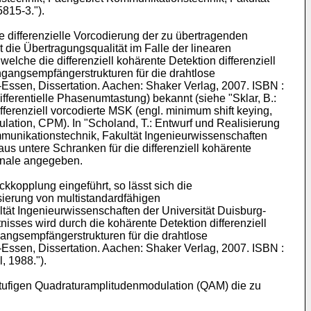
-5815-3
.").
differenzielle Vorcodierung der zu übertragenden
die Übertragungsqualität im Falle der linearen
elche die differenziell kohärente Detektion differenziell
hgangsempfängerstrukturen für die drahtlose
Essen, Dissertation. Aachen: Shaker Verlag, 2007. ISBN :
differentielle Phasenumtastung) bekannt (siehe "
Sklar, B.:
differenziell vorcodierte MSK (engl. minimum shift keying,
lation, CPM). In "
Scholand, T.: Entwurf und Realisierung
munikationstechnik, Fakultät Ingenieurwissenschaften
naus untere Schranken für die differenziell kohärente
ignale angegeben.
kkopplung eingeführt, so lässt sich die
sierung von multistandardfähigen
ät Ingenieurwissenschaften der Universität Duisburg-
tnisses wird durch die kohärente Detektion differenziell
angsempfängerstrukturen für die drahtlose
Essen, Dissertation. Aachen: Shaker Verlag, 2007. ISBN :
l, 1988
.").
stufigen Quadraturamplitudenmodulation (QAM) die zu