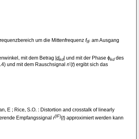
frequenzbereich um die Mittenfrequenz
f
am Ausgang
IF
enwinkel, mit dem Betrag |
d
| und mit der Phase ϕ
des
kd
kd
3.4) und mit dem Rauschsignal
n
'(
t
) ergibt sich das
n, E ; Rice, S.O. : Distortion and crosstalk of linearly
(IF)
ltierende Empfangssignal
r
(
t
) approximiert werden kann