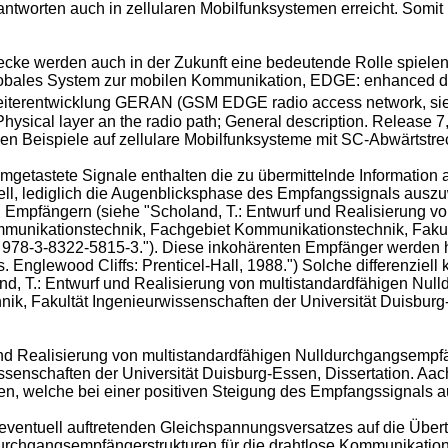
worten auch in zellularen Mobilfunksystemen erreicht. Somit
cke werden auch in der Zukunft eine bedeutende Rolle spielen.
obales System zur mobilen Kommunikation, EDGE: enhanced dat
eiterentwicklung GERAN (GSM EDGE radio access network, si
ical layer an the radio path; General description. Release 7
n Beispiele auf zellulare Mobilfunksysteme mit SC-Abwärtstreck
getastete Signale enthalten die zu übermittelnde Information a
ell, lediglich die Augenblicksphase des Empfangssignals ausz
n Empfängern (siehe "Scholand, T.: Entwurf und Realisierung v
mmunikationstechnik, Fachgebiet Kommunikationstechnik, Fakul
: 978-3-8322-5815-3
."). Diese inkohärenten Empfänger werden hä
. Englewood Cliffs: Prenticel-Hall, 1988
.") Solche differenzie
nd, T.: Entwurf und Realisierung von multistandardfähigen Null
, Fakultät Ingenieurwissenschaften der Universität Duisburg-
und Realisierung von multistandardfähigen Nulldurchgangsempfä
senschaften der Universität Duisburg-Essen, Dissertation. Aa
n, welche bei einer positiven Steigung des Empfangssignals au
entuell auftretenden Gleichspannungsversatzes auf die Übertra
durchgangsempfängerstrukturen für die drahtlose Kommunikatio