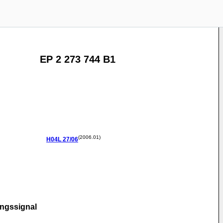
EP 2 273 744 B1
(2006.01)
H04L
27/06
ngssignal