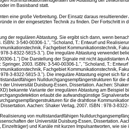
igen Kommunikationsendgeräten die Abtastung der zeitkontinui
oder im Basisband statt.
nten eine große Verbreitung. Der Einsatz daraus resultierende
Gründe in der eingesetzten Technik zu finden. Der Fortschritt i
ung der regulären Abtastung. Sie ergibt sich dann, wenn benachb
03. ISBN: 3-540-00306-1
.", "
Scholand, T.: Entwurf und Realisieru
munikationstechnik, Fachgebiet Kommunikationstechnik, Fakult
: 978-3-8322-5815-3
."). Die irreguläre Abtastung verwendet beli
-00306-1
.") Die Darstellung der Signale mit nicht äquidistanten 
n: Springer, 2003. ISBN: 3-540-00306-1
.", "
Scholand, T.: Entwurf
munikationstechnik, Fachgebiet Kommunikationstechnik, Fakult
: 978-3-8322-5815-3
."). Die irreguläre Abtastung eignet sich fü
multistandardfähigen Nulldurchgangsempfängerstrukturen für die
 der Universität
Duisburg-Essen, Dissertation. Aachen: Shaker
ZXD) bekannte Variante der irregulären Abtastung am Beispiel b
rchgangsdetektion erlaubt die aufwandsgünstige Signalverarbe
durchgangsempfängerstrukturen für die drahtlose Kommunikatio
 Dissertation. Aachen: Shaker Verlag, 2007. ISBN : 978-3-8322
 Realisierung von multistandardfähigen Nulldurchgangsempfäng
senschaften der Universität Duisburg-Essen, Dissertation. Aa
r, Einzelträger) und Kanäle mit kurzen Impulsantworten, wie sie