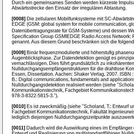
Durch ein gemeinsames Senden werden kürzeste Impulsant
Abwärtsstrecke den Einsatz der irregulären Abtastung.
[0008]
Die zellularen Mobilfunksysteme mit SC-Abwärtstre
EDGE (GSM: global system for mobile communication, gl
Datenübertragungsrate für GSM-Systeme) und dessen W
Specification Group GSMIEDGE Radio Access Network: Phys
genannt. Aus diesem Grund beschränken sich die folgende
[0009]
Binär frequenzmodulierte und höherstufig phasenum
Augenblicksphase. Zur Datendetektion genügt es prinzipi
vernachlässigen. Dies führt grundsätzlich zu inkohärente
Nulldurchgangsempfängerstrukturen für die drahtlose Ko
Essen, Dissertation. Aachen: Shaker Verlag, 2007. ISBN 
B.: Digital communications, fundamentals and applications
Nulldurchgangsdetektion realisiert werden (siehe "
Schola
Kommunikationstechnik, Fachgebiet Kommunikationstechnik
978-3-8322-5815-3
.").
[0010]
Es ist zweckmäßig (siehe "
Scholand, T.: Entwurf 
Fachgebiet Kommunikationstechnik, Fakultät Ingenieurwis
lediglich diejenigen Nulldurchgangszeitpunkte auszuwerte
[0011]
Dadurch wird die Auswirkung eines im Empfänger ev
Entwurf und Realisierung von multistandardfähigen Null