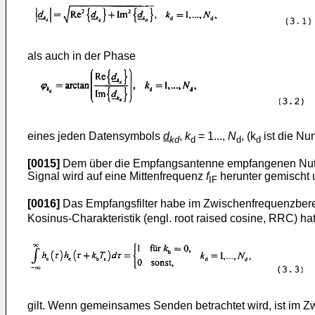
als auch in der Phase
eines jeden Datensymbols
d
,
k
= 1...,
N
, (k
ist die Nu
kd
d
d
d
[0015]
Dem über die Empfangsantenne empfangenen Nutzsi
Signal wird auf eine Mittenfrequenz
f
herunter gemischt 
IF
[0016]
Das Empfangsfilter habe im Zwischenfrequenzberei
Kosinus-Charakteristik (engl. root raised cosine, RRC) ha
gilt. Wenn gemeinsames Senden betrachtet wird, ist im 