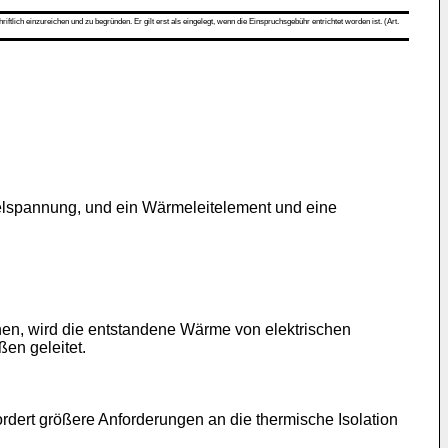
ch einzureichen und zu begründen. Er gilt erst als eingelegt, wenn die Einspruchsgebühr entrichtet worden ist. (Art.
ttelspannung, und ein Wärmeleitelement und eine
nen, wird die entstandene Wärme von elektrischen
en geleitet.
dert größere Anforderungen an die thermische Isolation