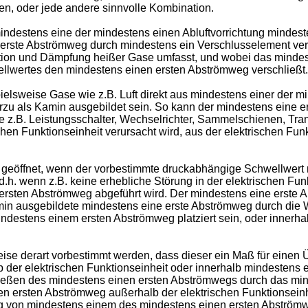
n, oder jede andere sinnvolle Kombination.
 mindestens eine der mindestens einen Abluftvorrichtung minde
erste Abströmweg durch mindestens ein Verschlusselement vers
ion und Dämpfung heißer Gase umfasst, und wobei das mindes
lwertes den mindestens einen ersten Abströmweg verschließt.
lsweise Gase wie z.B. Luft direkt aus mindestens einer der mi
erzu als Kamin ausgebildet sein. So kann der mindestens eine
e z.B. Leistungsschalter, Wechselrichter, Sammelschienen, Tra
chen Funktionseinheit verursacht wird, aus der elektrischen 
geöffnet, wenn der vorbestimmte druckabhängige Schwellwert n
.h. wenn z.B. keine erhebliche Störung in der elektrischen Funkt
ersten Abströmweg abgeführt wird. Der mindestens eine erste 
min ausgebildete mindestens eine erste Abströmweg durch die
destens einem ersten Abströmweg platziert sein, oder innerhal
se derart vorbestimmt werden, dass dieser ein Maß für einen 
b der elektrischen Funktionseinheit oder innerhalb mindestens 
hließen des mindestens einen ersten Abströmwegs durch das mi
 ersten Abströmweg außerhalb der elektrischen Funktionseinhei
nung von mindestens einem des mindestens einen ersten Abströmw