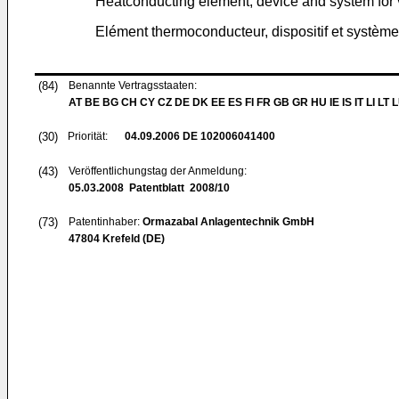
Heatconducting element, device and system for v
Elément thermoconducteur, dispositif et système
(84)
Benannte Vertragsstaaten:
AT BE BG CH CY CZ DE DK EE ES FI FR GB GR HU IE IS IT LI LT 
(30)
Priorität:
04.09.2006
DE 102006041400
(43)
Veröffentlichungstag der Anmeldung:
05.03.2008
Patentblatt 2008/10
(73)
Patentinhaber:
Ormazabal Anlagentechnik GmbH
47804 Krefeld (DE)