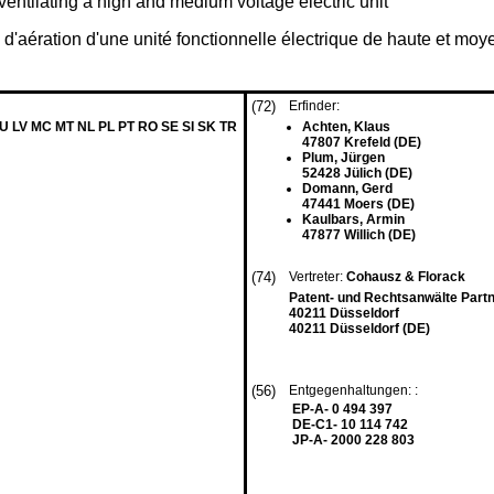
entilating a high and medium voltage electric unit
 d'aération d'une unité fonctionnelle électrique de haute et mo
(72)
Erfinder:
LU LV MC MT NL PL PT RO SE SI SK TR
Achten, Klaus
47807 Krefeld (DE)
Plum, Jürgen
52428 Jülich (DE)
Domann, Gerd
47441 Moers (DE)
Kaulbars, Armin
47877 Willich (DE)
(74)
Vertreter:
Cohausz & Florack
Patent- und Rechtsanwälte Partn
40211 Düsseldorf
40211 Düsseldorf (DE)
(56)
Entgegenhaltungen: :
EP-A- 0 494 397
DE-C1- 10 114 742
JP-A- 2000 228 803