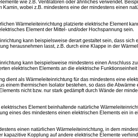
elemente wie z.B. Ventilatoren oder ähnliches verwendet. Beisp
m Kamin, wobei z.B. mindestens eine der mindestens einen natü
ichen Wärmeleiteinrichtung platzierte elektrische Element kann
 elektrisches Element der Mittel- und/oder Hochspannung sein.
richtung kann beispielsweise derart gestaltet sein, dass sich 
htung herausnehmen lasst, z.B. durch eine Klappe in der Wärmele
inrichtung kann beispielsweise mindestens einen Anschluss zu
erten elektrischen Elements an die elektrische Funktionseinheit
g dient als Wärmeleiteinrichtung für das mindestens eine elek
us einem thermischen Isolator bestehen, so dass die Abwärme 
n Elements nicht bzw. nur stark gedämpft durch Wände der minde
elektrisches Element beinhaltende natürliche Wärmeleiteinrich
ung eines des mindestens einen elektrischen Elements ein in e
tens einen natürlichen Wärmeleiteinrichtung, in dem mindestens
der kapazitive Kopplung auf andere elektrische Elemente verhind