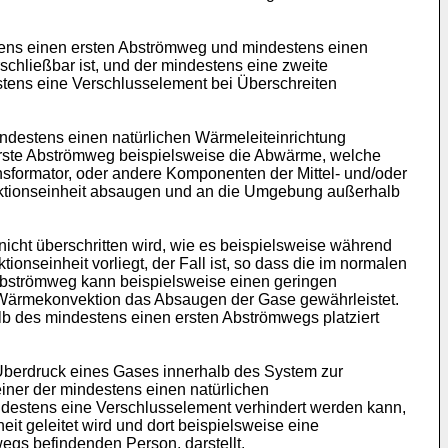
stens einen ersten Abströmweg und mindestens einen
chließbar ist, und der mindestens eine zweite
tens eine Verschlusselement bei Überschreiten
ndestens einen natürlichen Wärmeleiteinrichtung
 erste Abströmweg beispielsweise die Abwärme, welche
nsformator, oder andere Komponenten der Mittel- und/oder
Funktionseinheit absaugen und an die Umgebung außerhalb
icht überschritten wird, wie es beispielsweise während
ionseinheit vorliegt, der Fall ist, so dass die im normalen
Abströmweg kann beispielsweise einen geringen
 Wärmekonvektion das Absaugen der Gase gewährleistet.
b des mindestens einen ersten Abströmwegs platziert
Überdruck eines Gases innerhalb des System zur
einer der mindestens einen natürlichen
ndestens eine Verschlusselement verhindert werden kann,
t geleitet wird und dort beispielsweise eine
egs befindenden Person, darstellt.