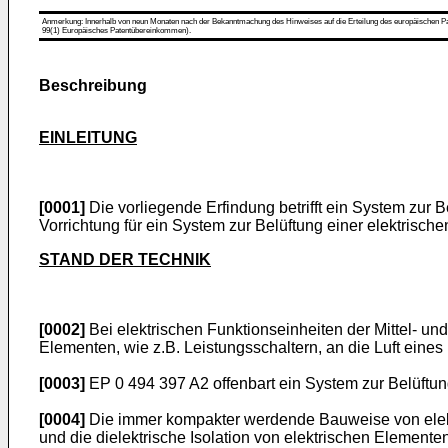
Anmerkung: Innerhalb von neun Monaten nach der Bekanntmachung des Hinweises auf die Erteilung des europäischen Patent
99(1) Europäisches Patentübereinkommen).
Beschreibung
EINLEITUNG
[0001]
Die vorliegende Erfindung betrifft ein System zur 
Vorrichtung für ein System zur Belüftung einer elektrisch
STAND DER TECHNIK
[0002]
Bei elektrischen Funktionseinheiten der Mittel- u
Elementen, wie z.B. Leistungsschaltern, an die Luft ein
[0003]
EP 0 494 397 A2
offenbart ein System zur Belüftun
[0004]
Die immer kompakter werdende Bauweise von elektr
und die dielektrische Isolation von elektrischen Elementen