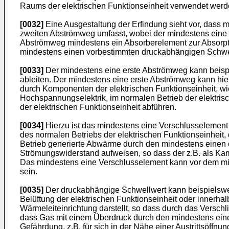
Raums der elektrischen Funktionseinheit verwendet werde
[0032]
Eine Ausgestaltung der Erfindung sieht vor, dass
zweiten Abströmweg umfasst, wobei der mindestens eine 
Abströmweg mindestens ein Absorberelement zur Absorpt
mindestens einen vorbestimmten druckabhängigen Schwel
[0033]
Der mindestens eine erste Abströmweg kann beispie
ableiten. Der mindestens eine erste Abströmweg kann hi
durch Komponenten der elektrischen Funktionseinheit, wi
Hochspannungselektrik, im normalen Betrieb der elektris
der elektrischen Funktionseinheit abführen.
[0034]
Hierzu ist das mindestens eine Verschlusselement 
des normalen Betriebs der elektrischen Funktionseinheit, d
Betrieb generierte Abwärme durch den mindestens einen 
Strömungswiderstand aufweisen, so dass der z.B. als Ka
Das mindestens eine Verschlusselement kann vor dem min
sein.
[0035]
Der druckabhängige Schwellwert kann beispielswei
Belüftung der elektrischen Funktionseinheit oder innerhal
Wärmeleiteinrichtung darstellt, so dass durch das Versc
dass Gas mit einem Überdruck durch den mindestens einen
Gefährdung, z.B. für sich in der Nähe einer Austrittsöff