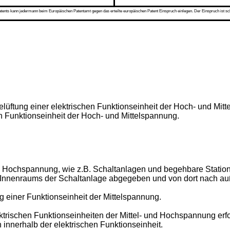
s kann jedermann beim Europäischen Patentamt gegen das erteilte europäischen Patent Einspruch einlegen. Der Einspruch ist schriftli
Belüftung einer elektrischen Funktionseinheit der Hoch- und Mi
en Funktionseinheit der Hoch- und Mittelspannung.
nd Hochspannung, wie z.B. Schaltanlagen und begehbare Statio
es Innenraums der Schaltanlage abgegeben und von dort nach auß
g einer Funktionseinheit der Mittelspannung.
ischen Funktionseinheiten der Mittel- und Hochspannung erfor
 innerhalb der elektrischen Funktionseinheit.