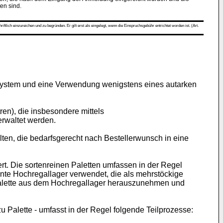
ten sind.
ch einzureichen und zu begründen. Er gilt erst als eingelegt, wenn die Einspruchsgebühr entrichtet worden ist. (Art.
ssystem und eine Verwendung wenigstens eines autarken
ren), die insbesondere mittels
rwaltet werden.
ten, die bedarfsgerecht nach Bestellerwunsch in eine
rt. Die sortenreinen Paletten umfassen in der Regel
nte Hochregallager verwendet, die als mehrstöckige
Palette aus dem Hochregallager herauszunehmen und
u Palette - umfasst in der Regel folgende Teilprozesse: