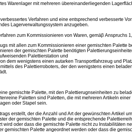
ertes Warenlager mit mehreren übereinanderliegenden Lagerfläc
in verbessertes Verfahren und eine entsprechend verbesserte 
chendes Lagerverwaltungssystem anzugeben.
Verfahren zum Kommissionieren von Waren, gemäβ Anspruchs 1, 
ugs mit allen zum Kommissionieren einer gemischten Palette be
ieren der gemischten Palette benötigten Palettierungseinheit
aufweisenden Palettierstation und
von dem wenigstens einen autarken Transportfahrzeug und Platz
 mittels des Palettierroboters, der den wenigstens einen belad
ädt.
ne gemischte Palette, mit den Palettierugnseinheiten zu belad
nreine Paletten sind Paletten, die mit mehreren Artikeln einer S
agen oder Stapel sein.
trags erstellt, der die Anzahl und Art der gewünschten Artikel 
der gemischten Palette und die entsprechende Palettierreihen
 wird oder dass die gemischte Palette nicht zu Instabilitäten n
der gemischten Palette angeordnet werden oder dass die gemischt