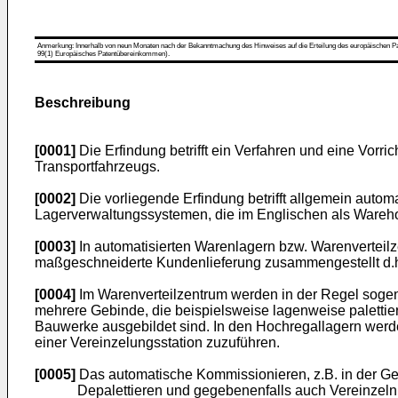
Anmerkung: Innerhalb von neun Monaten nach der Bekanntmachung des Hinweises auf die Erteilung des europäischen Patent
99(1) Europäisches Patentübereinkommen).
Beschreibung
[0001]
Die Erfindung betrifft ein Verfahren und eine Vo
Transportfahrzeugs.
[0002]
Die vorliegende Erfindung betrifft allgemein automa
Lagerverwaltungssystemen, die im Englischen als Wareh
[0003]
In automatisierten Warenlagern bzw. Warenverteilz
maßgeschneiderte Kundenlieferung zusammengestellt d.h
[0004]
Im Warenverteilzentrum werden in der Regel sogena
mehrere Gebinde, die beispielsweise lagenweise palettie
Bauwerke ausgebildet sind. In den Hochregallagern wer
einer Vereinzelungsstation zuzuführen.
[0005]
Das automatische Kommissionieren, z.B. in der Getr
Depalettieren und gegebenenfalls auch Vereinzeln d