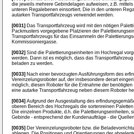
die jeweils mehrere Gebindelagen aufweisen, z.B. mittels
unteren Regalebenen einsortiert. Die in den unteren Reg
autarken Transportfahrzeugs verwendet werden.
[0031]
Das Transportfahrzeug wird mit den nötigen Palett
Packmusters vorgegebene Platzieren der Palettierungsein
Transportfahrzeugs für das Einsammeln der Palettierungse
Kommissioniergasse.
[0032]
Sind die Palettierungseinheiten im Hochregal vor
werden. Dann ist es möglich, dass das Transportfahrzeug 
beladen zu werden.
[0033]
Nach einer bevorzugten Ausführungsform des erfin
Vereinzelungsroboter auf, der insbesondere derart eingeric
möglich, diesen Roboter für die Entnahme der benötigten
eine autarke Transportfahrzeug neben diesem Roboter her
[0034]
Aufgrund der Ausgestaltung des erfindungsgemäßen
oberen Bereich des Hochregals die sortenreinen Paletten
Die einzelnen Produkte, d.h. die Palettierungseinheiten, s
Gebinde - entsprechend der Kundenaufträge - die Quellendi
[0035]
Der Vereinzelungsroboter bzw. die Beladevorrichtun
ablegen. Die Positionen und Orientierungen der abgelegt