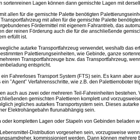
den sortenreinen Lagen können dann gemischte Lagen mit ders
it allen für die gemischte Palette benötigten Palettierungsein
Transportfahrzeug mit allen für die gemischte Palette benötigt
urgebundenes Fördermittel mit eigenem Fahrantrieb, das automa
 der reinen Förderung auch die für die anschließende gemischt
 erfüllt ist.
egliche autarke Transportfahrzeug verwendet, weshalb das erfi
e bestimmten Palettierungseinheiten, wie Gebinde, ganze sorten
 mehreren Transportfahrzeuge bzw. das Transportfahrzeug, wen
enbeladung entspricht.
ein Fahrerloses Transport System (FTS) sein. Es kann aber au
n "Agent" Verfahrensschritte, wie z.B. den Palettierroboter trig
en auch aus zwei oder mehreren Teil-Fahreinheiten bestehen. V
chließenden gemischten Palettieren komplett und vorzugsweise 
glich jegliches autarkes Transportsystem sein. Dieses autark
iner Elektrohängebahn flurunabhängig sein.
n oder kompletten Lagen oder Stapeln von Gebinden beladen w
Lebensmittel-Distribution vorgesehen sein, vorzugsweise wenn s
 Langsamdreher, kommissioniert werden. Dann können mehrere 