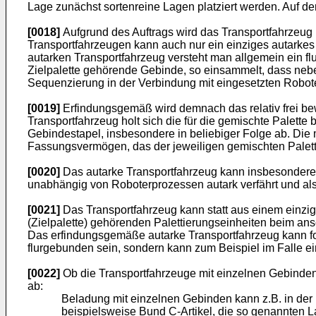
Lage zunächst sortenreine Lagen platziert werden. Auf 
[0018]
Aufgrund des Auftrags wird das Transportfahrzeug m
Transportfahrzeugen kann auch nur ein einziges autarkes 
autarken Transportfahrzeug versteht man allgemein ein fl
Zielpalette gehörende Gebinde, so einsammelt, dass neben
Sequenzierung in der Verbindung mit eingesetzten Robotern
[0019]
Erfindungsgemäß wird demnach das relativ frei bew
Transportfahrzeug holt sich die für die gemischte Palett
Gebindestapel, insbesondere in beliebiger Folge ab. Die
Fassungsvermögen, das der jeweiligen gemischten Palett
[0020]
Das autarke Transportfahrzeug kann insbesondere 
unabhängig von Roboterprozessen autark verfährt und als ei
[0021]
Das Transportfahrzeug kann statt aus einem einzig
(Zielpalette) gehörenden Palettierungseinheiten beim ans
Das erfindungsgemäße autarke Transportfahrzeug kann fol
flurgebunden sein, sondern kann zum Beispiel im Falle e
[0022]
Ob die Transportfahrzeuge mit einzelnen Gebinde
ab:
Beladung mit einzelnen Gebinden kann z.B. in der 
beispielsweise Bund C-Artikel, die so genannten