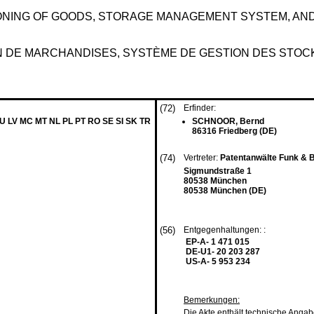
NING OF GOODS, STORAGE MANAGEMENT SYSTEM, AND 
 DE MARCHANDISES, SYSTÈME DE GESTION DES STOCKS
(72)
Erfinder:
LU LV MC MT NL PL PT RO SE SI SK TR
SCHNOOR, Bernd
86316 Friedberg (DE)
(74)
Vertreter:
Patentanwälte Funk &
Sigmundstraße 1
80538 München
80538 München (DE)
(56)
Entgegenhaltungen: :
EP-A- 1 471 015
DE-U1- 20 203 287
US-A- 5 953 234
Bemerkungen:
Die Akte enthält technische Anga