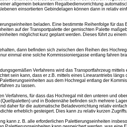
 einer allgemein bekannten Regalbedienvorrichtung automatisch
alebenen einsortierten Gebindelagen können dann in relativ ei
ierungseinheiten beladen. Eine bestimmte Reihenfolge für das B
heiten auf der Transportpalette der gemischten Palette maßge
inheiten möglichst kurz geplant werden. Dieses führt zu einem 
gehalten, dann befinden sich zwischen den Reihen des Hochre
nur einmal eine solche Kommissioniergasse entlang fahren brau
dungsgemäßen Verfahrens wird das Transportfahrzeug mittels ei
htet sein kann, dass er z.B. mittels eines Linearantriebs längs
 Palettierungseinheiten aus dem Hochregal entlang der Kommis
fahren zu lassen.
 Verfahrens, für dass das Hochregal mit den unteren und obe
 (Quellpaletten) und in Bodennähe befinden sich mehrere Lage
ind daher für die automatische Beladevorrichtung relativ einfac
chte erheblich gesteigert. Dies kann zu relativ kurzen Zugriffs
g kann z. B. alle erforderlichen Palettierungseinheiten insbeso
en Palettierungseinheiten kann gespeichert werden, was eine 