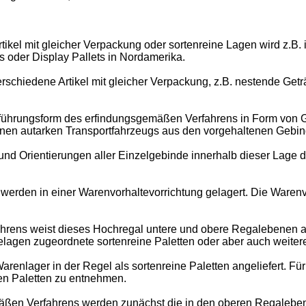
kel mit gleicher Verpackung oder sortenreine Lagen wird z.B. i
s oder Display Pallets in Nordamerika.
schiedene Artikel mit gleicher Verpackung, z.B. nestende Geträn
führungsform des erfindungsgemäßen Verfahrens in Form von G
 einen autarken Transportfahrzeugs aus den vorgehaltenen Ge
Orientierungen aller Einzelgebinde innerhalb dieser Lage dur
werden in einer Warenvorhaltevorrichtung gelagert. Die Warenv
hrens weist dieses Hochregal untere und obere Regalebenen a
gen zugeordnete sortenreine Paletten oder aber auch weitere 
Warenlager in der Regel als sortenreine Paletten angeliefert. F
nen Paletten zu entnehmen.
en Verfahrens werden zunächst die in den oberen Regalebene