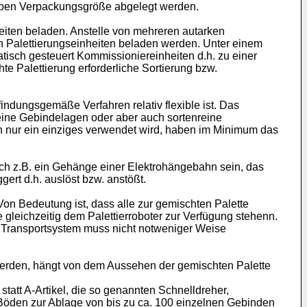
elben Verpackungsgröße abgelegt werden.
heiten beladen. Anstelle von mehreren autarken
en Palettierungseinheiten beladen werden. Unter einem
tisch gesteuert Kommissioniereinheiten d.h. zu einer
e Palettierung erforderliche Sortierung bzw.
ndungsgemäße Verfahren relativ flexible ist. Das
reine Gebindelagen oder aber auch sortenreine
n nur ein einziges verwendet wird, haben im Minimum das
ch z.B. ein Gehänge einer Elektrohängebahn sein, das
gert d.h. auslöst bzw. anstößt.
on Bedeutung ist, dass alle zur gemischten Palette
gleichzeitig dem Palettierroboter zur Verfügung stehenn.
e Transportsystem muss nicht notweniger Weise
erden, hängt von dem Aussehen der gemischten Palette
tatt A-Artikel, die so genannten Schnelldreher,
Böden zur Ablage von bis zu ca. 100 einzelnen Gebinden