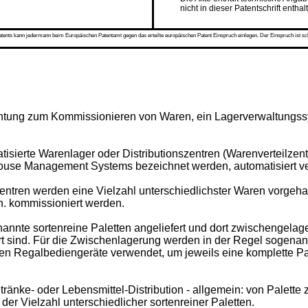
nicht in dieser Patentschrift enthal
s kann jedermann beim Europäischen Patentamt gegen das erteilte europäischen Patent Einspruch einlegen. Der Einspruch ist schriftli
rrichtung zum Kommissionieren von Waren, ein Lagerverwaltung
tisierte Warenlager oder Distributionszentren (Warenverteilzent
ouse Management Systems bezeichnet werden, automatisiert ve
entren werden eine Vielzahl unterschiedlichster Waren vorgehal
. kommissioniert werden.
nnte sortenreine Paletten angeliefert und dort zwischengelage
rt sind. Für die Zwischenlagerung werden in der Regel sogenan
den Regalbediengeräte verwendet, um jeweils eine komplette 
änke- oder Lebensmittel-Distribution - allgemein: von Palette z
er Vielzahl unterschiedlicher sortenreiner Paletten.