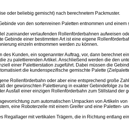
eise oder beliebig gemischt) nach berechnetem Packmuster.
n Gebinde von den sortenreinen Paletten entnommen und einem 
lel zueinander verlaufenden Rollenförderbahnen aufweisen ode
lte Gebinde einer bestimmten Art ist eine eigene Rollenförderb
ionierung einzeln entnommen werden zu können.
eln des Kunden, ein sogenannter Auftrag, vor, dann berechnet e
r die zu palettierenden Artikel. Anschließend werden die den u
ell einer Palettierstation zugeführt. Dabei müssen die Gebin
tomatisiert die kundenspezifische gemischte Palette (Zielpale
eigene Rollenförderbahn oder aber eine entsprechend große Zah
mäß der gewünschten Palettierung in exakter Gebindefolge zu b
der Ausfall einer einzigen Rollenförderbahn zum Stillstand de
agevorrichtung zum automatischen Umpacken von Artikeln von e
tem, eine Roboterzelle mit einem Greifer und eine Paletten- un
res Regallager mit vertikalen Trägern, die in Richtung entlang