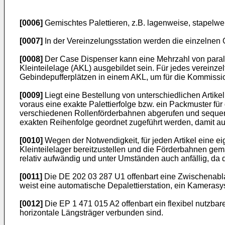
[0006]
Gemischtes Palettieren, z.B. lagenweise, stapelw
[0007]
In der Vereinzelungsstation werden die einzelne
[0008]
Der Case Dispenser kann eine Mehrzahl von paral
Kleinteilelage (AKL) ausgebildet sein. Für jedes vereinze
Gebindepufferplätzen in einem AKL, um für die Kommiss
[0009]
Liegt eine Bestellung von unterschiedlichen Artik
voraus eine exakte Palettierfolge bzw. ein Packmuster fü
verschiedenen Rollenförderbahnen abgerufen und sequenzi
exakten Reihenfolge geordnet zugeführt werden, damit au
[0010]
Wegen der Notwendigkeit, für jeden Artikel eine 
Kleinteilelager bereitzustellen und die Förderbahnen ge
relativ aufwändig und unter Umständen auch anfällig, da 
[0011]
Die
DE 202 03 287 U1
offenbart eine Zwischenabl
weist eine automatische Depalettierstation, ein Kamerasys
[0012]
Die
EP 1 471 015 A2
offenbart ein flexibel nutzba
horizontale Längsträger verbunden sind.