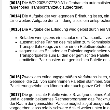
[0013]
Die
WO 2005/077789 A1
offenbart ein automatisi
fahrerloses Transportfahrzeug zugeordnet.
[0014]
Die Aufgabe der vorliegenden Erfindung ist es, e
Eine weitere Aufgabe der Erfindung ist es, ein entspre
[0015]
Die Aufgabe der Erfindung wird gelöst durch ein 
Beladen wenigstens eines autarken Transportfahrze
automatisches Fahren des mit allen zum Kommission
Transportfahrzeugs zu einer einen Palettierroboter 
sequenzielles Entladen der Palettierungseinheiten 
Transportpalette zum Bilden der gemischten Palette
ermittelten Packmusters der gemischten Palette entl
[0016]
Zweck des erfindungsgemäßen Verfahrens ist es, ei
Gebinde, die z.B. von sortenreinen Paletten stammen. Sorte
Palettierungseinheiten können aber auch ganze Gebindel
[0017]
Die gemischte Palette wird z.B. aufgrund eines Auf
und allgemein bekanntes Rechnerprogramm das Packmuster 
der Raum der gemischten Palette möglichst gut ausgenutzt
vorgegeben, dass relativ schwere Artikel weiter unten in 