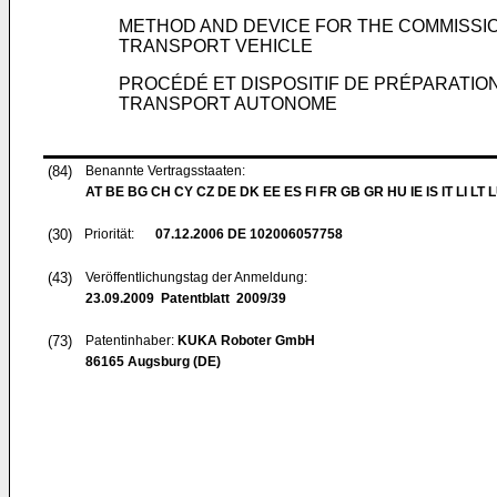
METHOD AND DEVICE FOR THE COMMISSIO
TRANSPORT VEHICLE
PROCÉDÉ ET DISPOSITIF DE PRÉPARATION
TRANSPORT AUTONOME
(84)
Benannte Vertragsstaaten:
AT BE BG CH CY CZ DE DK EE ES FI FR GB GR HU IE IS IT LI LT 
(30)
Priorität:
07.12.2006
DE 102006057758
(43)
Veröffentlichungstag der Anmeldung:
23.09.2009
Patentblatt 2009/39
(73)
Patentinhaber:
KUKA Roboter GmbH
86165 Augsburg (DE)