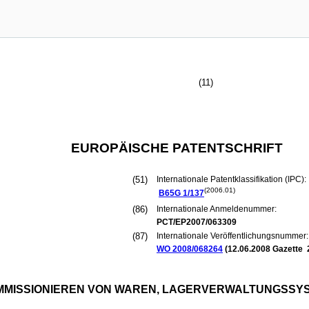
(11)
EUROPÄISCHE PATENTSCHRIFT
(51)
Internationale Patentklassifikation (IPC):
(2006.01)
B65G
1/137
(86)
Internationale Anmeldenummer:
PCT/EP2007/063309
(87)
Internationale Veröffentlichungsnummer:
WO 2008/068264
(
12.06.2008
Gazette 
MMISSIONIEREN VON WAREN, LAGERVERWALTUNGSSY