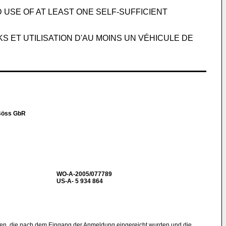
USE OF AT LEAST ONE SELF-SUFFICIENT
 ET UTILISATION D'AU MOINS UN VÉHICULE DE
 Böss GbR
WO-A-2005/077789
US-A- 5 934 864
ben, die nach dem Eingang der Anmeldung eingereicht wurden und die