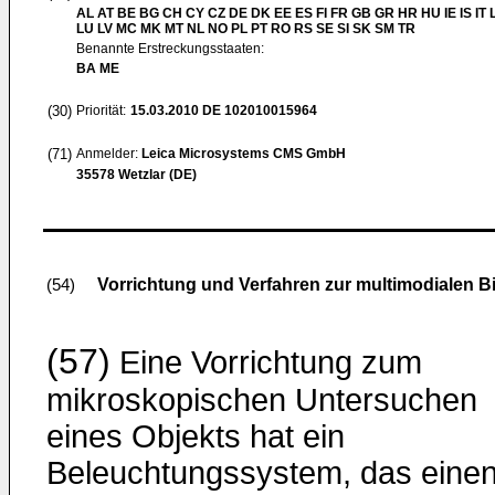
AL AT BE BG CH CY CZ DE DK EE ES FI FR GB GR HR HU IE IS IT L
LU LV MC MK MT NL NO PL PT RO RS SE SI SK SM TR
Benannte Erstreckungsstaaten:
BA ME
(30)
Priorität:
15.03.2010
DE 102010015964
(71)
Anmelder:
Leica Microsystems CMS GmbH
35578 Wetzlar (DE)
Vorrichtung und Verfahren zur multimodialen B
(54)
(57)
Eine Vorrichtung zum
mikroskopischen Untersuchen
eines Objekts hat ein
Beleuchtungssystem, das eine