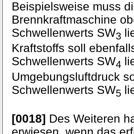
Beispielsweise muss di
Brennkraftmaschine obe
Schwellenwerts SW
li
3
Kraftstoffs soll ebenfal
Schwellenwerts SW
li
4
Umgebungsluftdruck sol
Schwellenwerts SW
li
5
[0018]
Des Weiteren hat
erwiesen, wenn das er