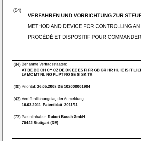
(54)
VERFAHREN UND VORRICHTUNG ZUR STEU
METHOD AND DEVICE FOR CONTROLLING AN
PROCÉDÉ ET DISPOSITIF POUR COMMANDER
(84)
Benannte Vertragsstaaten:
AT BE BG CH CY CZ DE DK EE ES FI FR GB GR HR HU IE IS IT LI L
LV MC MT NL NO PL PT RO SE SI SK TR
(30)
Priorität:
26.05.2008
DE 102008001984
(43)
Veröffentlichungstag der Anmeldung:
16.03.2011
Patentblatt 2011/11
(73)
Patentinhaber:
Robert Bosch GmbH
70442 Stuttgart (DE)