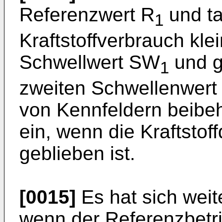
Referenzwert R
und ta
1
Kraftstoffverbrauch kle
Schwellwert SW
und g
1
zweiten Schwellenwert i
von Kennfeldern beibeha
ein, wenn die Kraftstof
geblieben ist.
[0015]
Es hat sich weite
wenn der Referenzbetr