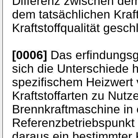
Differenz zwischen de
dem tatsächlichen Kraft
Kraftstoffqualität gesch
[0006]
Das erfindungs
sich die Unterschiede h
spezifischem Heizwert
Kraftstoffarten zu Nut
Brennkraftmaschine in
Referenzbetriebspunkt b
daraus ein bestimmter 