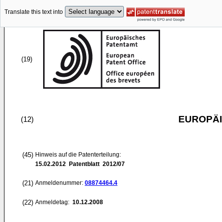
Translate this text into
(19)
EUROPÄI
(12)
(45)
Hinweis auf die Patenterteilung:
15.02.2012
Patentblatt 2012/07
(21)
Anmeldenummer:
08874464.4
(22)
Anmeldetag:
10.12.2008