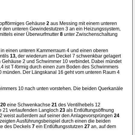
 topfförmiges Gehäuse
2
aus Messing mit einem unteren
r den unteren Gewindestutzen 3 an ein Heizungssystem,
mittels einer Überwurfmutter
8
unter Zwischenschaltung
r in einen unteren Kammerraum 4 und einen oberen
ntils
13,
der wiederum am Deckel 7 schwenkbar gelagert
 Gehäuse 2 und Schwimmer 10 verbindet. Dabei mündet
14 ist T-förmig durch einen zum Boden des Schwimmers
 10 münden. Der Längskanal 16 geht vom unteren Raum 4
wimmers 10 nach unten vorstehen. Die beiden Querkanäle
n
20
eine Schwenkachse
21
des Ventilhebels 12
e 21 verlaufenden Langloch
23
als Entlüftungsöffnung
2 weist außerdem auf seiner den Anlagevorsprüngen
24
gezeigten Ausführungsbeispiel durch einen die beiden
ite des Deckels
7
ein Entlüftungsstutzen
27
an, auf dem