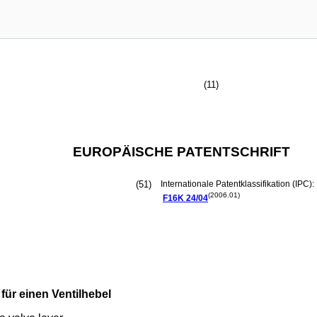
(11)
EUROPÄISCHE PATENTSCHRIFT
(51)
Internationale Patentklassifikation (IPC):
(2006.01)
F16K
24/04
 für einen Ventilhebel