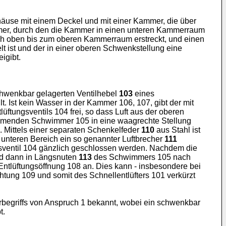
häuse mit einem Deckel und mit einer Kammer, die über
mmer, durch den die Kammer in einen unteren Kammerraum
h oben bis zum oberen Kammerraum erstreckt, und einen
ist und der in einer oberen Schwenkstellung eine
igibt.
hwenkbar gelagerten Ventilhebel
103
eines
ilt. Ist kein Wasser in der Kammer 106, 107, gibt der mit
lüftungsventils 104 frei, so dass Luft aus der oberen
immenden Schwimmer 105 in eine waagrechte Stellung
. Mittels einer separaten Schenkelfeder
110
aus Stahl ist
m unteren Bereich ein so genannter Luftbrecher
111
sventil 104 gänzlich geschlossen werden. Nachdem die
nd dann in Längsnuten
113
des Schwimmers 105 nach
ntlüftungsöffnung 108 an. Dies kann - insbesondere bei
tung 109 und somit des Schnellentlüfters 101 verkürzt
rbegriffs von Anspruch 1 bekannt, wobei ein schwenkbar
t.