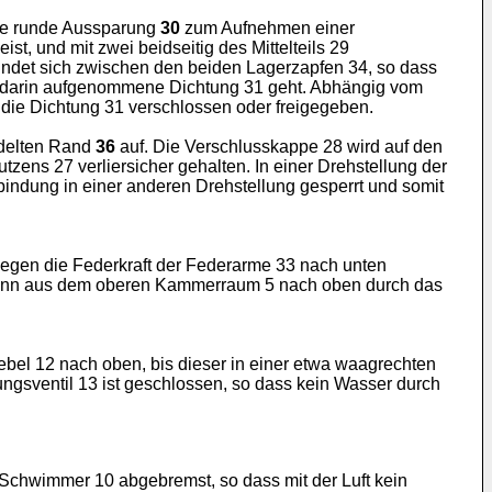
e runde Aussparung
30
zum Aufnehmen einer
, und mit zwei beidseitig des Mittelteils 29
indet sich zwischen den beiden Lagerzapfen 34, so dass
ie darin aufgenommene Dichtung 31 geht. Abhängig vom
 die Dichtung 31 verschlossen oder freigegeben.
delten Rand
36
auf. Die Verschlusskappe 28 wird auf den
utzens 27 verliersicher gehalten. In einer Drehstellung der
indung in einer anderen Drehstellung gesperrt und somit
gegen die Federkraft der Federarme 33 nach unten
uft kann aus dem oberen Kammerraum 5 nach oben durch das
el 12 nach oben, bis dieser in einer etwa waagrechten
ungsventil 13 ist geschlossen, so dass kein Wasser durch
Schwimmer 10 abgebremst, so dass mit der Luft kein