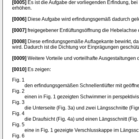
[0005]
Es ist die Aufgabe der vorliegenden Erfindung, bei
erhöhen.
[0006]
Diese Aufgabe wird erfindungsgemäß dadurch gelö
[0007]
freigegebener Entlüftungsöffnung die Hebelachse d
[0008]
Diese erfindungsgemäße Auflagekante bewirkt, dass
wird. Dadurch ist die Dichtung vor Einprägungen geschütz
[0009]
Weitere Vorteile und vorteilhafte Ausgestaltunge
[0010]
Es zeigen:
Fig. 1
den erfindungsgemäßen Schnellentlüfter mit geöffne
Fig. 2
einen in Fig. 1 gezeigten Schwimmer in perspektivis
Fig. 3
die Unterseite (Fig. 3a) und zwei Längsschnitte (Fign
Fig. 4
die Draufsicht (Fig. 4a) und einen Längsschnitt (Fig.
Fig. 5
eine in Fig. 1 gezeigte Verschlusskappe im Längssch
Fig. 6