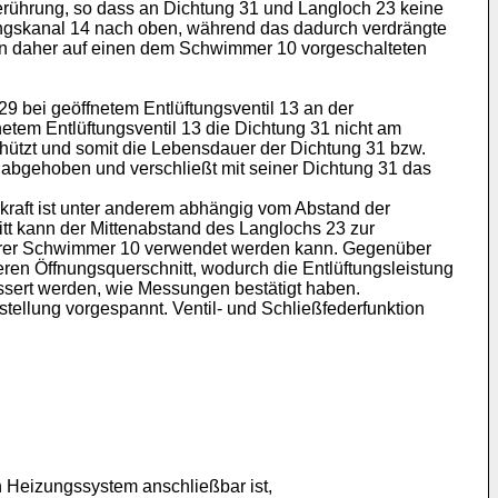
rührung, so dass an Dichtung 31 und Langloch 23 keine
dungskanal 14 nach oben, während das dadurch verdrängte
nn daher auf einen dem Schwimmer 10 vorgeschalteten
29 bei geöffnetem Entlüftungsventil 13 an der
fnetem Entlüftungsventil 13 die Dichtung 31 nicht am
chützt und somit die Lebensdauer der Dichtung 31 bzw.
25 abgehoben und verschließt mit seiner Dichtung 31 das
raft ist unter anderem abhängig vom Abstand der
itt kann der Mittenabstand des Langlochs 23 zur
inerer Schwimmer 10 verwendet werden kann. Gegenüber
en Öffnungsquerschnitt, wodurch die Entlüftungsleistung
essert werden, wie Messungen bestätigt haben.
lstellung vorgespannt. Ventil- und Schließfederfunktion
n Heizungssystem anschließbar ist,