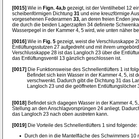
[0015]
Wie in
Fign. 4a
,b
gezeigt, ist der Ventilhebel 12 ein
scheibenförmigen Dichtung
31
und eine kreuzförmige Au
vorgesehenen Federarmen
33,
an deren freien Enden jew
die durch die beiden Lagerzapfen 34 definierte Schwenk
Wasserpegel in der Kammer 4, 5 wird, wie unten näher bes
[0016]
Wie in
Fig. 5
gezeigt, weist die Verschlusskappe 2
Entlüftungsstutzen 27 aufgedreht und mit ihrem umgebör
Verschlusskappe 28 ist das Langloch 23 über die Entlüf
das Entlüftungsventil 13 gänzlich geschlossen ist.
[0017]
Die Funktionsweise des Schnellentlüfters 1 ist fo
Befindet sich kein Wasser in der Kammer 4, 5, is
verschwenkt. Dadurch gibt die Dichtung 31 das Lan
Langloch 23 und die geöffneten Entlüftungslöcher
[0018]
Befindet sich dagegen Wasser in der Kammer 4, 5,
Stellung an den Anschlagvorsprüngen 24 anliegt. Dadurch 
das Langloch 23 nach oben austreten kann.
[0019]
Die Vorteile des Schnellentlüfters 1 sind folgende:
Durch den in die Mantelfläche des Schwimmers 10 m