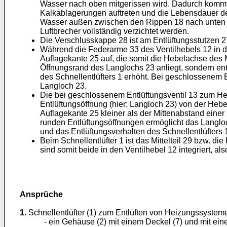
Wasser nach oben mitgerissen wird. Dadurch kommt
Kalkablagerungen auftreten und die Lebensdauer des
Wasser außen zwischen den Rippen 18 nach unten s
Luftbrecher vollständig verzichtet werden.
Die Verschlusskappe 28 ist am Entlüftungsstutzen 27
Während die Federarme 33 des Ventilhebels 12 in den
Auflagekante 25 auf, die somit die Hebelachse des Mi
Öffnungsrand des Langlochs 23 anliegt, sondern ent
des Schnellentlüfters 1 erhöht. Bei geschlossenem E
Langloch 23.
Die bei geschlossenem Entlüftungsventil 13 zum He
Entlüftungsöffnung (hier: Langloch 23) von der Heb
Auflagekante 25 kleiner als der Mittenabstand ein
runden Entlüftungsöffnungen ermöglicht das Langlo
und das Entlüftungsverhalten des Schnellentlüfters
Beim Schnellentlüfter 1 ist das Mittelteil 29 bzw. d
sind somit beide in den Ventilhebel 12 integriert, also
Ansprüche
1.
Schnellentlüfter (1) zum Entlüften von Heizungssystem
- ein Gehäuse (2) mit einem Deckel (7) und mit ein