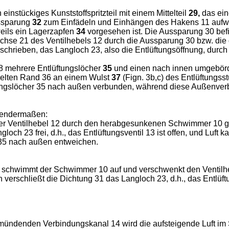
 einstückiges Kunststoffspritzteil mit einem Mittelteil
29,
das ein
ssparung
32
zum Einfädeln und Einhängen des Hakens 11 aufweist
eils ein Lagerzapfen
34
vorgesehen ist. Die Aussparung 30 bef
achse 21 des Ventilhebels 12 durch die Aussparung 30 bzw. d
chrieben, das Langloch 23, also die Entlüftungsöffnung, durch
8 mehrere Entlüftungslöcher
35
und einen nach innen umgebör
delten Rand 36 an einem Wulst
37
(Fign. 3b,c) des Entlüftungsst
tungslöcher 35 nach außen verbunden, während diese Außenverb
lgendermaßen:
t der Ventilhebel 12 durch den herabgesunkenen Schwimmer 10 
gloch 23 frei, d.h., das Entlüftungsventil 13 ist offen, und L
 35 nach außen entweichen.
 schwimmt der Schwimmer 10 auf und verschwenkt den Ventilheb
verschließt die Dichtung 31 das Langloch 23, d.h., das Entlüft
ündenden Verbindungskanal 14 wird die aufsteigende Luft im 