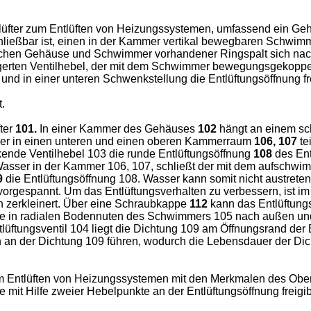
ntlüfter zum Entlüften von Heizungssystemen, umfassend ein Ge
ließbar ist, einen in der Kammer vertikal bewegbaren Schwi
ischen Gehäuse und Schwimmer vorhandener Ringspalt sich nac
ten Ventilhebel, der mit dem Schwimmer bewegungsgekoppelt 
d in einer unteren Schwenkstellung die Entlüftungsöffnung fre
.
ter
101.
In einer Kammer des Gehäuses
102
hängt an einem sc
er in einen unteren und einen oberen Kammerraum
106, 107
te
nde Ventilhebel 103 die runde Entlüftungsöffnung
108
des Ent
asser in der Kammer 106, 107, schließt der mit dem aufschw
9
die Entlüftungsöffnung 108. Wasser kann somit nicht austreten
 vorgespannt. Um das Entlüftungsverhalten zu verbessern, ist i
ch zerkleinert. Über eine Schraubkappe
112
kann das Entlüftung
 sie in radialen Bodennuten des Schwimmers 105 nach außen u
ftungsventil 104 liegt die Dichtung 109 am Öffnungsrand der E
n an der Dichtung 109 führen, wodurch die Lebensdauer der Dich
zum Entlüften von Heizungssystemen mit den Merkmalen des Obe
 mit Hilfe zweier Hebelpunkte an der Entlüftungsöffnung freigib