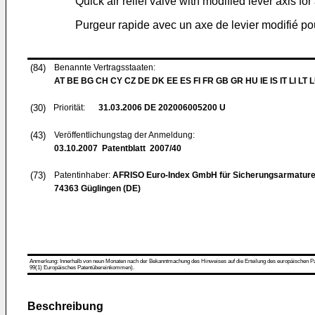
Quick air relief valve with modified lever axis for
Purgeur rapide avec un axe de levier modifié po
(84)
Benannte Vertragsstaaten:
AT BE BG CH CY CZ DE DK EE ES FI FR GB GR HU IE IS IT LI LT 
(30)
Priorität:
31.03.2006
DE 202006005200 U
(43)
Veröffentlichungstag der Anmeldung:
03.10.2007
Patentblatt 2007/40
(73)
Patentinhaber:
AFRISO Euro-Index GmbH für Sicherungsarmature
74363 Güglingen (DE)
Anmerkung: Innerhalb von neun Monaten nach der Bekanntmachung des Hinweises auf die Erteilung des europäischen Patent
99(1) Europäisches Patentübereinkommen).
Beschreibung