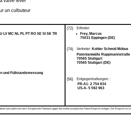
 a valve lever
ur un culbuteur
(72)
Erfinder:
LU LV MC NL PL PT RO SE SI SK TR
Frey, Marcus
75031 Eppingen (DE)
(74)
Vertreter:
Kohler Schmid Möbus
Patentanwälte Ruppmannstraße
70565 Stuttgart
70565 Stuttgart (DE)
n und Füllstandsmessung
(56)
Entgegenhaltungen: :
FR-A1- 2 754 834
US-A- 5 592 963
s kann jedermann beim Europäischen Patentamt gegen das erteilte europäischen Patent Einspruch einlegen. Der Einspruch ist schriftli