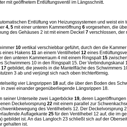
er mit geöffnetem Entlüftungsventil im Längsschnitt.
automatischen Entlüftung von Heizungssystemen und weist ein
mer
4, 5
mit einer unteren Kammeröffnung
6
vorgesehen, die übe
ffnung des Gehäuses 2 ist mit einem Deckel
7
verschlossen, der 
chwimmer
10
vertikal verschiebbar geführt, durch den die Kamme
ls eines Hakens
11
an einem Ventilhebel
12
eines Entlüftungsve
r den unteren Kammerraum 4 mit einem Ringspalt
15
zwischen
des Schwimmers 10 in den Ringspalt 15. Der Verbindungskanal 
e
17
gebildet, die jeweils in die Mantelfläche des Schwimmers
tzen 3 ab und verjüngt sich nach oben trichterförmig.
elseitig vier Längsrippen
18
auf, die über den Boden des Sch
 in zwei einander gegenüberliegende Längsrippen 18.
an seiner Unterseite zwei Lagerböcke
19,
deren Lageröffnunge
ehenen Deckelvorsprung
22
mit einem parallel zur Schwenkachs
chwenkbewegung des Ventilhebels 12. Der Deckelvorsprung 2
erlaufende Auflagekante
25
für den Ventilhebel 12 auf, die im 
a) gebildet ist. An das Langloch 23 schließt sich auf der Oberse
r gehalten ist.