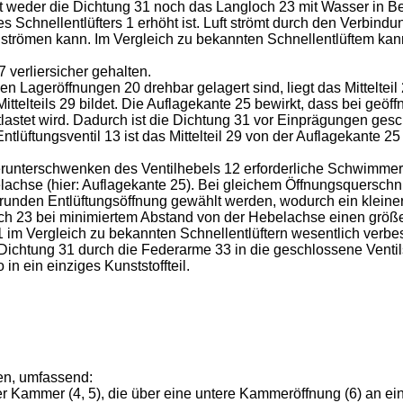
 weder die Dichtung 31 noch das Langloch 23 mit Wasser in Be
 Schnellentlüfters 1 erhöht ist. Luft strömt durch den Verbin
trömen kann. Im Vergleich zu bekannten Schnellentlüftem ka
 verliersicher gehalten.
 Lageröffnungen 20 drehbar gelagert sind, liegt das Mittelteil 
ttelteils 29 bildet. Die Auflagekante 25 bewirkt, dass bei geöf
lastet wird. Dadurch ist die Dichtung 31 vor Einprägungen ges
ntlüftungsventil 13 ist das Mittelteil 29 von der Auflagekante 
runterschwenken des Ventilhebels 12 erforderliche Schwimmerk
elachse (hier: Auflagekante 25). Bei gleichem Öffnungsquerschn
er runden Entlüftungsöffnung gewählt werden, wodurch ein kle
ch 23 bei minimiertem Abstand von der Hebelachse einen größer
 1 im Vergleich zu bekannten Schnellentlüftern wesentlich verb
ie Dichtung 31 durch die Federarme 33 in die geschlossene Venti
 in ein einziges Kunststoffteil.
en, umfassend:
er Kammer (4, 5), die über eine untere Kammeröffnung (6) an ei