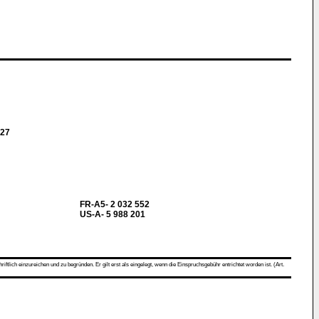
 27
FR-A5- 2 032 552
US-A- 5 988 201
ch einzureichen und zu begründen. Er gilt erst als eingelegt, wenn die Einspruchsgebühr entrichtet worden ist. (Art.