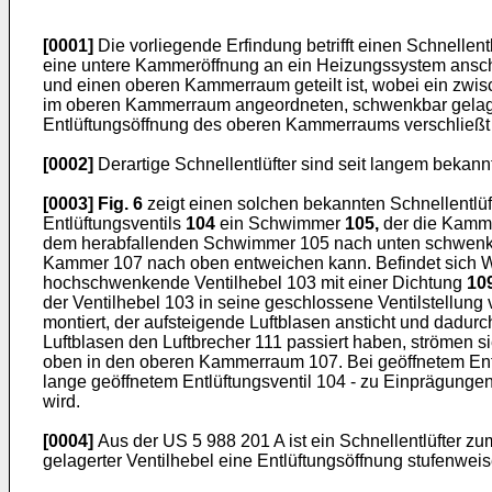
[0001]
Die vorliegende Erfindung betrifft einen Schnelle
eine untere Kammeröffnung an ein Heizungssystem ansch
und einen oberen Kammerraum geteilt ist, wobei ein zw
im oberen Kammerraum angeordneten, schwenkbar gelager
Entlüftungsöffnung des oberen Kammerraums verschließt un
[0002]
Derartige Schnellentlüfter sind seit langem bekannt
[0003]
Fig. 6
zeigt einen solchen bekannten Schnellentlüf
Entlüftungsventils
104
ein Schwimmer
105,
der die Kamm
dem herabfallenden Schwimmer 105 nach unten schwenke
Kammer 107 nach oben entweichen kann. Befindet sich W
hochschwenkende Ventilhebel 103 mit einer Dichtung
10
der Ventilhebel 103 in seine geschlossene Ventilstellung
montiert, der aufsteigende Luftblasen ansticht und dadur
Luftblasen den Luftbrecher 111 passiert haben, strömen
oben in den oberen Kammerraum 107. Bei geöffnetem Entlü
lange geöffnetem Entlüftungsventil 104 - zu Einprägunge
wird.
[0004]
Aus der
US 5 988 201 A
ist ein Schnellentlüfter 
gelagerter Ventilhebel eine Entlüftungsöffnung stufenweise