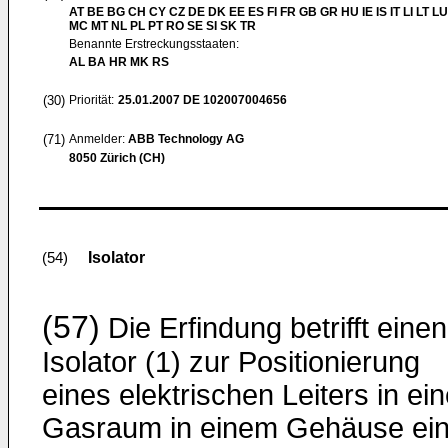
AT BE BG CH CY CZ DE DK EE ES FI FR GB GR HU IE IS IT LI LT LU
MC MT NL PL PT RO SE SI SK TR
Benannte Erstreckungsstaaten:
AL BA HR MK RS
(30)
Priorität:
25.01.2007
DE 102007004656
(71)
Anmelder:
ABB Technology AG
8050 Zürich (CH)
Isolator
(54)
(57)
Die Erfindung betrifft einen
Isolator (1) zur Positionierung
eines elektrischen Leiters in ei
Gasraum in einem Gehäuse ein