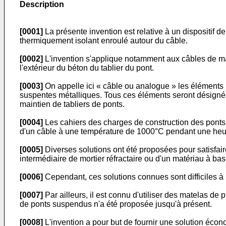
Description
[0001]
La présente invention est relative à un dispositif 
thermiquement isolant enroulé autour du câble.
[0002]
L'invention s'applique notamment aux câbles de mai
l'extérieur du béton du tablier du pont.
[0003]
On appelle ici « câble ou analogue » les éléments mét
suspentes métalliques. Tous ces éléments seront désignés d
maintien de tabliers de ponts.
[0004]
Les cahiers des charges de construction des ponts c
d'un câble à une température de 1000°C pendant une heu
[0005]
Diverses solutions ont été proposées pour satisfai
intermédiaire de mortier réfractaire ou d'un matériau à b
[0006]
Cependant, ces solutions connues sont difficiles à me
[0007]
Par ailleurs, il est connu d'utiliser des matelas d
de ponts suspendus n'a été proposée jusqu'à présent.
[0008]
L'invention a pour but de fournir une solution écon