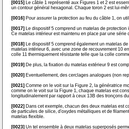
[0015]
Le câble 1 représenté aux Figures 1 et 2 est essen
un contour général hexagonal. Chaque toron 2 est lui-mêm
[0016]
Pour assurer la protection au feu du câble 1, on util
[0017]
Le dispositif 5 comprend un matelas de protection i
Ce matelas intérieur est maintenu en place par une série 
[0018]
Le dispositif 5 comprend également un matelas de p
matelas intérieur 6, avec une zone de recouvrement 10 en
colle 11 thermiquement résistante telle que la colle comm
[0019]
De plus, la fixation du matelas extérieur 9 est comp
[0020]
Eventuellement, des cerclages analogues (non repré
[0021]
Comme on le voit sur la Figure 2, la génératrice mo
comme on le voit sur la Figure 1, chaque matelas est cons
longitudinalement par rapport à ceux 13B des tronçons du 
[0022]
Dans cet exemple, chacun des deux matelas est con
de particules de silice, d'oxydes métalliques et de filame
matelas flexible.
[0023]
Un tel ensemble à deux matelas superposés permet 