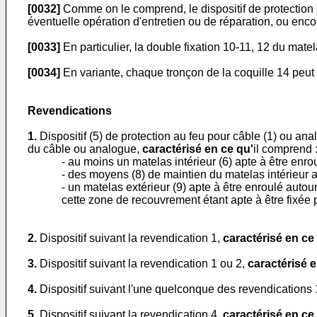
[0032]
Comme on le comprend, le dispositif de protection dé
éventuelle opération d'entretien ou de réparation, ou encor
[0033]
En particulier, la double fixation 10-11, 12 du matel
[0034]
En variante, chaque tronçon de la coquille 14 peut 
Revendications
1.
Dispositif (5) de protection au feu pour câble (1) ou a
du câble ou analogue,
caractérisé en ce qu'
il comprend 
- au moins un matelas intérieur (6) apte à être enro
- des moyens (8) de maintien du matelas intérieur a
- un matelas extérieur (9) apte à être enroulé auto
cette zone de recouvrement étant apte à être fixée
2.
Dispositif suivant la revendication 1,
caractérisé en ce
3.
Dispositif suivant la revendication 1 ou 2,
caractérisé 
4.
Dispositif suivant l'une quelconque des revendications 
5.
Dispositif suivant la revendication 4,
caractérisé en ce