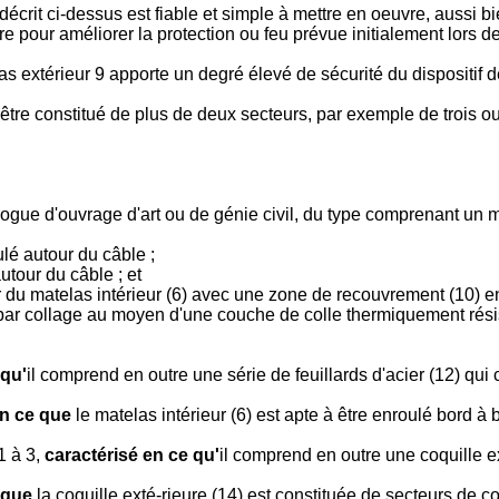
crit ci-dessus est fiable et simple à mettre en oeuvre, aussi bi
e pour améliorer la protection ou feu prévue initialement lors de
as extérieur 9 apporte un degré élevé de sécurité du dispositif d
être constitué de plus de deux secteurs, par exemple de trois ou
nalogue d'ouvrage d'art ou de génie civil, du type comprenant un
:
ulé autour du câble ;
utour du câble ; et
ur du matelas intérieur (6) avec une zone de recouvrement (10) e
 par collage au moyen d'une couche de colle thermiquement résis
 qu'
il comprend en outre une série de feuillards d'acier (12) qui 
en ce que
le matelas intérieur (6) est apte à être enroulé bord à 
1 à 3,
caractérisé en ce qu'
il comprend en outre une coquille e
 que
la coquille exté-rieure (14) est constituée de secteurs de 