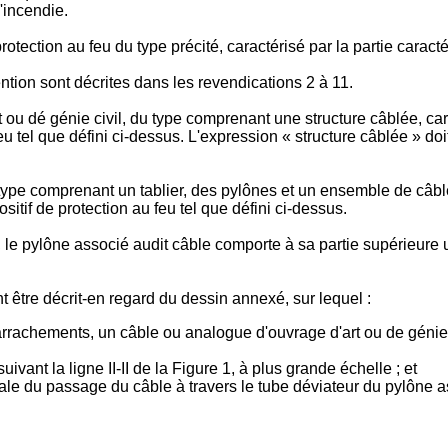
'incendie.
 protection au feu du type précité, caractérisé par la partie caract
ention sont décrites dans les revendications 2 à 11.
 ou dé génie civil, du type comprenant une structure câblée, c
feu tel que défini ci-dessus. L'expression « structure câblée » 
du type comprenant un tablier, des pylônes et un ensemble de câ
itif de protection au feu tel que défini ci-dessus.
le pylône associé audit câble comporte à sa partie supérieure un
 être décrit-en regard du dessin annexé, sur lequel :
rachements, un câble ou analogue d'ouvrage d'art ou de génie ci
ivant la ligne II-II de la Figure 1, à plus grande échelle ; et
nale du passage du câble à travers le tube déviateur du pylône a