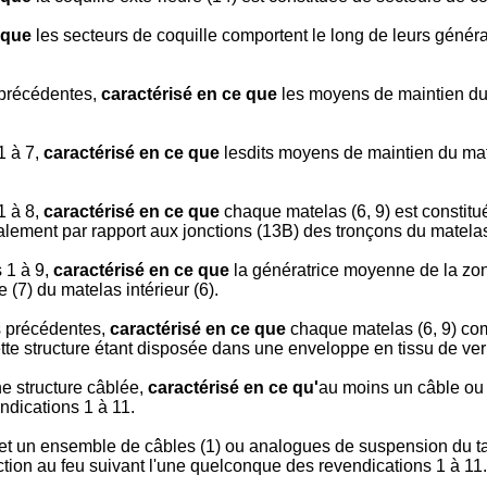
 que
les secteurs de coquille comportent le long de leurs génér
 précédentes,
caractérisé en ce que
les moyens de maintien du 
1 à 7,
caractérisé en ce que
lesdits moyens de maintien du mate
1 à 8,
caractérisé en ce que
chaque matelas (6, 9) est constitué
alement par rapport aux jonctions (13B) des tronçons du matelas 
 1 à 9,
caractérisé en ce que
la génératrice moyenne de la zon
(7) du matelas intérieur (6).
s précédentes,
caractérisé en ce que
chaque matelas (6, 9) com
cette structure étant disposée dans une enveloppe en tissu de ve
ne structure câblée,
caractérisé en ce qu'
au moins un câble ou 
ndications 1 à 11.
) et un ensemble de câbles (1) ou analogues de suspension du t
ection au feu suivant l'une quelconque des revendications 1 à 11.