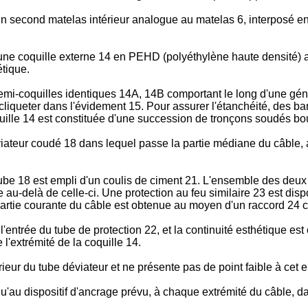
 un second matelas intérieur analogue au matelas 6, interposé ent
 une coquille externe 14 en PEHD (polyéthylène haute densité) a
étique.
i-coquilles identiques 14A, 14B comportant le long d'une généra
cliqueter dans l'évidement 15. Pour assurer l'étanchéité, des b
uille 14 est constituée d'une succession de tronçons soudés bou
viateur coudé 18 dans lequel passe la partie médiane du câble
tube 18 est empli d'un coulis de ciment 21. L'ensemble des deux
e au-delà de celle-ci. Une protection au feu similaire 23 est disp
la partie courante du câble est obtenue au moyen d'un raccor
e l'entrée du tube de protection 22, et la continuité esthétique
l'extrémité de la coquille 14.
térieur du tube déviateur et ne présente pas de point faible à ce
au dispositif d'ancrage prévu, à chaque extrémité du câble, dan