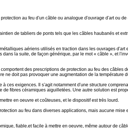
de protection au feu d'un câble ou analogue d'ouvrage d'art ou d
ntien de tabliers de ponts tels que les câbles haubanés et extr
alliques aériens utilisés en traction dans les ouvrages d'art et l
ans la suite, de façon générique, par le mot « câble », et l'inv
omportent des prescriptions de protection au feu des câbles de 
re ne doit pas provoquer une augmentation de la température d
re à ces exigences. Il s'agit notamment d'une structure compren
ase de fibres céramiques aiguilletées. Une autre solution est pr
ttre en oeuvre et coûteuses, et le dispositif est très lourd.
e protection au feu dans diverses applications, mais aucune mise
omique, fiable.et facile à mettre en oeuvre, même autour de câb