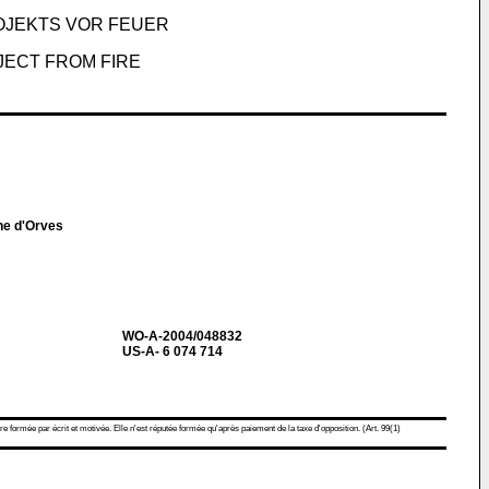
OJEKTS VOR FEUER
JECT FROM FIRE
ne d'Orves
WO-A-2004/048832
US-A- 6 074 714
re formée par écrit et motivée. Elle n'est réputée formée qu'après paiement de la taxe d'opposition. (Art. 99(1)