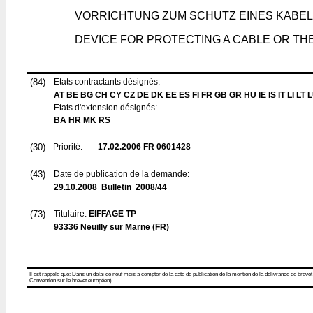
VORRICHTUNG ZUM SCHUTZ EINES KABEL
DEVICE FOR PROTECTING A CABLE OR THE
(84)
Etats contractants désignés:
AT BE BG CH CY CZ DE DK EE ES FI FR GB GR HU IE IS IT LI LT 
Etats d'extension désignés:
BA HR MK RS
(30)
Priorité:
17.02.2006
FR 0601428
(43)
Date de publication de la demande:
29.10.2008
Bulletin 2008/44
(73)
Titulaire:
EIFFAGE TP
93336 Neuilly sur Marne (FR)
Il est rappelé que: Dans un délai de neuf mois à compter de la date de publication de la mention de la délivrance de brevet
Convention sur le brevet européen).