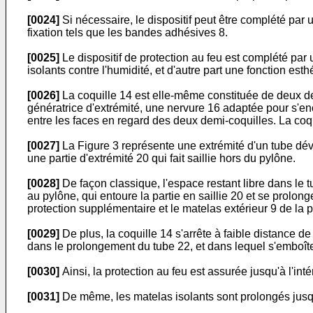
[0024]
Si nécessaire, le dispositif peut être complété par
fixation tels que les bandes adhésives 8.
[0025]
Le dispositif de protection au feu est complété par
isolants contre l'humidité, et d'autre part une fonction esth
[0026]
La coquille 14 est elle-même constituée de deux dem
génératrice d'extrémité, une nervure 16 adaptée pour s'en
entre les faces en regard des deux demi-coquilles. La coq
[0027]
La Figure 3 représente une extrémité d'un tube dé
une partie d'extrémité 20 qui fait saillie hors du pylône.
[0028]
De façon classique, l'espace restant libre dans le 
au pylône, qui entoure la partie en saillie 20 et se prolong
protection supplémentaire et le matelas extérieur 9 de 
[0029]
De plus, la coquille 14 s'arrête à faible distance d
dans le prolongement du tube 22, et dans lequel s'emboîte 
[0030]
Ainsi, la protection au feu est assurée jusqu'à l'in
[0031]
De même, les matelas isolants sont prolongés jusqu'