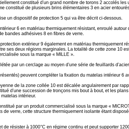
tiellement constitué d'un grand nombre de torons 2 accolés les
e constitué de plusieurs brins élémentaires 3 en acier entourés
ise un dispositif de protection 5 qui va être décrit ci-dessous.
ntérieur 6 en matériau thermiquement résistant, enroulé autour d
de bandes adhésives 8 en fibres de verre.
rotection extérieur 9 également en matériau thermiquement rési
tre ses deux régions marginales. La totalité de cette zone 10 
ercialisée sous la marque « MILLE ».
létée par un cerclage au moyen d'une série de feuillards d'acier
sentés) peuvent compléter la fixation du matelas intérieur 6 av
yenne de la zone collée 10 est décalée angulairement par rapport
titué d'une succession de tronçons mis bout à bout, et les plans
matelas intérieur.
stitué par un produit commercialisé sous la marque « MICROTH
nts de verre, cette structure thermiquement isolante étant disp
de résister à 1000°C en régime continu et peut supporter 1200