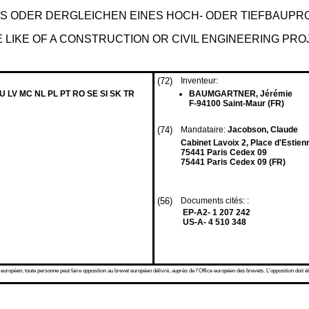
S ODER DERGLEICHEN EINES HOCH- ODER TIEFBAUPR
 LIKE OF A CONSTRUCTION OR CIVIL ENGINEERING PRO
(72)
Inventeur:
LU LV MC NL PL PT RO SE SI SK TR
BAUMGARTNER, Jérémie
F-94100 Saint-Maur (FR)
(74)
Mandataire:
Jacobson, Claude
Cabinet Lavoix 2, Place d'Estien
75441 Paris Cedex 09
75441 Paris Cedex 09 (FR)
(56)
Documents cités: :
EP-A2- 1 207 242
US-A- 4 510 348
 européen, toute personne peut faire opposition au brevet européen délivré, auprès de l'Office européen des brevets. L'opposition doit êt