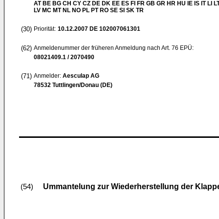
AT BE BG CH CY CZ DE DK EE ES FI FR GB GR HR HU IE IS IT LI L
LV MC MT NL NO PL PT RO SE SI SK TR
(30)
Priorität:
10.12.2007
DE 102007061301
(62)
Anmeldenummer der früheren Anmeldung nach Art. 76 EPÜ:
08021409.1 / 2070490
(71)
Anmelder:
Aesculap AG
78532 Tuttlingen/Donau (DE)
Ummantelung zur Wiederherstellung der Klapp
(54)