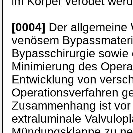
im Körper verödet werd
[0004]
Der allgemeine 
venösem Bypassmateria
Bypasschirurgie sowie
Minimierung des Opera
Entwicklung von versc
Operationsverfahren ge
Zusammenhang ist vor 
extraluminale Valvulop
Mündungsklappe zu nen