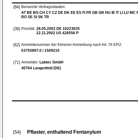
(84)
Benannte Vertragsstaaten:
AT BE BG CH CY CZ DE DK EE ES FI FR GB GR HU IE IT LI LU MC 
RO SE SI SK TR
(30)
Priorität:
28.05.2002
DE 10223835
22.11.2002
US 428556 P
(62)
Anmeldenummer der früheren Anmeldung nach Art. 76 EPÜ:
03755897.0 / 1509210
(71)
Anmelder:
Labtec GmbH
40764 Langenfeld (DE)
Pflaster, enthaltend Fentanylum
(54)