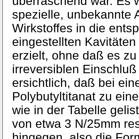
überraschend war. Es w
spezielle, unbekannte 
Wirkstoffes in die ent
eingestellten Kavitäte
erzielt, ohne daß es z
irreversiblen Einschlu
ersichtlich, daß bei ei
Polybutyltitanat zu ein
wie in der Tabelle gelist
von etwa 3 N/25mm resu
hingegen, also die For