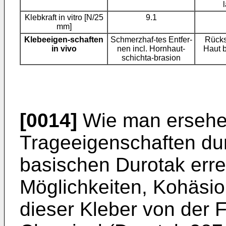
Klebkraft in vitro [N/25
9.1
mm]
Klebeeigen-schaften
Schmerzhaf-tes Entfer-
Rücks
in vivo
nen incl. Hornhaut-
Haut 
schichta-brasion
[0014]
Wie man ersehe
Trageeigenschaften du
basischen Durotak errei
Möglichkeiten, Kohäsi
dieser Kleber von der 