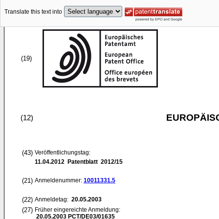
Translate this text into
(19)
EUROPÄIS
(12)
(43)
Veröffentlichungstag:
11.04.2012
Patentblatt 2012/15
(21)
Anmeldenummer:
10011331.5
(22)
Anmeldetag:
20.05.2003
(27)
Früher eingereichte Anmeldung:
20.05.2003
PCT/DE03/01635