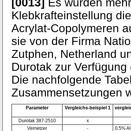
[0013]
Es wurden mehre
Klebkrafteinstellung d
Acrylat-Copolymeren au
sie von der Firma Nati
Zutphen, Netherland 
Durotak zur Verfügung g
Die nachfolgende Tabel
Zusammensetzungen w
Parameter
Vergleichs-beispiel 1
verglei
Durotak 387-2510
x
Vernetzer
-
0.5% Al