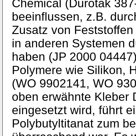
Chemical (Durotak 387
beeinflussen, z.B. durc
Zusatz von Feststoffen 
in anderen Systemen du
haben (
JP 2000 04447
Polymere wie Silikon, 
(
WO 9902141
,
WO 930
oben erwähnte Kleber 
eingesetzt wird, führt
Polybutyltitanat zum b