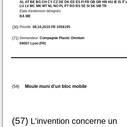
AL AT BE BG CH CY CZ DE DK EE ES FI FR GB GR HR HU IE IS IT L
LU LV MC MK MT NL NO PL PT RO RS SE SI SK SM TR
Etats d'extension désignés:
BA ME
(30)
Priorité:
08.10.2010
FR 1058195
(71)
Demandeur:
Compagnie Plastic Omnium
69007 Lyon (FR)
Moule muni d'un bloc mobile
(54)
(57)
L'invention concerne un