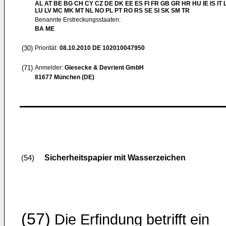
AL AT BE BG CH CY CZ DE DK EE ES FI FR GB GR HR HU IE IS IT L
LU LV MC MK MT NL NO PL PT RO RS SE SI SK SM TR
Benannte Erstreckungsstaaten:
BA ME
(30)
Priorität:
08.10.2010
DE 102010047950
(71)
Anmelder:
Giesecke & Devrient GmbH
81677 München (DE)
Sicherheitspapier mit Wasserzeichen
(54)
(57)
Die Erfindung betrifft ein