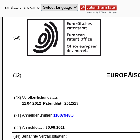
Translate this text into
(19)
EUROPÄIS
(12)
(43)
Veröffentlichungstag:
11.04.2012
Patentblatt 2012/15
(21)
Anmeldenummer:
11007948.0
(22)
Anmeldetag:
30.09.2011
(84)
Benannte Vertragsstaaten: