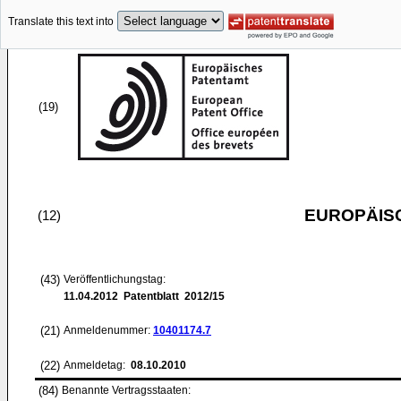
Translate this text into
(19)
EUROPÄIS
(12)
(43)
Veröffentlichungstag:
11.04.2012
Patentblatt 2012/15
(21)
Anmeldenummer:
10401174.7
(22)
Anmeldetag:
08.10.2010
(84)
Benannte Vertragsstaaten: