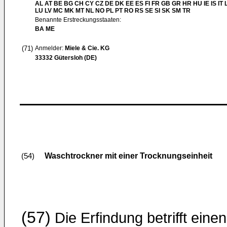
AL AT BE BG CH CY CZ DE DK EE ES FI FR GB GR HR HU IE IS IT L
LU LV MC MK MT NL NO PL PT RO RS SE SI SK SM TR
Benannte Erstreckungsstaaten:
BA ME
(71)
Anmelder:
Miele & Cie. KG
33332 Gütersloh (DE)
Waschtrockner mit einer Trocknungseinheit
(54)
(57)
Die Erfindung betrifft einen