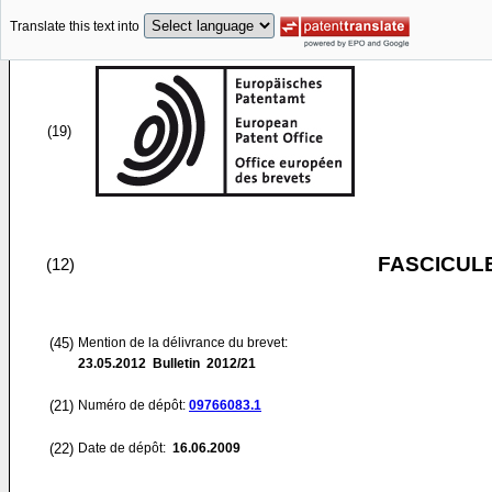
Translate this text into
(19)
FASCICUL
(12)
(45)
Mention de la délivrance du brevet:
23.05.2012
Bulletin 2012/21
(21)
Numéro de dépôt:
09766083.1
(22)
Date de dépôt:
16.06.2009