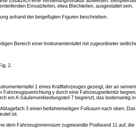
ese zusätzlich eine Versteifungsstruktur aufweisen. Beispielha
ersteifenden Einsatzteilen, etwa Blechteilen, ausgestattet sein.
dung anhand der beigefügten Figuren beschrieben.
eitigen Bereich einer Instrumententafel mit zugeordneter seitlic
ig. 2.
er Instrumententafel 1 eines Kraftfahrzeuges gezeigt, der an se
r Fahrzeugquerrichtung y durch eine Fahrzeugseitentür begrenzt,
urch ein A-Säulenverkleidungsteil 7 begrenzt, das bodenseitig i
s Ablagefach 3 einen beifahrerseitigen Fußraum nach oben. Das 
utet ist.
ine dem Fahrzeuginnenraum zugewandte Prallwand 11 auf, die 