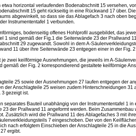
n etwa horizontal verlaufenden Bodenabschnitt 15 versehen, vo
enabschnitt 15 geht rückseitig in eine Rückwand 17 über. Die
aums abgewinkelt, so dass sie das Ablagefach 3 nach oben beg
der Instrumententafel 1 verbunden.
nförmiges, bodenseitig offenes Hohlprofil ausgebildet, das jewe
el 1 sind gemäß der Fig.1 die Seitenwände 23 der Prallwand 1
abschnitt 29 zugewandt. Sowohl in dem A-Säulenverkleidungste
and 11 über ihre Seitenwände 23 entgegen einer in der Fig. 2 
 je zwei keilförmige Ausnehmungen, die jeweils im A-Säulenve
d gemäß der Fig. 2 korrespondierend gestaltete keilförmige Ans
agteile 25 sowie der Ausnehmungen 27 laufen entgegen der ang
ächen der Anschlagteile 25 weisen zudem Hinterschneidungen 31
3 gezeigt ist.
in separates Bauteil unabhängig von der Instrumententafel 1 in 
nde 23 der Prallwand 11 angeformt werden. Beim Zusammenbau 
t. Zusätzlich wird die Prallwand 11 des Ablagefaches 3 mit ihr
enverkleidungsteils 7 eingeschoben. Der von den Keilfläche
s sich nach erfolgtem Einschieben der Anschlagteile 25 in di
7 ergibt.