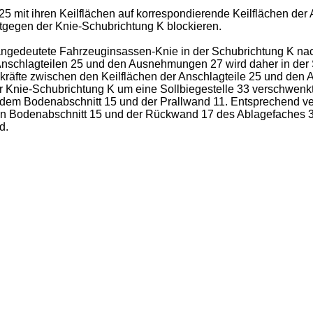
 25 mit ihren Keilflächen auf korrespondierende Keilflächen de
egen der Knie-Schubrichtung K blockieren.
 angedeutete Fahrzeuginsassen-Knie in der Schubrichtung K nach
nschlagteilen 25 und den Ausnehmungen 27 wird daher in der Sc
ungskräfte zwischen den Keilflächen der Anschlagteile 25 und 
r Knie-Schubrichtung K um eine Sollbiegestelle 33 verschwenkt 
em Bodenabschnitt 15 und der Prallwand 11. Entsprechend verlä
n Bodenabschnitt 15 und der Rückwand 17 des Ablagefaches 3,
d.