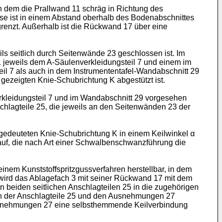
n dem die Prallwand 11 schräg in Richtung des
se ist in einem Abstand oberhalb des Bodenabschnittes
renzt. Außerhalb ist die Rückwand 17 über eine
ils seitlich durch Seitenwände 23 geschlossen ist. Im
1 jeweils dem A-Säulenverkleidungsteil 7 und einem im
il 7 als auch in dem Instrumententafel-Wandabschnitt 29
gezeigten Knie-Schubrichtung K abgestützt ist.
rkleidungsteil 7 und im Wandabschnitt 29 vorgesehen
chlagteile 25, die jeweils an den Seitenwänden 23 der
edeuteten Knie-Schubrichtung K in einem Keilwinkel α
 auf, die nach Art einer Schwalbenschwanzführung die
einem Kunststoffspritzgussverfahren herstellbar, in dem
wird das Ablagefach 3 mit seiner Rückwand 17 mit dem
en beiden seitlichen Anschlagteilen 25 in die zugehörigen
n der Anschlagteile 25 und den Ausnehmungen 27
e Ausnehmungen 27 eine selbsthemmende Keilverbindung