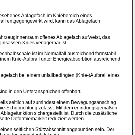
orgesehenes Ablagefach im Kniebereich eines
all entgegengewirkt wird, kann das Ablagefach
ahrzeuginnenraum offenes Ablagefach aufweist, das
ginsassen-Knies verlagerbar ist.
echhalbschale ist im Normalfall ausreichend formstabil
 einem Knie-Aufprall unter Energieabsorbtion ausreichend
lagefach bei einem unfallbedingten (Knie-)Aufprall eines
ind in den Unteransprüchen offenbart.
eils seitlich auf zumindest einem Bewegungsanschlag
nie-Schubrichtung zulässt. Mit dem erfindungsgemäßen
lagefunktion sichergestellt ist. Durch die zusätzliche
erte Deformierbarkeit reduziert werden.
inen seitlichen Stützabschnitt angebunden sein. Der
h der Instrumententafel sein.