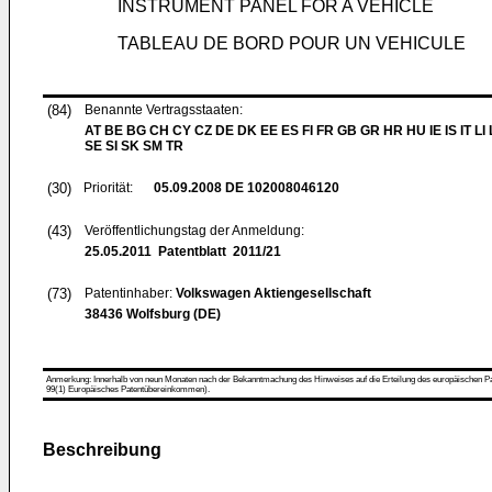
INSTRUMENT PANEL FOR A VEHICLE
TABLEAU DE BORD POUR UN VEHICULE
(84)
Benannte Vertragsstaaten:
AT BE BG CH CY CZ DE DK EE ES FI FR GB GR HR HU IE IS IT LI
SE SI SK SM TR
(30)
Priorität:
05.09.2008
DE 102008046120
(43)
Veröffentlichungstag der Anmeldung:
25.05.2011
Patentblatt 2011/21
(73)
Patentinhaber:
Volkswagen Aktiengesellschaft
38436 Wolfsburg (DE)
Anmerkung: Innerhalb von neun Monaten nach der Bekanntmachung des Hinweises auf die Erteilung des europäischen Patent
99(1) Europäisches Patentübereinkommen).
Beschreibung