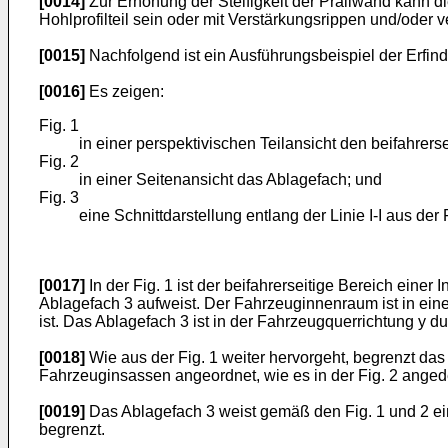
[0014]
Zur Erhöhung der Steifigkeit der Prallwand kann di
Hohlprofilteil sein oder mit Verstärkungsrippen und/oder v
[0015]
Nachfolgend ist ein Ausführungsbeispiel der Erfin
[0016]
Es zeigen:
Fig. 1
in einer perspektivischen Teilansicht den beifahrers
Fig. 2
in einer Seitenansicht das Ablagefach; und
Fig. 3
eine Schnittdarstellung entlang der Linie I-I aus der F
[0017]
In der Fig. 1 ist der beifahrerseitige Bereich ein
Ablagefach 3 aufweist. Der Fahrzeuginnenraum ist in eine
ist. Das Ablagefach 3 ist in der Fahrzeugquerrichtung y d
[0018]
Wie aus der Fig. 1 weiter hervorgeht, begrenzt da
Fahrzeuginsassen angeordnet, wie es in der Fig. 2 angede
[0019]
Das Ablagefach 3 weist gemäß den Fig. 1 und 2 e
begrenzt.