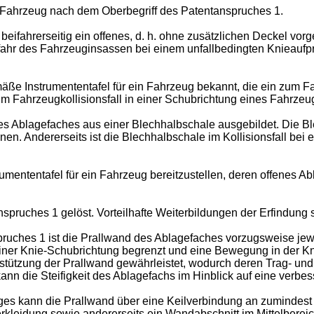
ein Fahrzeug nach dem Oberbegriff des Patentanspruches 1.
beifahrerseitig ein offenes, d. h. ohne zusätzlichen Deckel v
ahr des Fahrzeuginsassen bei einem unfallbedingten Knieaufpr
ße Instrumententafel für ein Fahrzeug bekannt, die ein zum F
 im Fahrzeugkollisionsfall in einer Schubrichtung eines Fahrzeu
nes Ablagefaches aus einer Blechhalbschale ausgebildet. Die Bl
en. Andererseits ist die Blechhalbschale im Kollisionsfall bei
umententafel für ein Fahrzeug bereitzustellen, deren offenes Ab
pruches 1 gelöst. Vorteilhafte Weiterbildungen der Erfindung s
ches 1 ist die Prallwand des Ablagefaches vorzugsweise jew
iner Knie-Schubrichtung begrenzt und eine Bewegung in der K
tützung der Prallwand gewährleistet, wodurch deren Trag- und Ab
 die Steifigkeit des Ablagefachs im Hinblick auf eine verbess
s kann die Prallwand über eine Keilverbindung an zumindest e
erkleidung sowie andererseits ein Wandabschnitt im Mittelbereic