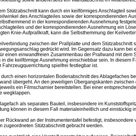
m Stützabschnitt kann durch ein keilförmiges Anschlagteil so
er Keilwinkel des Anschlagteiles sowie der korrespondierenden 
selbsthemmend in der korrespondierenden Ausnehmung festgele
schlagteiles und der korrespondierenden Ausnehmung ein Lösen
ngten Knie-Aufprallkraft, kann die Selbsthemmung der Keilverb
ilverbindung zwischen der Prallplatte und dem Stützabschnitt s
egungsanschlag gedrückt wird. Im Gegensatz dazu kann bei ei
ür einen einwandfreien Zusammenbau der Prallwand mit dem Stü
 die keilförmige Ausnehmung einschiebbar sein. In diesem Fall
Fahrzeugquerrichtung spielfrei festlegbar ist.
 durch einen horizontalen Bodenabschnitt des Ablagefaches be
wand übergeht. An den jeweiligen Übergangskanten zwischen 
eweils ein Filmscharnier bereitstellen. Bei einer entsprechend
re wegklappen.
agefach als separates Bauteil, insbesondere im Kunststoffspritz
g können in diesem Fall materialeinheitlich und einstückig im 
Rückwand an der Instrumententafel befestigt, insbesondere v
dem zugeordneten Stützabschnitt gebracht werden.