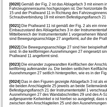
[0020]
Gemäß der Fig. 2 ist das Ablagefach 3 mit einem i
Fahrzeuginnenraums hochgezogen ist. Der horizontale Bod
15 und der Prallwand 11 in Richtung des Fahrzeuginnenr
Schraubverbindung 19 mit einem Befestigungsflansch 21 
[0021]
Die Prallwand 11 ist gemäß der Fig. 2 als ein rinne
Einbauzustand des Ablagefaches 3 in der Instrumententaf
Mittelbereich der Instrumententafel 1 vorgesehenen Wand
sind Bewegungsanschläge 27 angeformt, auf die die Prallw
[0022]
Die Bewegungsanschläge 27 sind hier beispielhaft
sind. In die keilförmigen Ausnehmungen 27 eingesetzt sin
Prallwand 11 angeformt sind.
[0023]
Die einander zugewandten Keilflächen der Anschl
keilförmig aufeinander zu. Die beiden seitlichen Keilfl
Ausnehmungen 27 seitlich hintergreifen, wie es in der Fig. 
[0024]
Das in den Figuren gezeigte Ablagefach 3 ist als e
die beiden Anschlagteile 25 jeweils an beide Seitenwä
Befestigungsflansch 21 der Instrumententafel 1 verschraub
Ausnehmungen 27 des Wandabschnittes 29 und des A-Säul
aufgespannte Keilwinkel α ist hierbei so ausgelegt, das
zwischen den Anschlagteilen 25 und den Ausnehmungen 2