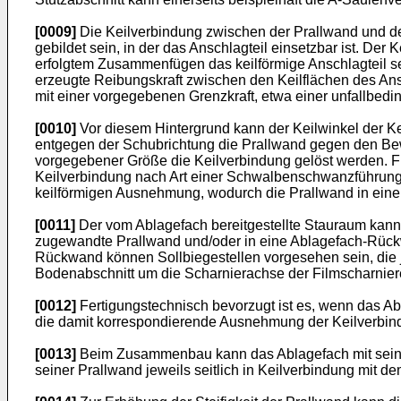
[0009]
Die Keilverbindung zwischen der Prallwand und de
gebildet sein, in der das Anschlagteil einsetzbar ist. D
erfolgtem Zusammenfügen das keilförmige Anschlagteil 
erzeugte Reibungskraft zwischen den Keilflächen des An
mit einer vorgegebenen Grenzkraft, etwa einer unfallbedi
[0010]
Vor diesem Hintergrund kann der Keilwinkel der Ke
entgegen der Schubrichtung die Prallwand gegen den Bew
vorgegebener Größe die Keilverbindung gelöst werden. F
Keilverbindung nach Art einer Schwalbenschwanzführung in
keilförmigen Ausnehmung, wodurch die Prallwand in einer 
[0011]
Der vom Ablagefach bereitgestellte Stauraum kann
zugewandte Prallwand und/oder in eine Ablagefach-Rück
Rückwand können Sollbiegestellen vorgesehen sein, die j
Bodenabschnitt um die Scharnierachse der Filmscharnie
[0012]
Fertigungstechnisch bevorzugt ist es, wenn das Abl
die damit korrespondierende Ausnehmung der Keilverbindun
[0013]
Beim Zusammenbau kann das Ablagefach mit seiner 
seiner Prallwand jeweils seitlich in Keilverbindung mit 