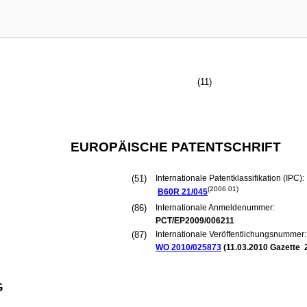
(11)
EUROPÄISCHE PATENTSCHRIFT
(51)
Internationale Patentklassifikation (IPC):
(2006.01)
B60R
21/045
(86)
Internationale Anmeldenummer:
PCT/EP2009/006211
(87)
Internationale Veröffentlichungsnummer:
WO 2010/025873
(
11.03.2010
Gazette 
G