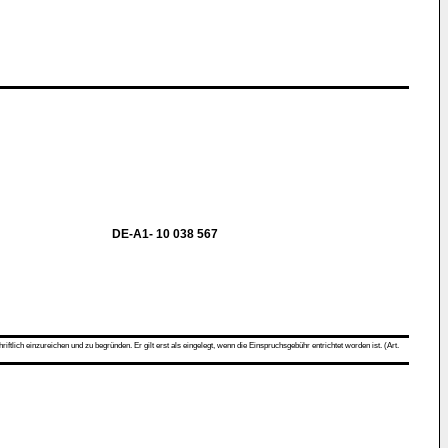
DE-A1- 10 038 567
ch einzureichen und zu begründen. Er gilt erst als eingelegt, wenn die Einspruchsgebühr entrichtet worden ist. (Art.