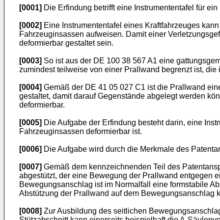
[0001]
Die Erfindung betrifft eine Instrumententafel für 
[0002]
Eine Instrumententafel eines Kraftfahrzeuges kann 
Fahrzeuginsassen aufweisen. Damit einer Verletzungsgef
deformierbar gestaltet sein.
[0003]
So ist aus der
DE 100 38 567 A1
eine gattungsgemä
zumindest teilweise von einer Prallwand begrenzt ist, die
[0004]
Gemäß der
DE 41 05 027 C1
ist die Prallwand ei
gestaltet, damit darauf Gegenstände abgelegt werden könn
deformierbar.
[0005]
Die Aufgabe der Erfindung besteht darin, eine Instr
Fahrzeuginsassen deformierbar ist.
[0006]
Die Aufgabe wird durch die Merkmale des Patentans
[0007]
Gemäß dem kennzeichnenden Teil des Patentanspru
abgestützt, der eine Bewegung der Prallwand entgegen e
Bewegungsanschlag ist im Normalfall eine formstabile Abs
Abstützung der Prallwand auf dem Bewegungsanschlag kann
[0008]
Zur Ausbildung des seitlichen Bewegungsanschlage
Stützabschnitt kann einerseits beispielhaft die A-Säulenv