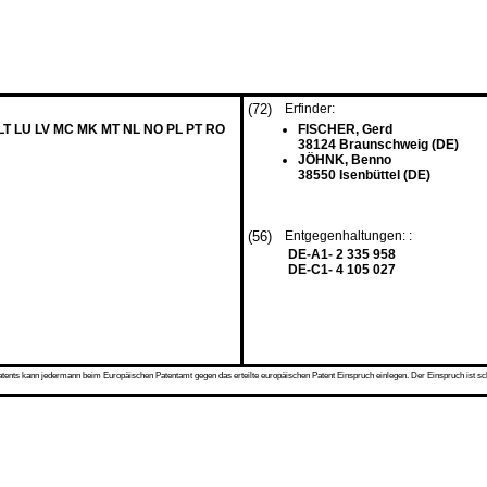
(72)
Erfinder:
 LT LU LV MC MK MT NL NO PL PT RO
FISCHER, Gerd
38124 Braunschweig (DE)
JÖHNK, Benno
38550 Isenbüttel (DE)
(56)
Entgegenhaltungen: :
DE-A1- 2 335 958
DE-C1- 4 105 027
s kann jedermann beim Europäischen Patentamt gegen das erteilte europäischen Patent Einspruch einlegen. Der Einspruch ist schriftli