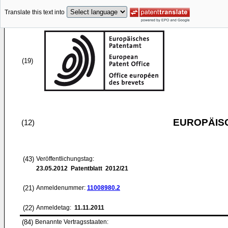
Translate this text into
(19)
EUROPÄIS
(12)
(43)
Veröffentlichungstag:
23.05.2012
Patentblatt 2012/21
(21)
Anmeldenummer:
11008980.2
(22)
Anmeldetag:
11.11.2011
(84)
Benannte Vertragsstaaten: