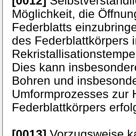
[0012]
Selbstverständli
Möglichkeit, die Öffnu
Federblatts einzubring
des Federblattkörpers 
Rekristallisationstempe
Dies kann insbesonder
Bohren und insbesonde
Umformprozesses zur H
Federblattkörpers erfol
[0013]
Vorzugsweise ka