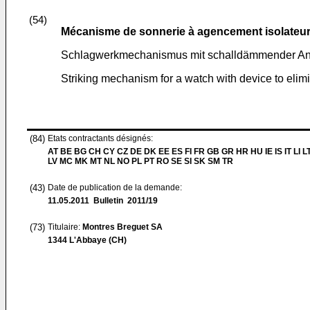
(54)
Mécanisme de sonnerie à agencement isolateur 
Schlagwerkmechanismus mit schalldämmender Ano
Striking mechanism for a watch with device to elim
(84)
Etats contractants désignés:
AT BE BG CH CY CZ DE DK EE ES FI FR GB GR HR HU IE IS IT LI L
LV MC MK MT NL NO PL PT RO SE SI SK SM TR
(43)
Date de publication de la demande:
11.05.2011
Bulletin 2011/19
(73)
Titulaire:
Montres Breguet SA
1344 L'Abbaye (CH)