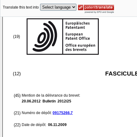
Translate this text into
(19)
FASCICUL
(12)
(45)
Mention de la délivrance du brevet:
20.06.2012
Bulletin 2012/25
(21)
Numéro de dépôt:
09175266.7
(22)
Date de dépôt:
06.11.2009