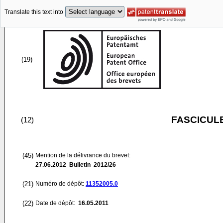
Translate this text into
(19)
FASCICUL
(12)
(45)
Mention de la délivrance du brevet:
27.06.2012
Bulletin 2012/26
(21)
Numéro de dépôt:
11352005.0
(22)
Date de dépôt:
16.05.2011