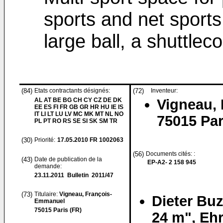
sports and net sports 
large ball, a shuttlec
(84)
Etats contractants désignés:
(72)
Inventeur:
AL AT BE BG CH CY CZ DE DK
Vigneau,
EE ES FI FR GB GR HR HU IE IS
IT LI LT LU LV MC MK MT NL NO
75015 Par
PL PT RO RS SE SI SK SM TR
(30)
Priorité:
17.05.2010
FR 1002063
(56)
Documents cités: :
(43)
Date de publication de la
EP-A2- 2 158 945
demande:
23.11.2011
Bulletin 2011/47
(73)
Titulaire:
Vigneau, François-
Dieter Buz
Emmanuel
75015 Paris (FR)
24 m", Ehr