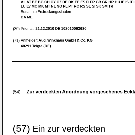
AL AT BE BG CH CY CZ DE DK EE ES FI FR GB GR HR HU IE IS IT L
LU LV MC MK MT NL NO PL PT RO RS SE SI SK SM TR
Benannte Erstreckungsstaaten:
BA ME
(30)
Priorität:
21.12.2010
DE 102010063680
(71)
Anmelder:
Aug. Winkhaus GmbH & Co. KG
48291 Telgte (DE)
Zur verdeckten Anordnung vorgesehenes Eckl
(54)
(57)
Ein zur verdeckten