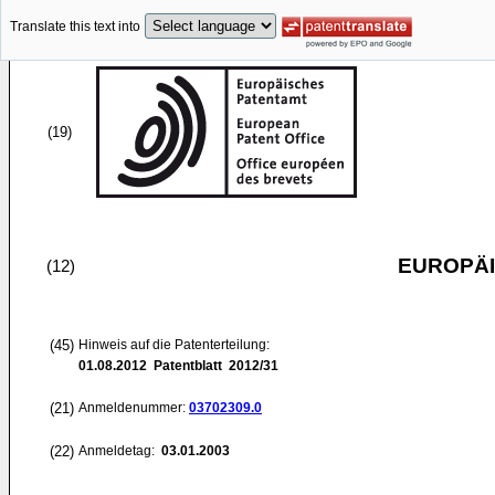
Translate this text into
(19)
EUROPÄI
(12)
(45)
Hinweis auf die Patenterteilung:
01.08.2012
Patentblatt 2012/31
(21)
Anmeldenummer:
03702309.0
(22)
Anmeldetag:
03.01.2003