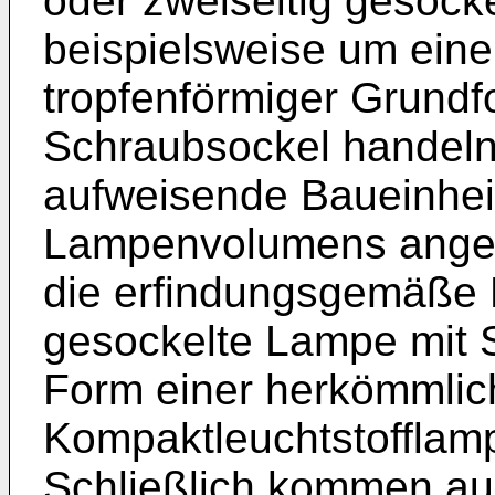
oder zweiseitig gesocke
beispielsweise um ein
tropfenförmiger Grundf
Schraubsockel handeln
aufweisende Baueinheit
Lampenvolumens angeord
die erfindungsgemäße 
gesockelte Lampe mit 
Form einer herkömmli
Kompaktleuchtstofflamp
Schließlich kommen a