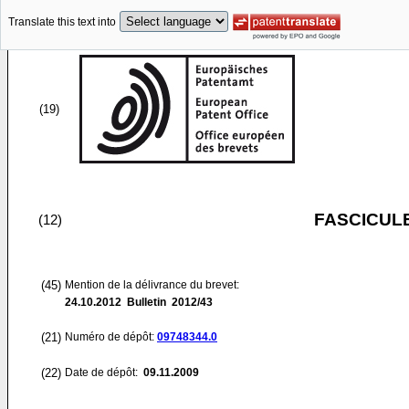
Translate this text into
(19)
FASCICUL
(12)
(45)
Mention de la délivrance du brevet:
24.10.2012
Bulletin 2012/43
(21)
Numéro de dépôt:
09748344.0
(22)
Date de dépôt:
09.11.2009