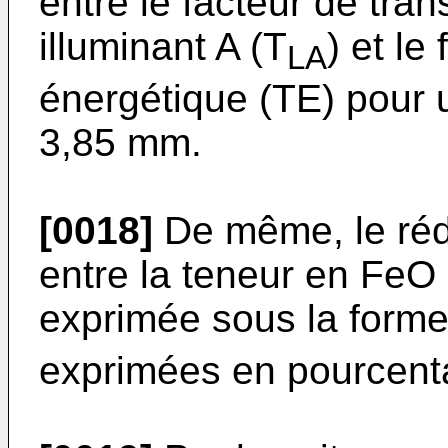
entre le facteur de tr
illuminant A (T
) et le
LA
énergétique (TE) pour 
3,85 mm.
[0018]
De même, le rédo
entre la teneur en FeO e
exprimée sous la form
exprimées en pourcent