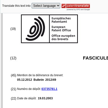
Translate this text into
(19)
FASCICUL
(12)
(45)
Mention de la délivrance du brevet:
05.12.2012
Bulletin 2012/49
(21)
Numéro de dépôt:
03735781.1
(22)
Date de dépôt:
19.03.2003