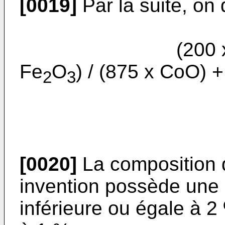
[0019]
Par la suite, on 
(200 x NiO) + 
Fe
O
) / (875 x CoO) 
2
3
[0020]
La composition d
invention possède une p
inférieure ou égale à 2