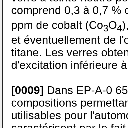
comprend 0,3 à 0,7 % de
ppm de cobalt (Co
O
)
3
4
et éventuellement de l'
titane. Les verres obt
d'excitation inférieure 
[0009]
Dans
EP-A-0 65
compositions permettant
utilisables pour l'autom
caractérisent par le fai