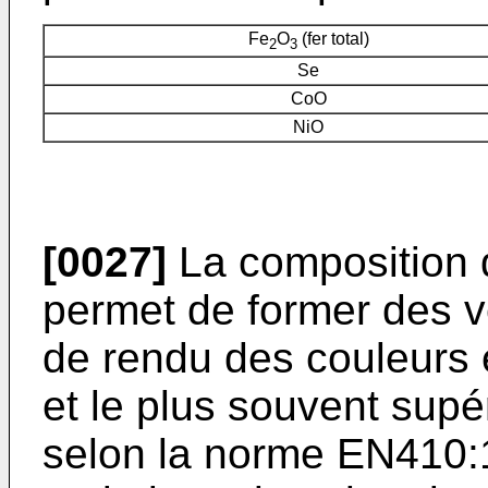
Fe
O
(fer total)
2
3
Se
CoO
NiO
[0027]
La composition d
permet de former des v
de rendu des couleurs 
et le plus souvent supér
selon la norme EN410:1