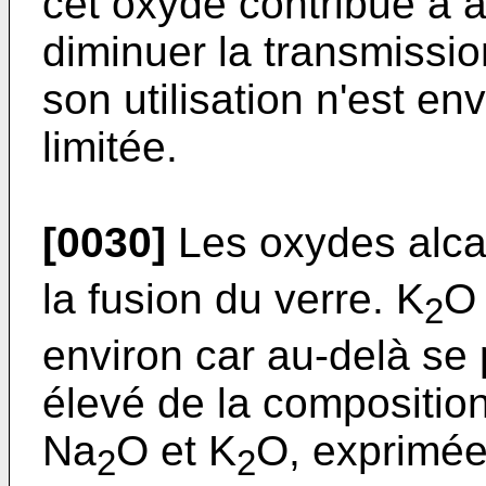
cet oxyde contribue à a
diminuer la transmission
son utilisation n'est en
limitée.
[0030]
Les oxydes alca
la fusion du verre. K
O 
2
environ car au-delà se
élevé de la compositio
Na
O et K
O, exprimé
2
2