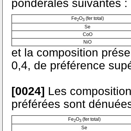
pondérales suivantes :
Fe
O
(fer total)
2
3
Se
CoO
NiO
et la composition prése
0,4, de préférence supé
[0024]
Les compositions
préférées sont dénuée
Fe
O
(fer total)
2
3
Se