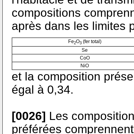
compositions comprenne
après dans les limites 
Fe
O
(fer total)
2
3
Se
CoO
NiO
et la composition prés
égal à 0,34.
[0026]
Les compositions
préférées comprennent