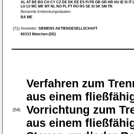
AL AT BE BG CH CY CZ DE DK EE ES FI FR GB GR HR HU IE IS IT L
LU LV MC MK MT NL NO PL PT RO RS SE SI SK SM TR
Benannte Erstreckungsstaaten:
BA ME
(71)
Anmelder:
SIEMENS AKTIENGESELLSCHAFT
80333 München (DE)
Verfahren zum Trenn
aus einem fließfähi
Vorrichtung zum Tre
(54)
aus einem fließfähi