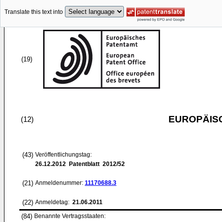
Translate this text into
(19)
EUROPÄIS
(12)
(43)
Veröffentlichungstag:
26.12.2012
Patentblatt 2012/52
(21)
Anmeldenummer:
11170688.3
(22)
Anmeldetag:
21.06.2011
(84)
Benannte Vertragsstaaten: