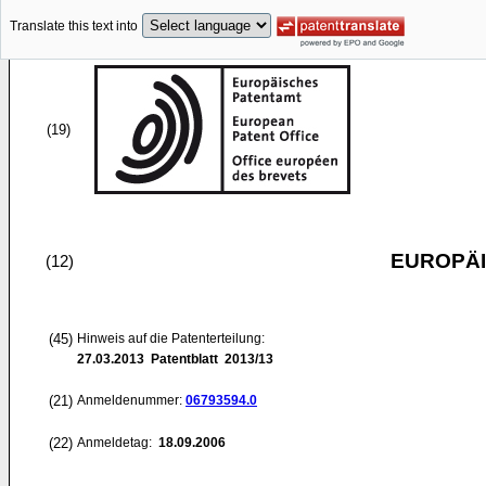
Translate this text into
(19)
EUROPÄI
(12)
(45)
Hinweis auf die Patenterteilung:
27.03.2013
Patentblatt 2013/13
(21)
Anmeldenummer:
06793594.0
(22)
Anmeldetag:
18.09.2006