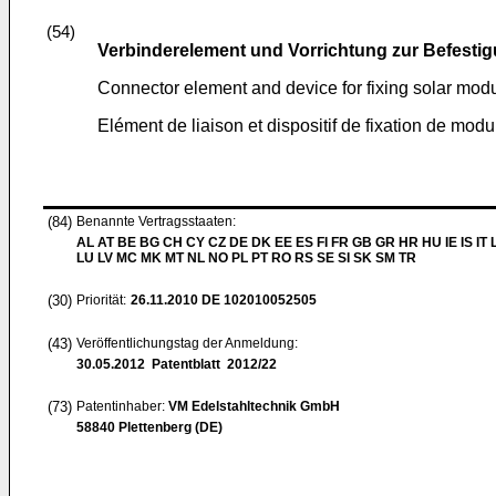
(54)
Verbinderelement und Vorrichtung zur Befesti
Connector element and device for fixing solar mod
Elément de liaison et dispositif de fixation de modu
(84)
Benannte Vertragsstaaten:
AL AT BE BG CH CY CZ DE DK EE ES FI FR GB GR HR HU IE IS IT L
LU LV MC MK MT NL NO PL PT RO RS SE SI SK SM TR
(30)
Priorität:
26.11.2010
DE 102010052505
(43)
Veröffentlichungstag der Anmeldung:
30.05.2012
Patentblatt 2012/22
(73)
Patentinhaber:
VM Edelstahltechnik GmbH
58840 Plettenberg (DE)