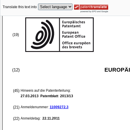
Translate this text into
(19)
EUROPÄI
(12)
(45)
Hinweis auf die Patenterteilung:
27.03.2013
Patentblatt 2013/13
(21)
Anmeldenummer:
11009272.3
(22)
Anmeldetag:
22.11.2011