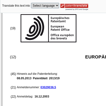
Translate this text into
(19)
EUROPÄI
(12)
(45)
Hinweis auf die Patenterteilung:
08.05.2013
Patentblatt 2013/19
(21)
Anmeldenummer:
03029036.5
(22)
Anmeldetag:
16.12.2003