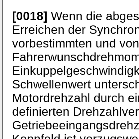
[0018]
Wenn die abgesc
Erreichen der Synchro
vorbestimmten und vo
Fahrerwunschdrehmome
Einkuppelgeschwindigk
Schwellenwert unterschr
Motordrehzahl durch ei
definierten Drehzahlver
Getriebeeingangsdrehz
Kennfeld ist vorzugswei