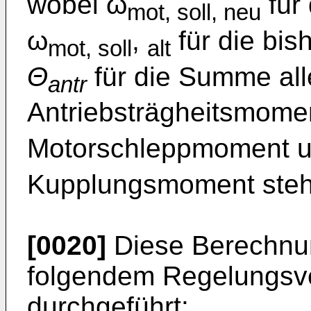
wobei ω
für 
mot, soll, neu
ω
,
für die bis
mot, soll
alt
Θ
für die Summe all
antr
Antriebsträgheitsmome
Motorschleppmoment 
Kupplungsmoment steh
[0020]
Diese Berechnun
folgendem Regelungsve
durchgeführt: