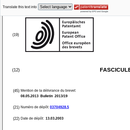
Translate this text into
(19)
FASCICUL
(12)
(45)
Mention de la délivrance du brevet:
08.05.2013
Bulletin 2013/19
(21)
Numéro de dépôt:
03704928.5
(22)
Date de dépôt:
13.03.2003