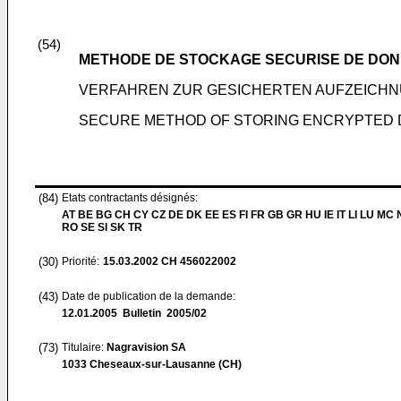
(54)
METHODE DE STOCKAGE SECURISE DE DO
VERFAHREN ZUR GESICHERTEN AUFZEICH
SECURE METHOD OF STORING ENCRYPTED D
(84)
Etats contractants désignés:
AT BE BG CH CY CZ DE DK EE ES FI FR GB GR HU IE IT LI LU MC 
RO SE SI SK TR
(30)
Priorité:
15.03.2002
CH 456022002
(43)
Date de publication de la demande:
12.01.2005
Bulletin 2005/02
(73)
Titulaire:
Nagravision SA
1033 Cheseaux-sur-Lausanne (CH)