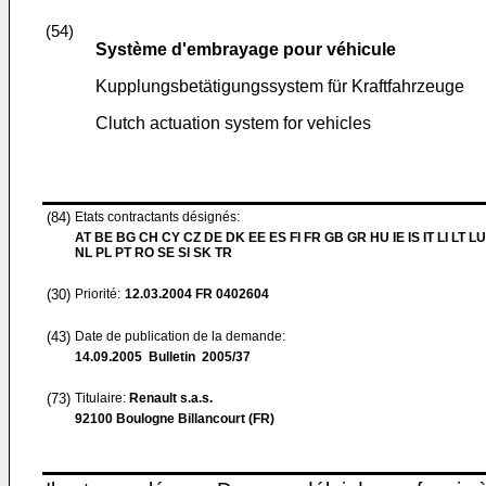
(54)
Système d'embrayage pour véhicule
Kupplungsbetätigungssystem für Kraftfahrzeuge
Clutch actuation system for vehicles
(84)
Etats contractants désignés:
AT BE BG CH CY CZ DE DK EE ES FI FR GB GR HU IE IS IT LI LT L
NL PL PT RO SE SI SK TR
(30)
Priorité:
12.03.2004
FR 0402604
(43)
Date de publication de la demande:
14.09.2005
Bulletin 2005/37
(73)
Titulaire:
Renault s.a.s.
92100 Boulogne Billancourt (FR)