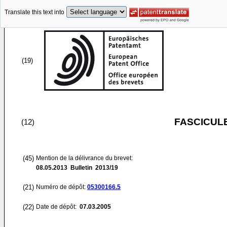
Translate this text into
(19)
FASCICUL
(12)
(45)
Mention de la délivrance du brevet:
08.05.2013
Bulletin 2013/19
(21)
Numéro de dépôt:
05300166.5
(22)
Date de dépôt:
07.03.2005