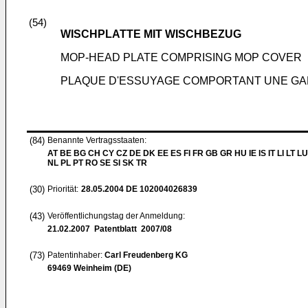
(54)
WISCHPLATTE MIT WISCHBEZUG
MOP-HEAD PLATE COMPRISING MOP COVER
PLAQUE D'ESSUYAGE COMPORTANT UNE GA
(84)
Benannte Vertragsstaaten:
AT BE BG CH CY CZ DE DK EE ES FI FR GB GR HU IE IS IT LI LT L
NL PL PT RO SE SI SK TR
(30)
Priorität:
28.05.2004
DE 102004026839
(43)
Veröffentlichungstag der Anmeldung:
21.02.2007
Patentblatt 2007/08
(73)
Patentinhaber:
Carl Freudenberg KG
69469 Weinheim (DE)