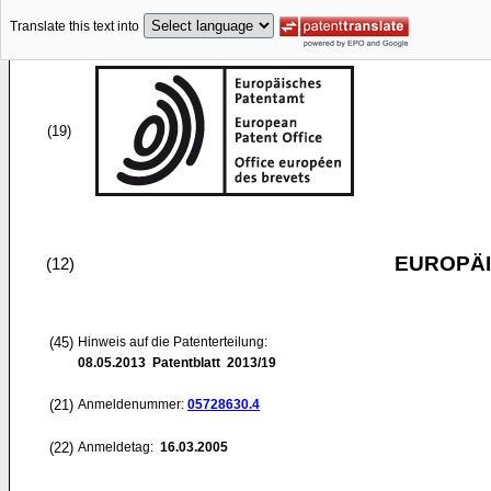
Translate this text into
(19)
EUROPÄI
(12)
(45)
Hinweis auf die Patenterteilung:
08.05.2013
Patentblatt 2013/19
(21)
Anmeldenummer:
05728630.4
(22)
Anmeldetag:
16.03.2005