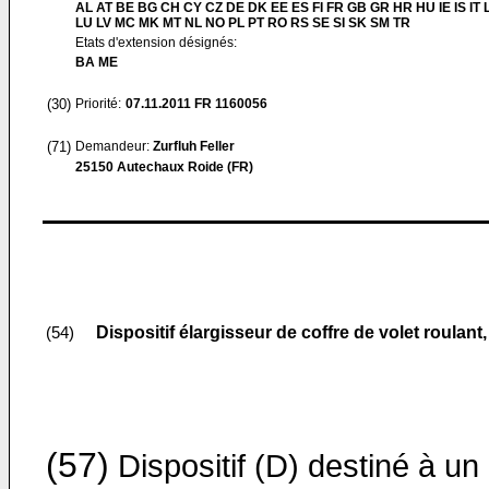
AL AT BE BG CH CY CZ DE DK EE ES FI FR GB GR HR HU IE IS IT L
LU LV MC MK MT NL NO PL PT RO RS SE SI SK SM TR
Etats d'extension désignés:
BA ME
(30)
Priorité:
07.11.2011
FR 1160056
(71)
Demandeur:
Zurfluh Feller
25150 Autechaux Roide (FR)
Dispositif élargisseur de coffre de volet roulant, 
(54)
(57)
Dispositif (D) destiné à un