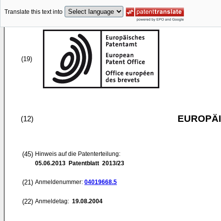
Translate this text into
(19)
EUROPÄI
(12)
(45)
Hinweis auf die Patenterteilung:
05.06.2013
Patentblatt 2013/23
(21)
Anmeldenummer:
04019668.5
(22)
Anmeldetag:
19.08.2004