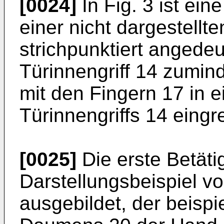
[0024]
In Fig. 3 ist ei
einer nicht dargestell
strichpunktiert angede
Türinnengriff 14 zumind
mit den Fingern 17 in 
Türinnengriffs 14 eingre
[0025]
Die erste Betäti
Darstellungsbeispiel v
ausgebildet, der beispi