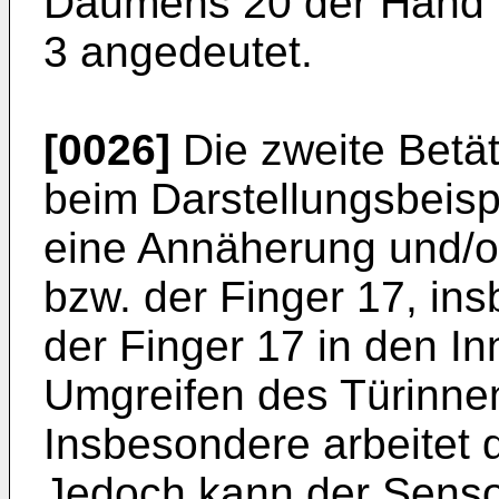
Daumens 20 der Hand 16 
3 angedeutet.
[0026]
Die zweite Betät
beim Darstellungsbeisp
eine Annäherung und/o
bzw. der Finger 17, in
der Finger 17 in den I
Umgreifen des Türinnen
Insbesondere arbeitet d
Jedoch kann der Senso