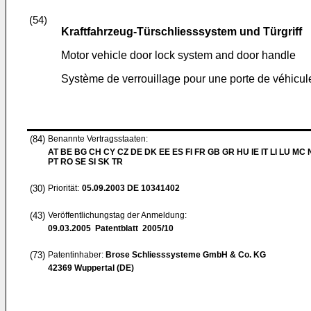
(54)
Kraftfahrzeug-Türschliesssystem und Türgriff
Motor vehicle door lock system and door handle
Système de verrouillage pour une porte de véhicul
(84)
Benannte Vertragsstaaten:
AT BE BG CH CY CZ DE DK EE ES FI FR GB GR HU IE IT LI LU MC 
PT RO SE SI SK TR
(30)
Priorität:
05.09.2003
DE 10341402
(43)
Veröffentlichungstag der Anmeldung:
09.03.2005
Patentblatt 2005/10
(73)
Patentinhaber:
Brose Schliesssysteme GmbH & Co. KG
42369 Wuppertal (DE)