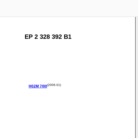
EP 2 328 392 B1
(2006.01)
H02M
7/00