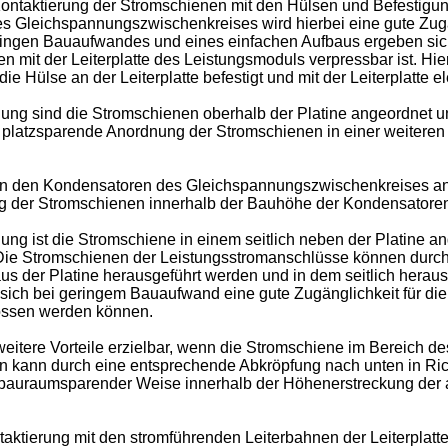
Kontaktierung der Stromschienen mit den Hülsen und Befestigun
s Gleichspannungszwischenkreises wird hierbei eine gute Zugä
eringen Bauaufwandes und eines einfachen Aufbaus ergeben sich
n mit der Leiterplatte des Leistungsmoduls verpressbar ist. H
e Hülse an der Leiterplatte befestigt und mit der Leiterplatte el
ung sind die Stromschienen oberhalb der Platine angeordnet un
platzsparende Anordnung der Stromschienen in einer weiteren 
n den Kondensatoren des Gleichspannungszwischenkreises ange
 der Stromschienen innerhalb der Bauhöhe der Kondensatoren
dung ist die Stromschiene in einem seitlich neben der Platine 
n. Die Stromschienen der Leistungsstromanschlüsse können dur
us der Platine herausgeführt werden und in dem seitlich herau
sich bei geringem Bauaufwand eine gute Zugänglichkeit für d
lossen werden können.
itere Vorteile erzielbar, wenn die Stromschiene im Bereich des
n kann durch eine entsprechende Abkröpfung nach unten in Ric
 bauraumsparender Weise innerhalb der Höhenerstreckung der a
taktierung mit den stromführenden Leiterbahnen der Leiterplatt