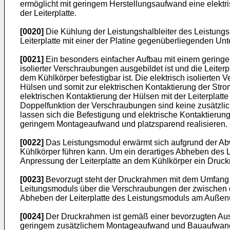
ermöglicht mit geringem Herstellungsaufwand eine elektri
der Leiterplatte.
[0020]
Die Kühlung der Leistungshalbleiter des Leistungs
Leiterplatte mit einer der Platine gegenüberliegenden Unt
[0021]
Ein besonders einfacher Aufbau mit einem geringe
isolierter Verschraubungen ausgebildet ist und die Leite
dem Kühlkörper befestigbar ist. Die elektrisch isolierte
Hülsen und somit zur elektrischen Kontaktierung der Stro
elektrischen Kontaktierung der Hülsen mit der Leiterplat
Doppelfunktion der Verschraubungen sind keine zusätzlic
lassen sich die Befestigung und elektrische Kontaktieru
geringem Montageaufwand und platzsparend realisieren.
[0022]
Das Leistungsmodul erwärmt sich aufgrund der Abwär
Kühlkörper führen kann. Um ein derartiges Abheben des L
Anpressung der Leiterplatte an dem Kühlkörper ein Dru
[0023]
Bevorzugt steht der Druckrahmen mit dem Umfang d
Leitungsmoduls über die Verschraubungen der zwischen 
Abheben der Leiterplatte des Leistungsmoduls am Außen
[0024]
Der Druckrahmen ist gemäß einer bevorzugten Ausf
geringem zusätzlichem Montageaufwand und Bauaufwand 