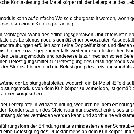
sche Kontaktierung der Metallkörper mit der Leiterplatte des Le
moduls kann auf einfache Weise sichergestellt werden, wenn ge
erseite an einem Kühlkörper anliegt.
n Montageaufwand des erfindungsgemäßen Umrichters ist hierbe
rplatte des Leistungsmoduls gemäß einer bevorzugten Ausgestal
n Verschraubungen erfüllen somit eine Doppelfunktion und dienen
mschienen sowie gegebenenfalls weiterhin zur elektrischen Kont
te des Leistungsmoduls und andererseits zur mechanischen Befes
hen Befestigungsmittel zur Befestigung des Leistungsmoduls a
ng der Stromschienen und die Befestigung des Leistungsmoduls
me der Leistungshalbleiter, wodurch ein Bi-Metall-Effekt auftr
eistungsmoduls von dem Kühlkörper zu vermeiden, ist gemäß ein
ckrahmen vorgesehen.
er Leiterplatte in Wirkverbindung, wodurch bei dem erfindungs
den Kondensatoren des Gleichspannungszwischenkreises angeor
umfang sicher vermieden werden kann und somit eine wirksame
ührungsform der Erfindung mittels mindestens einer Schraubv
eine Befestigung des Druckrahmens an dem Kühlkörper und s