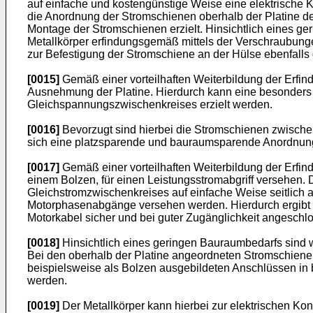
auf einfache und kostengünstige Weise eine elektrische 
die Anordnung der Stromschienen oberhalb der Platine de
Montage der Stromschienen erzielt. Hinsichtlich eines g
Metallkörper erfindungsgemäß mittels der Verschraubunge
zur Befestigung der Stromschiene an der Hülse ebenfalls di
[0015]
Gemäß einer vorteilhaften Weiterbildung der Erfind
Ausnehmung der Platine. Hierdurch kann eine besonders 
Gleichspannungszwischenkreises erzielt werden.
[0016]
Bevorzugt sind hierbei die Stromschienen zwische
sich eine platzsparende und bauraumsparende Anordnung
[0017]
Gemäß einer vorteilhaften Weiterbildung der Erfin
einem Bolzen, für einen Leistungsstromabgriff versehe
Gleichstromzwischenkreises auf einfache Weise seitlich a
Motorphasenabgänge versehen werden. Hierdurch ergibt 
Motorkabel sicher und bei guter Zugänglichkeit angesch
[0018]
Hinsichtlich eines geringen Bauraumbedarfs sind we
Bei den oberhalb der Platine angeordneten Stromschiene
beispielsweise als Bolzen ausgebildeten Anschlüssen in
werden.
[0019]
Der Metallkörper kann hierbei zur elektrischen Kon