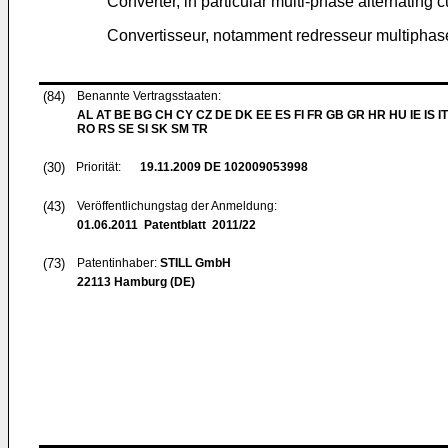
Converter, in particular multi-phase alternating c
Convertisseur, notamment redresseur multiphas
(84)
Benannte Vertragsstaaten:
AL AT BE BG CH CY CZ DE DK EE ES FI FR GB GR HR HU IE IS IT
RO RS SE SI SK SM TR
(30)
Priorität:
19.11.2009
DE 102009053998
(43)
Veröffentlichungstag der Anmeldung:
01.06.2011
Patentblatt 2011/22
(73)
Patentinhaber:
STILL GmbH
22113 Hamburg (DE)