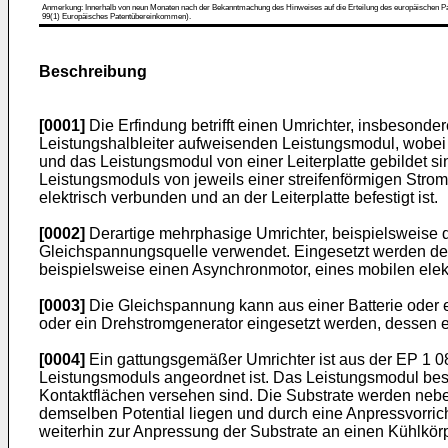
Anmerkung: Innerhalb von neun Monaten nach der Bekanntmachung des Hinweises auf die Erteilung des europäischen Patent
99(1) Europäisches Patentübereinkommen).
Beschreibung
[0001]
Die Erfindung betrifft einen Umrichter, insbeson
Leistungshalbleiter aufweisenden Leistungsmodul, wobei
und das Leistungsmodul von einer Leiterplatte gebildet s
Leistungsmoduls von jeweils einer streifenförmigen Stroms
elektrisch verbunden und an der Leiterplatte befestigt ist.
[0002]
Derartige mehrphasige Umrichter, beispielsweise 
Gleichspannungsquelle verwendet. Eingesetzt werden dera
beispielsweise einen Asynchronmotor, eines mobilen elek
[0003]
Die Gleichspannung kann aus einer Batterie oder 
oder ein Drehstromgenerator eingesetzt werden, dessen er
[0004]
Ein gattungsgemäßer Umrichter ist aus der
EP 1 0
Leistungsmoduls angeordnet ist. Das Leistungsmodul best
Kontaktflächen versehen sind. Die Substrate werden neb
demselben Potential liegen und durch eine Anpressvorrich
weiterhin zur Anpressung der Substrate an einen Kühlkörp