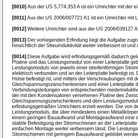
[0010]
Aus der
US 5,774,353 A
ist ein Umrichter mit der 
[0011]
Aus der
US 2006/007721 A1
ist ein Umrichter mit
[0012]
Weitere Umrichter sind aus der
US 2006/039127 A
[0013]
Der vorliegenden Erfindung liegt die Aufgabe zug
hinsichtlich der Streuinduktivität weiter verbessert ist
[0014]
Diese Aufgabe wird erfindungsgemäß dadurch gelö
Platine und das Leistungsmodul von einer Leiterplatte ge
Leistungsmoduls von jeweils einer streifenförmigen Stroms
elektrisch verbunden und an der Leiterplatte befestigt is
Hülse befestigt ist, und mittels der Verschraubungen mit 
Gleichspannungszwischenkreises und einer Leiterplatte d
Verbindungsleitungen von entsprechenden niederinduktive
der mit den Kondensatoren versehenen Platine des Zwisc
Gleichspannungszwischenkreis und dem Leistungsmodul g
erfindungsgemäßen Umrichters erzielt werden. Die von 
Leistungsmoduls, die über mindestens einen Metallkörper m
einem geringen Bauaufwand und Montageaufwand eine st
stabile Befestigung der Stromschienen an der Leiterplatt
einfachen Montage weiter verbessern lässt. Die Leistun
Stromschienen mit geringem Bauaufwand gebildet werden.