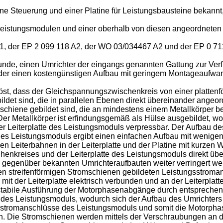
eine Steuerung und einer Platine für Leistungsbausteine bekannt
 Leistungsmodulen und einer oberhalb von diesen angeordneten
1
, der
EP 2 099 118 A2
, der
WO 03/034467 A2
und der
EP 0 71
runde, einen Umrichter der eingangs genannten Gattung zur Ver
 und der einen kostengünstigen Aufbau mit geringem Montageauf
st, dass der Gleichspannungszwischenkreis von einer platten
bildet sind, die in parallelen Ebenen direkt übereinander ange
chiene gebildet sind, die an mindestens einem Metallkörper befe
t. Der Metallkörper ist erfindungsgemäß als Hülse ausgebildet, 
der Leiterplatte des Leistungsmoduls verpressbar. Der Aufbau de
es Leistungsmoduls ergibt einen einfachen Aufbau mit wenigen
n Leiterbahnen in der Leiterplatte und der Platine mit kurze
henkreises und der Leiterplatte des Leistungsmoduls direkt ü
egenüber bekannten Umrichteraufbauten weiter verringert we
den streifenförmigen Stromschienen gebildeten Leistungsstrom
it der Leiterplatte elektrisch verbunden und an der Leiterplatt
abile Ausführung der Motorphasenabgänge durch entsprechend
e des Leistungsmoduls, wodurch sich der Aufbau des Umrichters
gsstromanschlüsse des Leistungsmoduls und somit die Motorpha
 Die Stromschienen werden mittels der Verschraubungen an der