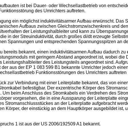
ufbauten ist bei Dauer- oder Wechsellastbetrieb von entscheid
unktionsstörung des Umrichters auftreten.
ngung ein möglichst induktivitätsarmer Aufbau erwünscht. Das S
hanischen Aufbaus zwischen Gleichstromzwischenkreis und den L
altverhalten der Leistungshalbleiter und kann zu Überspannunge
die in der Streuinduktivität, durch großes di/dt erzeugte Selbs
hen Spannungen und entsprechenden Spannungsspitzen an den 
zu bereits bekannt, einen induktivitätsarmen Aufbau dadurch zu
eistungsmoduls mit geringem Abstand angeordnet ist, wobei die 
eistungshalbleiter des Leistungsteils angeordnet sind. Aufgr
 der aus der
EP 1 083 599 B1
bekannte Umrichter jedoch ein
echsellastbetrieb Funktionsstörungen des Umrichters auftreten
ück zur Verbindung mit einer Leiterplatte bekannt, das von ei
 Stromkabel befestigbar. Der exzentrische Körper des Stromansc
te. Um beim Anschluss des Stromkabels ein Verdrehen des Strom
per vorgesehen, die in eine Aussparung der Leiterplatte eingre
 Stromanschlussstückes an der Leiterplatte aufgebracht werde
n Körper, der einstückig an dem Hauptkörper ausgebildet ist, u
pruchs 1 ist aus der
US 2006/192509 A1
bekannt.