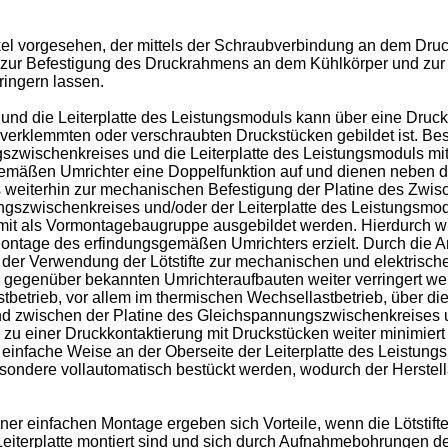
el vorgesehen, der mittels der Schraubverbindung an dem Druc
on zur Befestigung des Druckrahmens an dem Kühlkörper und zu
ingern lassen.
d die Leiterplatte des Leistungsmoduls kann über eine Druckk
 verklemmten oder verschraubten Druckstücken gebildet ist. B
szwischenkreises und die Leiterplatte des Leistungsmoduls mitt
gemäßen Umrichter eine Doppelfunktion auf und dienen neben de
s weiterhin zur mechanischen Befestigung der Platine des Zwisc
ungszwischenkreises und/oder der Leiterplatte des Leistungsmodu
it als Vormontagebaugruppe ausgebildet werden. Hierdurch wir
e Montage des erfindungsgemäßen Umrichters erzielt. Durch die
d der Verwendung der Lötstifte zur mechanischen und elektris
genüber bekannten Umrichteraufbauten weiter verringert werd
astbetrieb, vor allem im thermischen Wechsellastbetrieb, über 
tand zwischen der Platine des Gleichspannungszwischenkreises 
 zu einer Druckkontaktierung mit Druckstücken weiter minimiert
infache Weise an der Oberseite der Leiterplatte des Leistungs
sondere vollautomatisch bestückt werden, wodurch der Herst
er einfachen Montage ergeben sich Vorteile, wenn die Lötstif
eiterplatte montiert sind und sich durch Aufnahmebohrungen der 