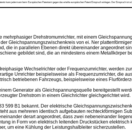
s kann jedermann beim Europäischen Patentamt gegen das erteilte europäischen Patent Einspruch einlegen. Der Einspruch ist schriftli
dere mehrphasiger Drehstromumrichter, mit einem Gleichspannu
 der Gleichspannungszwischenkreis von ei. Ner plattenförmige
ind, die in parallelen Ebenen direkt übereinander angeordnet s
chiene gebildet sind, die an mindestens einem Metallkörper befe
dreiphasige Wechselrichter oder Frequenzumrichter, werden zu
rtige Umrichter beispielsweise als Frequenzumrichter, die au
trisch betriebenen Fahrzeugs, beispielsweise eines Flurförderz
einem Generator als Gleichspannungsquelle bereitgestellt wer
zeugter Drehstrom in einem Gleichrichter gleichgerichtet wird.
83 599 B1
bekannt. Der elektrische Gleichspannungszwischenkrei
eht aus mehreren identisch aufgebauten rechteckförmigen Subst
eneinander derart angeordnet, dass zwei nebeneinander liegend
tung in Form von elektrisch leitenden Druckstücken elektrisch
er, um eine Kühlung der Leistungshalbleiter sicherzustellen.