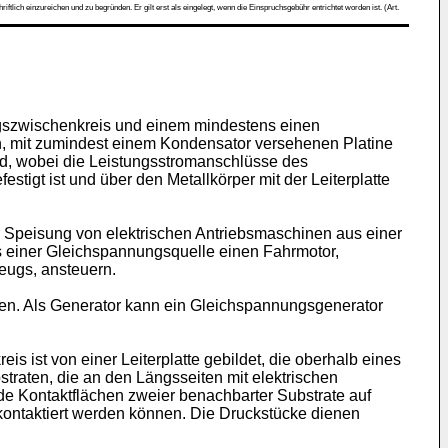
ch einzureichen und zu begründen. Er gilt erst als eingelegt, wenn die Einspruchsgebühr entrichtet worden ist. (Art.
ngszwischenkreis und einem mindestens einen
n, mit zumindest einem Kondensator versehenen Platine
ind, wobei die Leistungsstromanschlüsse des
stigt ist und über den Metallkörper mit der Leiterplatte
r Speisung von elektrischen Antriebsmaschinen aus einer
s einer Gleichspannungsquelle einen Fahrmotor,
eugs, ansteuern.
den. Als Generator kann ein Gleichspannungsgenerator
s ist von einer Leiterplatte gebildet, die oberhalb eines
raten, die an den Längsseiten mit elektrischen
e Kontaktflächen zweier benachbarter Substrate auf
 kontaktiert werden können. Die Druckstücke dienen