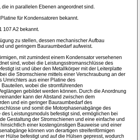
, die in parallelen Ebenen angeordnet sind.
 Platine für Kondensatoren bekannt.
1 107 A2
bekannt.
fügung zu stellen, dessen mechanischer Aufbau
wand und geringem Bauraumbedarf aufweist.
förmigen, mit zumindest einem Kondensator versehenen
ordnet sind, wobei die Leistungsstromanschlüsse des
stigt ist und über den Metallkörper mit der Leiterplatte
wobei die Stromschiene mittels einer Verschraubung an der
s Umrichters aus einer Platine des
 Bauteilen, wobei die stromführenden
n Weglängen gebildet werden können. Durch die Anordnung
bereinander kann der Abstand zwischen dem
rden und ein geringer Bauraumbedarf des
anschlüsse und somit die Motorphasenabgänge des
e des Leistungsmoduls befestigt sind, ermöglichen bei
e Gestaltung der Stromschienen und eine einfache und
 hinsichtlich einer kostengünstigen Bauweise und einer
senabgänge können von derartigen streifenförmigen
 Hülse befestigt und auf die Hülsen gepresst, wodurch