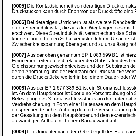
[0005]
Die Kontaktsicherheit von derartigen Druckkontakta
Druckstücken kann durch Erlahmen der Druckkräfte eine F
[0006]
Bei derartigen Umrichern ist als weitere Randbedi
durch Streuinduktivität, die aus den Weglängen des mec
erschwert. Diese Streuinduktivität verschlechtert das Sch
können, und erhöhten Schaltverlusten führen. Ursache ist 
Zwischenkreisspannung überlagert und zu unzulässig ho
[0007]
Aus der oben genannten
EP 1 083 599 B1
ist hier
Form einer Leiterplatte direkt über den Substraten des L
Gleichspannungszwischenkreises und den Substraten des L
deren Anordnung und der Mehrzahl der Druckstücke weist
durch die Druckstücke weiterhin bei einem Dauer- oder W
[0008]
Aus der
EP 1 677 389 B1
ist ein Stromanschlussst
ist. An dem Hauptkörper ist über eine Verschraubung ein
Befestigung des Stromanschlussstücks an der Leiterplat
Verdrehsicherung in Form einer Haltenase an dem Hauptkör
entsprechende hohe Reibung durch die Verschraubung des
der Gestaltung mit dem Hauptkörper und dem exzentrische
aufwändigen Aufbau mit hohem Bauaufwand auf.
[0009]
Ein Umrichter nach dem Oberbegriff des Patentans