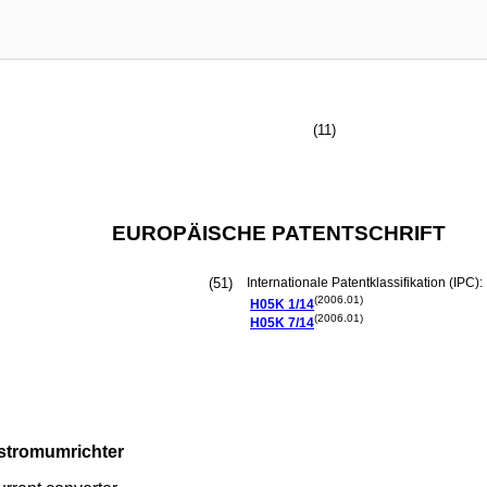
(11)
EUROPÄISCHE PATENTSCHRIFT
(51)
Internationale Patentklassifikation (IPC):
(2006.01)
H05K
1/14
(2006.01)
H05K
7/14
stromumrichter