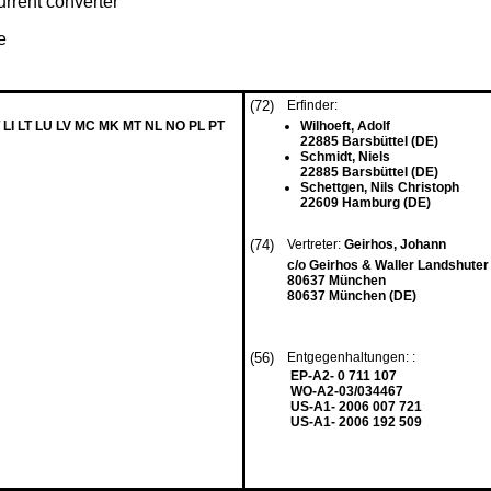
urrent converter
e
(72)
Erfinder:
 LI LT LU LV MC MK MT NL NO PL PT
Wilhoeft, Adolf
22885 Barsbüttel (DE)
Schmidt, Niels
22885 Barsbüttel (DE)
Schettgen, Nils Christoph
22609 Hamburg (DE)
(74)
Vertreter:
Geirhos, Johann
c/o Geirhos & Waller Landshuter
80637 München
80637 München (DE)
(56)
Entgegenhaltungen: :
EP-A2- 0 711 107
WO-A2-03/034467
US-A1- 2006 007 721
US-A1- 2006 192 509