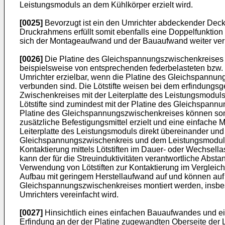
Leistungsmoduls an dem Kühlkörper erzielt wird.
[0025]
Bevorzugt ist ein den Umrichter abdeckender Deck
Druckrahmens erfüllt somit ebenfalls eine Doppelfunkti
sich der Montageaufwand und der Bauaufwand weiter verr
[0026]
Die Platine des Gleichspannungszwischenkreises un
beispielsweise von entsprechenden federbelasteten bzw.
Umrichter erzielbar, wenn die Platine des Gleichspannung
verbunden sind. Die Lötstifte weisen bei dem erfindungs
Zwischenkreises mit der Leiterplatte des Leistungsmodul
Lötstifte sind zumindest mit der Platine des Gleichspann
Platine des Gleichspannungszwischenkreises können som
zusätzliche Befestigungsmittel erzielt und eine einfach
Leiterplatte des Leistungsmoduls direkt übereinander un
Gleichspannungszwischenkreis und dem Leistungsmodul ge
Kontaktierung mittels Lötstiften im Dauer- oder Wechsell
kann der für die Streuinduktivitäten verantwortliche Abs
Verwendung von Lötstiften zur Kontaktierung im Vergleich
Aufbau mit geringem Herstellaufwand auf und können auf e
Gleichspannungszwischenkreises montiert werden, insbe
Umrichters vereinfacht wird.
[0027]
Hinsichtlich eines einfachen Bauaufwandes und ein
Erfindung an der der Platine zugewandten Oberseite der L