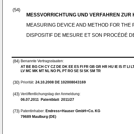
(54)
MESSVORRICHTUNG UND VERFAHREN ZUR 
MEASURING DEVICE AND METHOD FOR THE
DISPOSITIF DE MESURE ET SON PROCÉDÉ D
(84)
Benannte Vertragsstaaten:
AT BE BG CH CY CZ DE DK EE ES FI FR GB GR HR HU IE IS IT LI L
LV MC MK MT NL NO PL PT RO SE SI SK SM TR
(30)
Priorität:
24.10.2008
DE 102008043169
(43)
Veröffentlichungstag der Anmeldung:
06.07.2011
Patentblatt 2011/27
(73)
Patentinhaber:
Endress+Hauser GmbH+Co. KG
79689 Maulburg (DE)