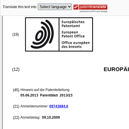
Translate this text into
(19)
EUROPÄI
(12)
(45)
Hinweis auf die Patenterteilung:
05.06.2013
Patentblatt 2013/23
(21)
Anmeldenummer:
09743884.0
(22)
Anmeldetag:
09.10.2009