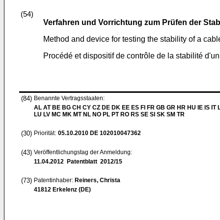
(54)
Verfahren und Vorrichtung zum Prüfen der Stabi
Method and device for testing the stability of a cab
Procédé et dispositif de contrôle de la stabilité d'
(84)
Benannte Vertragsstaaten:
AL AT BE BG CH CY CZ DE DK EE ES FI FR GB GR HR HU IE IS IT L
LU LV MC MK MT NL NO PL PT RO RS SE SI SK SM TR
(30)
Priorität:
05.10.2010
DE 102010047362
(43)
Veröffentlichungstag der Anmeldung:
11.04.2012
Patentblatt 2012/15
(73)
Patentinhaber:
Reiners, Christa
41812 Erkelenz (DE)