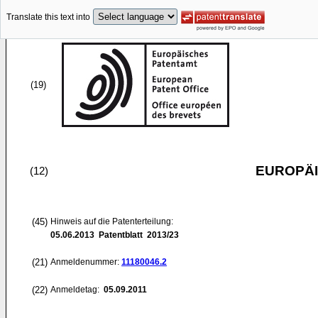
Translate this text into
(19)
EUROPÄI
(12)
(45)
Hinweis auf die Patenterteilung:
05.06.2013
Patentblatt 2013/23
(21)
Anmeldenummer:
11180046.2
(22)
Anmeldetag:
05.09.2011